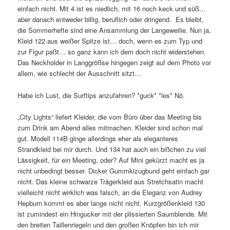
einfach nicht. Mit 4 ist es niedlich, mit 16 noch keck und süß…
aber danach entweder billig, beruflich oder dringend. Es bleibt,
die Sommerhefte sind eine Ansammlung der Langeweilie. Nun ja,
Kleid 122 aus weißer Spitze ist… doch, wenn es zum Typ und
zur Figur paßt… so ganz kann ich dem doch nicht widerstehen.
Das Neckholder in Langgrößse hingegen zeigt auf dem Photo vor
allem, wie schlecht der Ausschnitt sitzt…
Habe ich Lust, die Surftips anzufahren? *guck* *les* Nö.
„City Lights“ liefert Kleider, die vom Büro über das Meeting bis
zum Drink am Abend alles mitmachen. Kleider sind schon mal
gut. Modell 114B ginge allerdings eher als eleganteres
Strandkleid bei mir durch. Und 134 hat auch ein bißchen zu viel
Lässigkeit, für ein Meeting, oder? Auf Mini gekürzt macht es ja
nicht unbedingt besser. Dicker Gummkizugbund geht einfach gar
nicht. Das kleine schwarze Trägerkleid aus Stretchsatin macht
vielleicht nicht wirklich was falsch, an die Eleganz von Audrey
Hepburn kommt es aber lange nicht nicht. Kurzgrößenkleid 130
ist zumindest ein Hingucker mit der plissierten Saumblende. Mit
den breiten Taillenriegeln und den großen Knöpfen bin ich mir