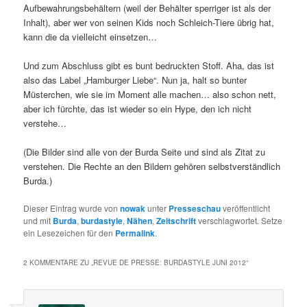
Aufbewahrungsbehältern (weil der Behälter sperriger ist als der
Inhalt), aber wer von seinen Kids noch Schleich-Tiere übrig hat,
kann die da vielleicht einsetzen…
Und zum Abschluss gibt es bunt bedruckten Stoff. Aha, das ist
also das Label „Hamburger Liebe“. Nun ja, halt so bunter
Müsterchen, wie sie im Moment alle machen… also schon nett,
aber ich fürchte, das ist wieder so ein Hype, den ich nicht
verstehe…
(Die Bilder sind alle von der Burda Seite und sind als Zitat zu
verstehen. Die Rechte an den Bildern gehören selbstverständlich
Burda.)
Dieser Eintrag wurde von
nowak
unter
Presseschau
veröffentlicht
und mit
Burda
,
burdastyle
,
Nähen
,
Zeitschrift
verschlagwortet. Setze
ein Lesezeichen für den
Permalink
.
2 KOMMENTARE ZU „
REVUE DE PRESSE: BURDASTYLE JUNI 2012
“