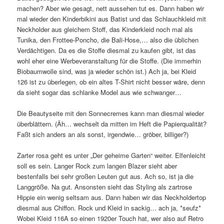
machen? Aber wie gesagt, nett aussehen tut es. Dann haben wir
mal wieder den Kinderbikini aus Batist und das Schlauchkleid mit
Neckholder aus gleichem Stoff, das Kinderkleid noch mal als
Tunika, den Frottee-Poncho, die Bali-Hose,… also die üblichen
Verdächtigen. Da es die Stoffe diesmal zu kaufen gibt, ist das
wohl eher eine Werbeveranstaltung für die Stoffe. (Die immerhin
Biobaumwolle sind, was ja wieder schön ist.) Ach ja, bei Kleid
126 ist zu überlegen, ob ein altes T-Shirt nicht besser wäre, denn
da sieht sogar das schlanke Model aus wie schwanger…
Die Beautyseite mit den Sonnecremes kann man diesmal wieder
überblättern. (Äh… wechselt da mitten im Heft die Papierqualität?
Faßt sich anders an als sonst, irgendwie… gröber, billiger?)
Zarter rosa geht es unter „Der geheime Garten“ weiter. Elfenleicht
soll es sein. Langer Rock zum langen Blazer sieht aber
bestenfalls bei sehr großen Leuten gut aus. Ach so, ist ja die
Langgröße. Na gut. Ansonsten sieht das Styling als zartrose
Hippie ein wenig seltsam aus. Dann haben wir das Neckholdertop
diesmal aus Chiffon. Rock und Kleid in sackig… ach ja, *seufz*
Wobei Kleid 116A so einen 1920er Touch hat, wer also auf Retro