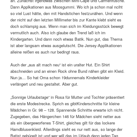
an. Zunächst irgendwas zwischen Mini-Cape und Carmenrüsche.
Dann Applkationen aus Moosgummi. Wo ich ja schon mal nciht
so viel Lust hätte, den mit Handstichen festzunähen. Und wenn
der nicht auf den letzten Millimeter bis zur Kante klebt sieht es
doch schlampig aus. Wenn man sich im Kleidungsstück bewegt
vermutlich auch. Also ich glaube den Trend laß ich im
Kindergarten. Und dann noch etwas Batik. Nun gut, das Thema
ist aber langsam etwas ausgelutscht. Die Jersey-Applikationen
alleine reißen es auch nur bedingt raus.
Auch der „aus alt mach neu“ ist ein uralter Hut. Ein Shirt
abschneiden und an einen Rock ohne Bund nähen gibt ein Kleid.
Nun ja… So hat Oma schon 19dunnemals Kinderkleider
verlängert und neu gestaltet. Aber gut.
„Sonnige Urlaubstage“ in Rosa für Mutter und Tochter präsentiert
die erste Modestrecke. Sprich es gibtKinderschnitte für kleine
Mädchen in Gr. 98 – 128. Spannende Schnitte erwarte ich nicht.
Zugegeben, das Hängerchen 146 für Mädchen sieht netter aus
als ein übergeworfenes T-Shirt, gleiches gilt für das lockere
Hamdblusenkleid. Allerdings sieht es nur nett aus, so lange der
Batist gebügelt ist und wer will das im Urlaub denn jeden Tag