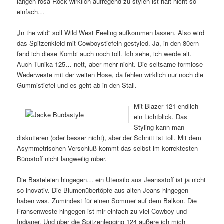
langen rosa Rock wirklich aufregend zu stylen ist halt nicht so
einfach…
„In the wild“ soll Wild West Feeling aufkommen lassen. Also wird
das Spitzenkleid mit Cowboystiefeln gestyled. Ja, in den 80ern
fand ich diese Kombi auch noch toll. Ich sehe, ich werde alt.
Auch Tunika 125… nett, aber mehr nicht. Die seltsame formlose
Wederweste mit der weiten Hose, da fehlen wirklich nur noch die
Gummistiefel und es geht ab in den Stall.
Mit Blazer 121 endlich
ein Lichtblick. Das
Styling kann man
diskutieren (oder besser nicht), aber der Schnitt ist toll. Mit dem
Asymmetrischen Verschluß kommt das selbst im korrektesten
Bürostoff nicht langweilig rüber.
Die Basteleien hingegen… ein Utensilo aus Jeansstoff ist ja nicht
so inovativ. Die Blumenübertöpfe aus alten Jeans hingegen
haben was. Zumindest für einen Sommer auf dem Balkon. Die
Fransenweste hingegen ist mir einfach zu viel Cowboy und
Indianer. Und über die Spitzenlegging 124 äußere ich mich