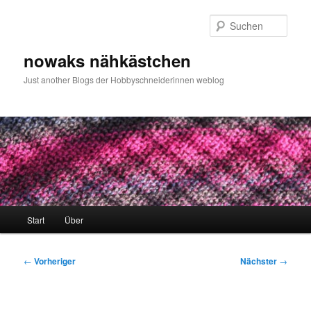
Zum
primären
Such
Inhalt
springen
nowaks nähkästchen
Just another Blogs der Hobbyschneiderinnen weblog
Hauptmenü
Start
Über
Beitragsnavigation
←
Vorheriger
Nächster
→