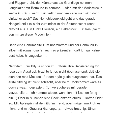
und Flapper steht, der könnte das als Grundlage nehmen.
Longblazer mit Bermuda in zartrosa… Also mit der Modestrecke
werde ich nicht warm. Lächerlich machen kann man sich doch
einfacher auch? Das Hemdblusenkleid geht und das gerade
Hängerkleid 119 sieht zumindest in der Seitenansicht recht
reizvoll aus. Ein Lurex Blouson, ein Faltenrock… klares „Nein“
von mir zu dieser Modelinien.
Dann eine Parfumseite zum überblättern und der Schmuck in
silber mit etwas rosa ist auch so präsentiert, daß ich gar keine
Lust habe, hinzugucken…
Nachdem Frau Bily ja schon im Editorial ihre Begeisterung für
rosa zum Ausdruck brachte ist es nicht überraschend, daß sie
sich den rosa Maxirock für den style-guide ausgesucht hat. Das
erste Styling ist nicht schlecht, aber beim Rockkonzert wäre es
doch etwas… deplaziert. (Ich versuche es mir gerade
vorzustellen… ich komme wieder, wenn ich mit Lachen fertig
bin…) Oder in München sind Rockkonzerte etwas… softer. Oder
so. Mit Apfelgrün ist definitiv im Trend, aber mögen muß ich es
nicht. und mit Grau zur Gartenparty… etwas truschig. Einen