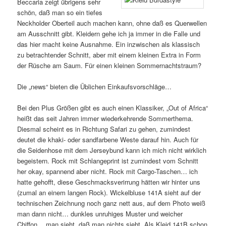
Beccaria zeigt übrigens sehr
schön, daß man so ein tiefes
Neckholder Oberteil auch machen kann, ohne daß es Querwellen
am Ausschnitt gibt. Kleidern gehe ich ja immer in die Falle und
das hier macht keine Ausnahme. Ein inzwischen als klassisch
zu betrachtender Schnitt, aber mit einem kleinen Extra in Form
der Rüsche am Saum. Für einen kleinen Sommernachtstraum?
Die „news“ bieten die Üblichen Einkaufsvorschläge…
Bei den Plus Größen gibt es auch einen Klassiker, „Out of Africa“
heißt das seit Jahren immer wiederkehrende Sommerthema.
Diesmal scheint es in Richtung Safari zu gehen, zumindest
deutet die khaki- oder sandfarbene Weste darauf hin. Auch für
die Seidenhose mit dem Jerseybund kann ich mich nicht wirklich
begeistern. Rock mit Schlangeprint ist zumindest vom Schnitt
her okay, spannend aber nicht. Rock mit Cargo-Taschen… ich
hatte gehofft, diese Geschmacksverirrung hätten wir hinter uns
(zumal an einem langen Rock). Wickelbluse 141A sieht auf der
technischen Zeichnung noch ganz nett aus, auf dem Photo weiß
man dann nicht… dunkles unruhiges Muster und weicher
Chiffon… man sieht, daß man nichts sieht. Als Kleid 141B schon