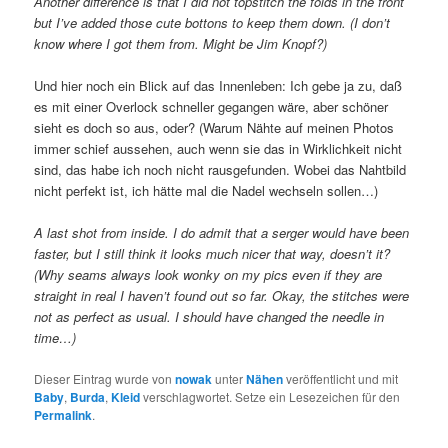
Another difference is that I did not topstitch the folds in the front
but I’ve added those cute bottons to keep them down. (I don’t
know where I got them from. Might be Jim Knopf?)
Und hier noch ein Blick auf das Innenleben: Ich gebe ja zu, daß
es mit einer Overlock schneller gegangen wäre, aber schöner
sieht es doch so aus, oder? (Warum Nähte auf meinen Photos
immer schief aussehen, auch wenn sie das in Wirklichkeit nicht
sind, das habe ich noch nicht rausgefunden. Wobei das Nahtbild
nicht perfekt ist, ich hätte mal die Nadel wechseln sollen…)
A last shot from inside. I do admit that a serger would have been
faster, but I still think it looks much nicer that way, doesn’t it?
(Why seams always look wonky on my pics even if they are
straight in real I haven’t found out so far. Okay, the stitches were
not as perfect as usual. I should have changed the needle in
time…)
Dieser Eintrag wurde von
nowak
unter
Nähen
veröffentlicht und mit
Baby
,
Burda
,
Kleid
verschlagwortet. Setze ein Lesezeichen für den
Permalink
.