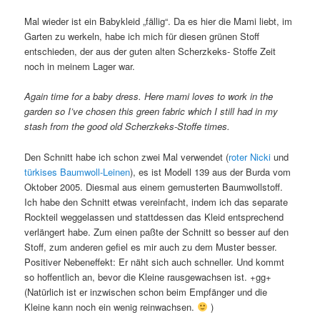
Mal wieder ist ein Babykleid „fällig“. Da es hier die Mami liebt, im
Garten zu werkeln, habe ich mich für diesen grünen Stoff
entschieden, der aus der guten alten Scherzkeks- Stoffe Zeit
noch in meinem Lager war.
Again time for a baby dress. Here mami loves to work in the
garden so I’ve chosen this green fabric which I still had in my
stash from the good old Scherzkeks-Stoffe times.
Den Schnitt habe ich schon zwei Mal verwendet (
roter Nicki
und
türkises Baumwoll-Leinen
), es ist Modell 139 aus der Burda vom
Oktober 2005. Diesmal aus einem gemusterten Baumwollstoff.
Ich habe den Schnitt etwas vereinfacht, indem ich das separate
Rockteil weggelassen und stattdessen das Kleid entsprechend
verlängert habe. Zum einen paßte der Schnitt so besser auf den
Stoff, zum anderen gefiel es mir auch zu dem Muster besser.
Positiver Nebeneffekt: Er näht sich auch schneller. Und kommt
so hoffentlich an, bevor die Kleine rausgewachsen ist. +gg+
(Natürlich ist er inzwischen schon beim Empfänger und die
Kleine kann noch ein wenig reinwachsen.
)