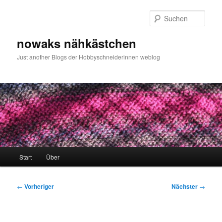
Zum
primären
Such
Inhalt
springen
nowaks nähkästchen
Just another Blogs der Hobbyschneiderinnen weblog
Hauptmenü
Start
Über
Beitragsnavigation
←
Vorheriger
Nächster
→