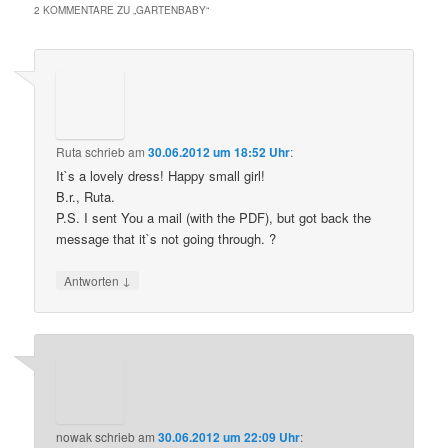
2 KOMMENTARE ZU „
GARTENBABY
“
Ruta
schrieb
am
30.06.2012 um 18:52 Uhr
:
It`s a lovely dress! Happy small girl!
B.r., Ruta.
P.S. I sent You a mail (with the PDF), but got back the
message that it`s not going through. ?
↓
Antworten
nowak
schrieb
am
30.06.2012 um 22:09 Uhr
: