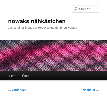
Zum
primären
Such
Inhalt
springen
nowaks nähkästchen
Just another Blogs der Hobbyschneiderinnen weblog
Hauptmenü
Start
Über
Beitragsnavigation
←
Vorheriger
Nächster
→