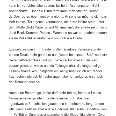
kann ist korrektes Übersetzen. Es heißt Aschenputtel. Nicht
Aschenbuttel. Über die Pluralform kann man streiten, schon
darüber, ob es überhaupt eine gibt…. Ansonsten möchte sich das
Heft in zwei Teile geteilt verstanden, die erste Hälfte steht unter
dem Motto „Bold Patterns and Minimalism“, die zweite nennt sich
„Laid-Back Summer Pieces“. Wenn sie so weiter machen, scoren
sie im Bullshit-Generator bald so hoch wie Burda…
Los geht es dann mit Kleidern. Die trägerlose Variante aus dem
bunten Druck sieht ganz net aus (wobei bei diesem Stoff wohl ein
Seitenreißverschluss und ggf. dezente Abnäher im Rücken
besser gewesen wären als die Teilungsnaht), die langärmelige
Leinenvariante wirkt hingegen ein wenig unglücklich am Model.
Fast schon wie „ich bin schwanger, aber ich zeige es erst nach
der Trauung“ oder so.
Auch eine Bikerartige Jacke darf nicht fehlen, hier aus Leinen.
Normalerweise gefallen mir die ja immer gut, aber hier…
irgendwas paßt nicht. Ich glaube, sie ist einfach zu lang für den
Stil. Dann sieht es eher aus wie der sozialistische Einheitsbluson
im Politbüro. Durchaus ansprechend die Bluse Triangle mit Color