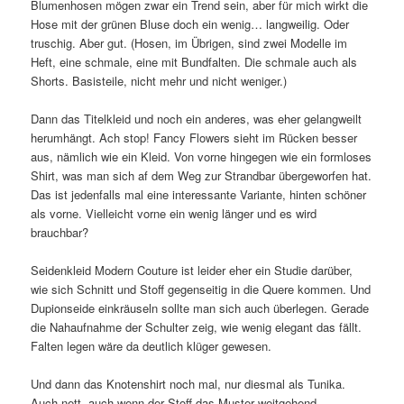
Blumenhosen mögen zwar ein Trend sein, aber für mich wirkt die
Hose mit der grünen Bluse doch ein wenig… langweilig. Oder
truschig. Aber gut. (Hosen, im Übrigen, sind zwei Modelle im
Heft, eine schmale, eine mit Bundfalten. Die schmale auch als
Shorts. Basisteile, nicht mehr und nicht weniger.)
Dann das Titelkleid und noch ein anderes, was eher gelangweilt
herumhängt. Ach stop! Fancy Flowers sieht im Rücken besser
aus, nämlich wie ein Kleid. Von vorne hingegen wie ein formloses
Shirt, was man sich af dem Weg zur Strandbar übergeworfen hat.
Das ist jedenfalls mal eine interessante Variante, hinten schöner
als vorne. Vielleicht vorne ein wenig länger und es wird
brauchbar?
Seidenkleid Modern Couture ist leider eher ein Studie darüber,
wie sich Schnitt und Stoff gegenseitig in die Quere kommen. Und
Dupionseide einkräuseln sollte man sich auch überlegen. Gerade
die Nahaufnahme der Schulter zeig, wie wenig elegant das fällt.
Falten legen wäre da deutlich klüger gewesen.
Und dann das Knotenshirt noch mal, nur diesmal als Tunika.
Auch nett, auch wenn der Stoff das Muster weitgehend