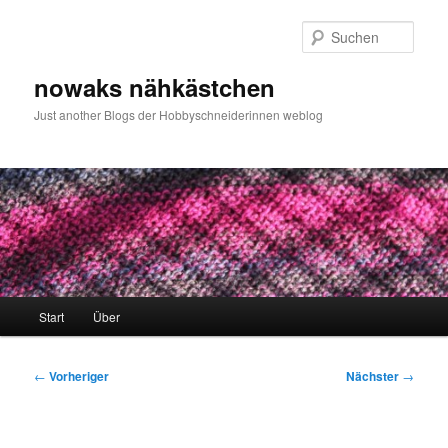
Zum
primären
Such
Inhalt
springen
nowaks nähkästchen
Just another Blogs der Hobbyschneiderinnen weblog
Hauptmenü
Start
Über
Beitragsnavigation
←
Vorheriger
Nächster
→