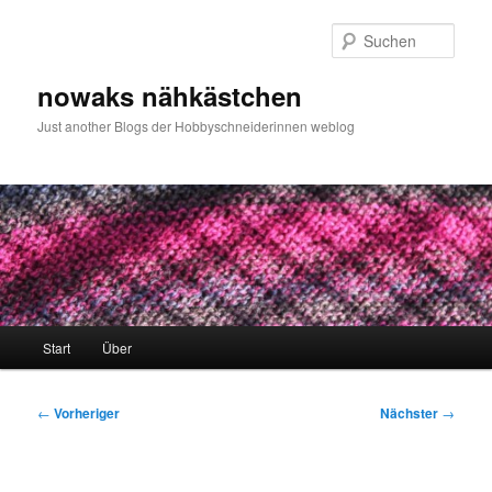
Zum
primären
Such
Inhalt
springen
nowaks nähkästchen
Just another Blogs der Hobbyschneiderinnen weblog
Hauptmenü
Start
Über
Beitragsnavigation
←
Vorheriger
Nächster
→