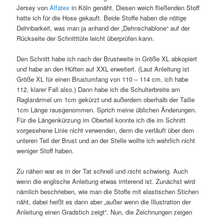
Jersey von
Alfatex
in Köln genäht. Diesen weich fließenden Stoff
hatte ich für die Hose gekauft. Beide Stoffe haben die nötige
Dehnbarkeit, was man ja anhand der „Dehnschablone“ auf der
Rückseite der Schnitttüte leicht überprüfen kann.
Den Schnitt habe ich nach der Brustweite in Größe XL abkopiert
und habe an den Hüften auf XXL erweitert. (Laut Anleitung ist
Größe XL für einen Brustumfang von 110 – 114 cm, ich habe
112, klarer Fall also.) Dann habe ich die Schulterbreite am
Raglanärmel um 1cm gekürzt und außerdem oberhalb der Taille
1cm Länge rausgenommen. Sprich meine üblichen Änderungen.
Für die Längenkürzung im Oberteil konnte ich die im Schnitt
vorgesehene Linie nicht verwenden, denn die verläuft über dem
unteren Teil der Brust und an der Stelle wollte ich wahrlich nicht
weniger Stoff haben.
Zu nähen war es in der Tat schnell und nicht schwierig. Auch
wenn die englische Anleitung etwas irriterend ist. Zunächst wird
nämlich beschrieben, wie man die Stoffe mit elastischen Stichen
näht, dabei heißt es dann aber „außer wenn die Illustration der
Anleitung einen Gradstich zeigt“. Nun, die Zeichnungen zeigen