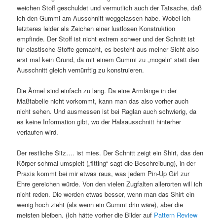
weichen Stoff geschuldet und vermutlich auch der Tatsache, daß
ich den Gummi am Ausschnitt weggelassen habe. Wobei ich
letzteres leider als Zeichen einer lustlosen Konstruktion
empfinde. Der Stoff ist nicht extrem schwer und der Schnitt ist
für elastische Stoffe gemacht, es besteht aus meiner Sicht also
erst mal kein Grund, da mit einem Gummi zu „mogeln“ statt den
Ausschnitt gleich vernünftig zu konstruieren.
Die Ärmel sind einfach zu lang. Da eine Armlänge in der
Maßtabelle nicht vorkommt, kann man das also vorher auch
nicht sehen. Und ausmessen ist bei Raglan auch schwierig, da
es keine Information gibt, wo der Halsausschnitt hinterher
verlaufen wird.
Der restliche Sitz…. ist mies. Der Schnitt zeigt ein Shirt, das den
Körper schmal umspielt („fitting“ sagt die Beschreibung), in der
Praxis kommt bei mir etwas raus, was jedem Pin-Up Girl zur
Ehre gereichen würde. Von den vielen Zugfalten allerorten will ich
nicht reden. Die werden etwas besser, wenn man das Shirt ein
wenig hoch zieht (als wenn ein Gummi drin wäre), aber die
meisten bleiben. (Ich hätte vorher die Bilder auf
Pattern Review