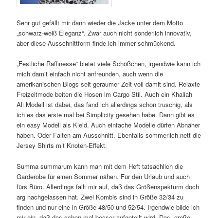
Sehr gut gefällt mir dann wieder die Jacke unter dem Motto
„schwarz-weiß Eleganz“. Zwar auch nicht sonderlich innovativ,
aber diese Ausschnittform finde ich immer schmückend.
„Festliche Raffinesse“ bietet viele Schößchen, irgendwie kann ich
mich damit einfach nicht anfreunden, auch wenn die
amerikanischen Blogs seit geraumer Zeit voll damit sind. Relaxte
Freizeitmode beiten die Hosen im Cargo Stil. Auch ein Khaliah
Ali Modell ist dabei, das fand ich allerdings schon truschig, als
ich es das erste mal bei Simplicity gesehen habe. Dann gibt es
ein easy Modell als Kleid. Auch einfache Modelle dürfen Abnäher
haben. Oder Falten am Ausschnitt. Ebenfalls sommerlich nett die
Jersey Shirts mit Knoten-Effekt.
Summa summarum kann man mit dem Heft tatsächlich die
Garderobe für einen Sommer nähen. Für den Urlaub und auch
fürs Büro. Allerdings fällt mir auf, daß das Größenspekturm doch
arg nachgelassen hat. Zwei Kombis sind in Größe 32/34 zu
finden und nur eine in Größe 48/50 und 52/54. Irgendwie bilde ich
mir ein, daß das schon mal besser aufgeteilt wird. Das „große