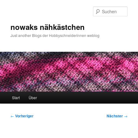
Zum
primären
Such
Inhalt
springen
nowaks nähkästchen
Just another Blogs der Hobbyschneiderinnen weblog
Hauptmenü
Start
Über
Beitragsnavigation
←
Vorheriger
Nächster
→