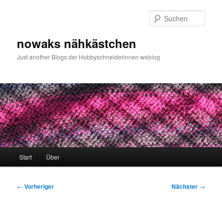
Zum
primären
Such
Inhalt
springen
nowaks nähkästchen
Just another Blogs der Hobbyschneiderinnen weblog
Hauptmenü
Start
Über
Beitragsnavigation
←
Vorheriger
Nächster
→