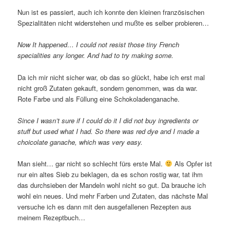
Nun ist es passiert, auch ich konnte den kleinen französischen
Spezialitäten nicht widerstehen und mußte es selber probieren…
Now It happened… I could not resist those tiny French
specialities any longer. And had to try making some.
Da ich mir nicht sicher war, ob das so glückt, habe ich erst mal
nicht groß Zutaten gekauft, sondern genommen, was da war.
Rote Farbe und als Füllung eine Schokoladenganache.
Since I wasn’t sure if I could do it I did not buy ingredients or
stuff but used what I had. So there was red dye and I made a
choicolate ganache, which was very easy.
Man sieht… gar nicht so schlecht fürs erste Mal.
Als Opfer ist
nur ein altes Sieb zu beklagen, da es schon rostig war, tat ihm
das durchsieben der Mandeln wohl nicht so gut. Da brauche ich
wohl ein neues. Und mehr Farben und Zutaten, das nächste Mal
versuche ich es dann mit den ausgefallenen Rezepten aus
meinem Rezeptbuch…