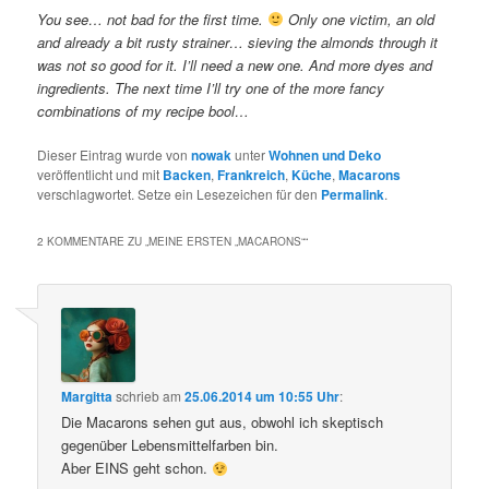
You see… not bad for the first time.
Only one victim, an old
and already a bit rusty strainer… sieving the almonds through it
was not so good for it. I’ll need a new one. And more dyes and
ingredients. The next time I’ll try one of the more fancy
combinations of my recipe bool…
Dieser Eintrag wurde von
nowak
unter
Wohnen und Deko
veröffentlicht und mit
Backen
,
Frankreich
,
Küche
,
Macarons
verschlagwortet. Setze ein Lesezeichen für den
Permalink
.
2 KOMMENTARE ZU „
MEINE ERSTEN „MACARONS“
“
Margitta
schrieb
am
25.06.2014 um 10:55 Uhr
:
Die Macarons sehen gut aus, obwohl ich skeptisch
gegenüber Lebensmittelfarben bin.
Aber EINS geht schon.