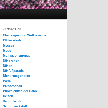
KATEGORIEN
Challenges und Wettbewerbe
Flickwerkstatt
Messen
Mode
Motivationsmonat
Nähbrunch
Nähen
Nähfußparade
Nicht kategorisiert
Paris
Presseschau
Pünktlichkeit der Bahn
Reisen
Schnittkritik
Schnittwerkstatt