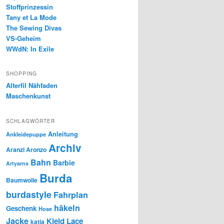
Stoffprinzessin
Tany et La Mode
The Sewing Divas
VS-Geheim
WWdN: In Exile
SHOPPING
Alterfil Nähfaden
Maschenkunst
SCHLAGWÖRTER
Anleitung
Ankleidepuppe
Archiv
Aranzi Aronzo
Bahn
Barbie
Artyarns
Burda
Baumwolle
burdastyle
Fahrplan
häkeln
Geschenk
Hose
Jacke
Kleid
Lace
katia