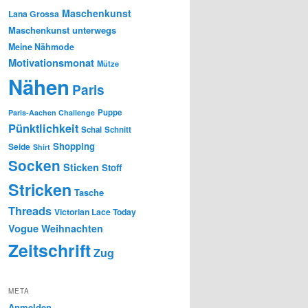
Maschenkunst
Lana Grossa
Maschenkunst unterwegs
Meine Nähmode
Motivationsmonat
Mütze
Nähen
Paris
Puppe
Paris-Aachen Challenge
Pünktlichkeit
Schal
Schnitt
Shopping
Seide
Shirt
Socken
Sticken
Stoff
Stricken
Tasche
Threads
Victorian Lace Today
Vogue
Weihnachten
Zeitschrift
Zug
META
Anmelden