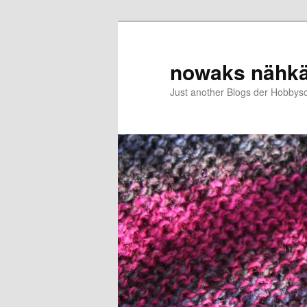
Zum
Zum
primären
sekundären
Inhalt
Inhalt
nowaks nähk
springen
springen
Just another Blogs der Hobbys