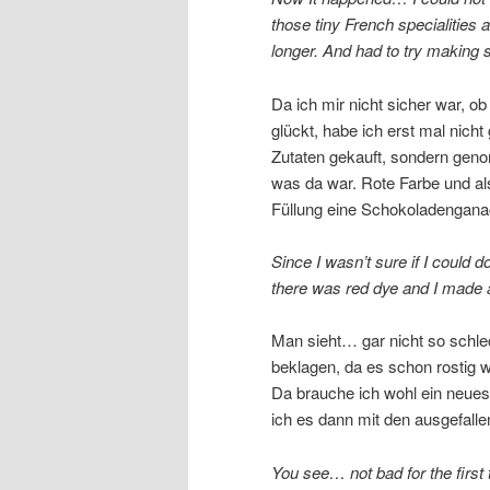
those tiny French specialities 
longer. And had to try making
Da ich mir nicht sicher war, ob
glückt, habe ich erst mal nicht
Zutaten gekauft, sondern ge
was da war. Rote Farbe und al
Füllung eine Schokoladengana
Since I wasn’t sure if I could d
there was red dye and I made 
Man sieht… gar nicht so schlec
beklagen, da es schon rostig w
Da brauche ich wohl ein neue
ich es dann mit den ausgefa
You see… not bad for the first