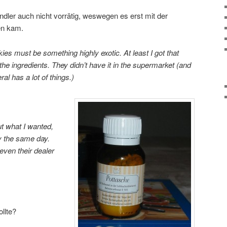
ndler auch nicht vorrätig, weswegen es erst mit der
en kam.
s must be something highly exotic. At least I got that
the ingredients. They didn’t have it in the supermarket (and
ral has a lot of things.)
ut what I wanted,
y the same day.
even their dealer
llte?