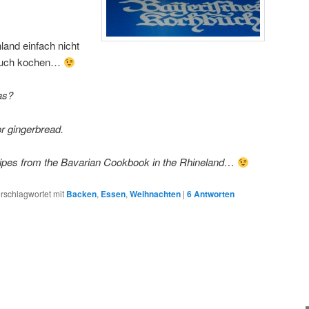
land einfach nicht
buch kochen…
as?
r gingerbread.
ipes from the Bavarian Cookbook in the Rhineland…
rschlagwortet mit
Backen
,
Essen
,
Weihnachten
|
6
Antworten