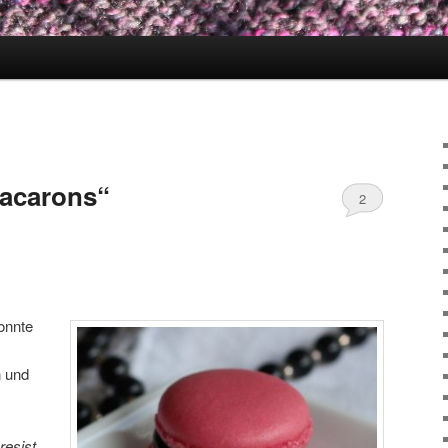
Macarons“
2
konnte
n und
resist