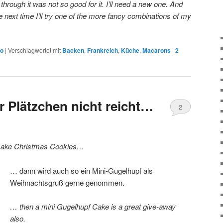
hrough it was not so good for it. I’ll need a new one. And
 next time I’ll try one of the more fancy combinations of my
ko
|
Verschlagwortet mit
Backen
,
Frankreich
,
Küche
,
Macarons
|
2
r Plätzchen nicht reicht…
2
o make Christmas Cookies…
… dann wird auch so ein Mini-Gugelhupf als
Weihnachtsgruß gerne genommen.
… then a mini Gugelhupf Cake is a great give-away
also.