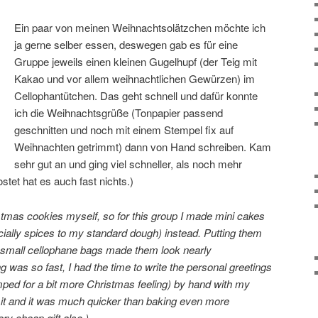
Ein paar von meinen Weihnachtsolätzchen möchte ich
ja gerne selber essen, deswegen gab es für eine
Gruppe jeweils einen kleinen Gugelhupf (der Teig mit
Kakao und vor allem weihnachtlichen Gewürzen) im
Cellophantütchen. Das geht schnell und dafür konnte
ich die Weihnachtsgrüße (Tonpapier passend
geschnitten und noch mit einem Stempel fix auf
Weihnachten getrimmt) dann von Hand schreiben. Kam
sehr gut an und ging viel schneller, als noch mehr
et hat es auch fast nichts.)
istmas cookies myself, so for this group I made mini cakes
ally spices to my standard dough) instead. Putting them
 small cellophane bags made them look nearly
g was so fast, I had the time to write the personal greetings
mped for a bit more Christmas feeling) by hand with my
 it and it was much quicker than baking even more
y cheap gift also.)