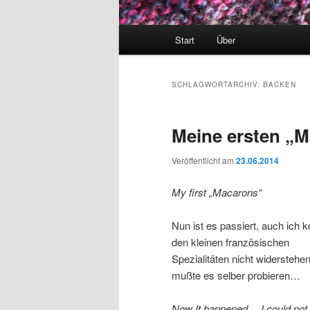
Hauptmenü
Start
Über
SCHLAGWORTARCHIV:
BACKEN
Meine ersten „
Veröffentlicht am
23.06.2014
My first „Macarons“
Nun ist es passiert, auch ich 
den kleinen französischen
Spezialitäten nicht widerstehe
mußte es selber probieren…
Now It happened… I could not 