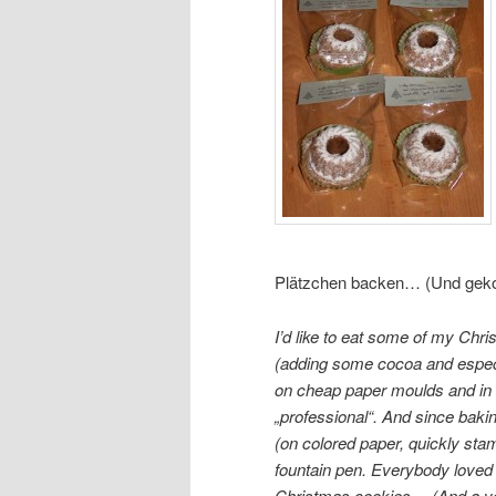
Plätzchen backen… (Und gekost
I’d like to eat some of my Chr
(adding some cocoa and especi
on cheap paper moulds and in
„professional“. And since bakin
(on colored paper, quickly sta
fountain pen. Everybody loved
Christmas cookies… (And a ver