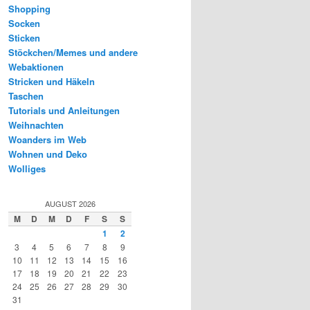
Shopping
Socken
Sticken
Stöckchen/Memes und andere
Webaktionen
Stricken und Häkeln
Taschen
Tutorials und Anleitungen
Weihnachten
Woanders im Web
Wohnen und Deko
Wolliges
AUGUST 2026
M
D
M
D
F
S
S
1
2
3
4
5
6
7
8
9
10
11
12
13
14
15
16
17
18
19
20
21
22
23
24
25
26
27
28
29
30
31