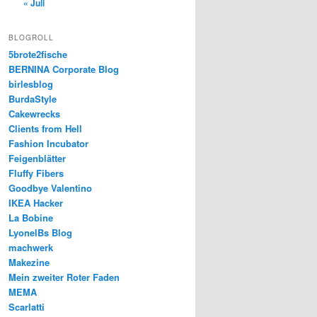
« Juli
BLOGROLL
5brote2fische
BERNINA Corporate Blog
birlesblog
BurdaStyle
Cakewrecks
Clients from Hell
Fashion Incubator
Feigenblätter
Fluffy Fibers
Goodbye Valentino
IKEA Hacker
La Bobine
LyonelBs Blog
machwerk
Makezine
Mein zweiter Roter Faden
MEMA
Scarlatti