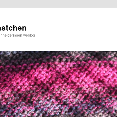
ästchen
chneiderinnen weblog