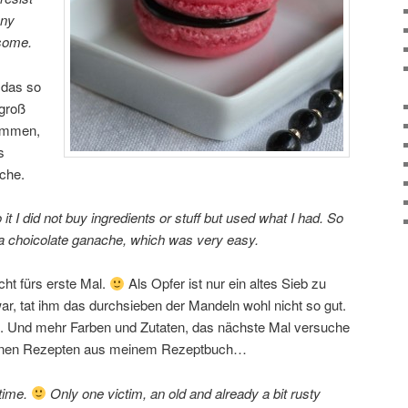
any
 some.
 das so
 groß
nommen,
s
che.
o it I did not buy ingredients or stuff but used what I had. So
a choicolate ganache, which was very easy.
ht fürs erste Mal.
Als Opfer ist nur ein altes Sieb zu
ar, tat ihm das durchsieben der Mandeln wohl nicht so gut.
s. Und mehr Farben und Zutaten, das nächste Mal versuche
llenen Rezepten aus meinem Rezeptbuch…
 time.
Only one victim, an old and already a bit rusty