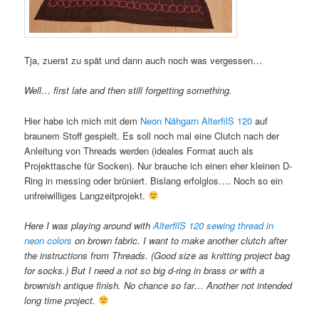
Tja, zuerst zu spät und dann auch noch was vergessen…
Well… first late and then still forgetting something.
Hier habe ich mich mit dem
Neon Nähgarn AlterfilS 120
auf
braunem Stoff gespielt. Es soll noch mal eine Clutch nach der
Anleitung von Threads werden (ideales Format auch als
Projekttasche für Socken). Nur brauche ich einen eher kleinen D-
Ring in messing oder brüniert. Bislang erfolglos…. Noch so ein
unfreiwilliges Langzeitprojekt.
Here I was playing around with
AlterfilS 120 sewing thread in
neon colors
on brown fabric. I want to make another clutch after
the instructions from Threads. (Good size as knitting project bag
for socks.) But I need a not so big d-ring in brass or with a
brownish antique finish. No chance so far… Another not intended
long time project.