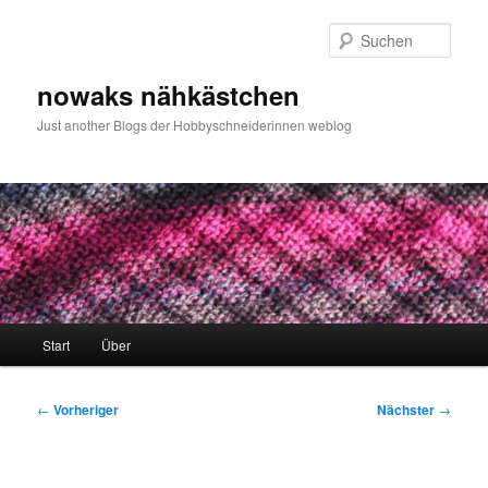
Zum
primären
Such
Inhalt
springen
nowaks nähkästchen
Just another Blogs der Hobbyschneiderinnen weblog
Hauptmenü
Start
Über
Beitragsnavigation
←
Vorheriger
Nächster
→