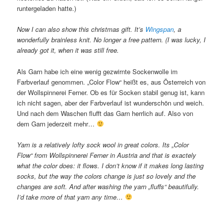
runtergeladen hatte.)
Now I can also show this christmas gift. It’s
Wingspan
, a
wonderfully brainless knit. No longer a free pattern. (I was lucky, I
already got it, when it was still free.
Als Garn habe ich eine wenig gezwirnte Sockenwolle im
Farbverlauf genommen. „Color Flow“ heißt es, aus Österreich von
der Wollspinnerei Ferner. Ob es für Socken stabil genug ist, kann
ich nicht sagen, aber der Farbverlauf ist wunderschön und weich.
Und nach dem Waschen flufft das Garn herrlich auf. Also von
dem Garn jederzeit mehr…
Yarn is a relatively lofty sock wool in great colors. Its „Color
Flow“ from Wollspinnerei Ferner in Austria and that is exactely
what the color does: it flows. I don’t know if it makes long lasting
socks, but the way the colors change is just so lovely and the
changes are soft. And after washing the yarn „fluffs“ beautifully.
I’d take more of that yarn any time…