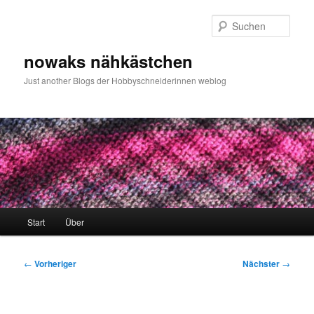
Zum
primären
Such
Inhalt
springen
nowaks nähkästchen
Just another Blogs der Hobbyschneiderinnen weblog
Hauptmenü
Start
Über
Beitragsnavigation
←
Vorheriger
Nächster
→