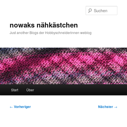
Zum
primären
Such
Inhalt
springen
nowaks nähkästchen
Just another Blogs der Hobbyschneiderinnen weblog
Hauptmenü
Start
Über
Beitragsnavigation
←
Vorheriger
Nächster
→