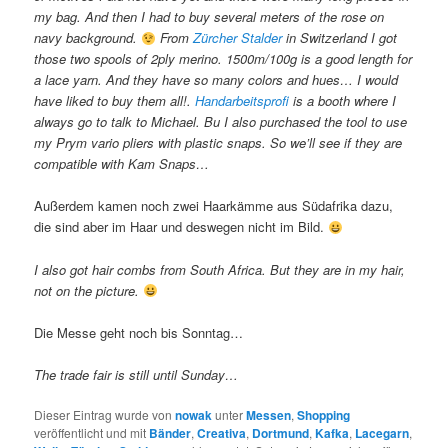
my bag. And then I had to buy several meters of the rose on
navy background.
From
Zürcher Stalder
in Switzerland I got
those two spools of 2ply merino. 1500m/100g is a good length for
a lace yarn. And they have so many colors and hues… I would
have liked to buy them all!.
Handarbeitsprofi
is a booth where I
always go to talk to Michael. Bu I also purchased the tool to use
my Prym vario pliers with plastic snaps. So we’ll see if they are
compatible with Kam Snaps…
Außerdem kamen noch zwei Haarkämme aus Südafrika dazu,
die sind aber im Haar und deswegen nicht im Bild.
I also got hair combs from South Africa. But they are in my hair,
not on the picture.
Die Messe geht noch bis Sonntag…
The trade fair is still until Sunday…
Dieser Eintrag wurde von
nowak
unter
Messen
,
Shopping
veröffentlicht und mit
Bänder
,
Creativa
,
Dortmund
,
Kafka
,
Lacegarn
,