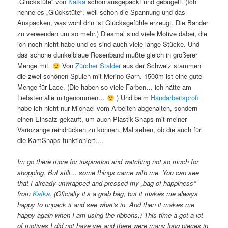
„Glückstüte“ von
Kafka
schon ausgepackt und gebügelt. (Ich
nenne es „Glückstüte“, weil schon die Spannung und das
Auspacken, was wohl drin ist Glücksgefühle erzeugt. Die Bänder
zu verwenden um so mehr.) Diesmal sind viele Motive dabei, die
ich noch nicht habe und es sind auch viele lange Stücke. Und
das schöne dunkelblaue Rosenband mußte gleich in größerer
Menge mit.
Von
Zürcher Stalder
aus der Schweiz stammen
die zwei schönen Spulen mit Merino Garn. 1500m ist eine gute
Menge für Lace. (Die haben so viele Farben… ich hätte am
Liebsten alle mitgenommen…
) Und beim
Handarbeitsprofi
habe ich nicht nur Michael vom Arbeiten abgehalten, sondern
einen Einsatz gekauft, um auch Plastik-Snaps mit meiner
Variozange reindrücken zu können. Mal sehen, ob die auch für
die KamSnaps funktioniert….
Im go there more for inspiration and watching not so much for
shopping. But still… some things came with me. You can see
that I already unwrapped and pressed my „bag of happiness“
from
Kafka
. (Oficially it’s a grab bag, but it makes me always
happy to unpack it and see what’s in. And then it makes me
happy again when I am using the ribbons.) This time a got a lot
of motives I did not have yet and there were many long pieces in