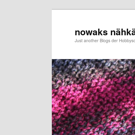
Zum
Zum
primären
sekundären
Inhalt
Inhalt
nowaks nähk
springen
springen
Just another Blogs der Hobbys