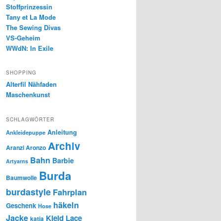
Stoffprinzessin
Tany et La Mode
The Sewing Divas
VS-Geheim
WWdN: In Exile
SHOPPING
Alterfil Nähfaden
Maschenkunst
SCHLAGWÖRTER
Anleitung
Ankleidepuppe
Archiv
Aranzi Aronzo
Bahn
Barbie
Artyarns
Burda
Baumwolle
burdastyle
Fahrplan
häkeln
Geschenk
Hose
Jacke
Kleid
Lace
katia