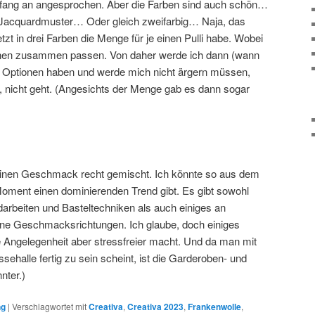
Anfang an angesprochen. Aber die Farben sind auch schön…
s Jacquardmuster… Oder gleich zweifarbig… Naja, das
zt in drei Farben die Menge für je einen Pulli habe. Wobei
ionen zusammen passen. Von daher werde ich dann (wann
e Optionen haben und werde mich nicht ärgern müssen,
, nicht geht. (Angesichts der Menge gab es dann sogar
meinen Geschmack recht gemischt. Ich könnte so aus dem
Moment einen dominierenden Trend gibt. Es gibt sowohl
darbeiten und Basteltechniken als auch einiges an
ne Geschmacksrichtungen. Ich glaube, doch einiges
e Angelegenheit aber stressfreier macht. Und da man mit
halle fertig zu sein scheint, ist die Garderoben- und
nter.)
ng
|
Verschlagwortet mit
Creativa
,
Creativa 2023
,
Frankenwolle
,