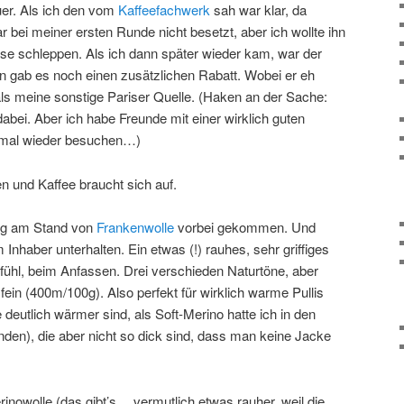
er. Als ich den vom
Kaffeefachwerk
sah war klar, da
 bei meiner ersten Runde nicht besetzt, aber ich wollte ihn
sse schleppen. Als ich dann später wieder kam, war der
en gab es noch einen zusätzlichen Rabatt. Wobei er eh
als meine sonstige Pariser Quelle. (Haken an der Sache:
abei. Aber ich habe Freunde mit einer wirklich guten
h mal wieder besuchen…)
en und Kaffee braucht sich auf.
ng am Stand von
Frankenwolle
vorbei gekommen. Und
Inhaber unterhalten. Ein etwas (!) rauhes, sehr griffiges
fühl, beim Anfassen. Drei verschieden Naturtöne, aber
in (400m/100g). Also perfekt für wirklich warme Pullis
deutlich wärmer sind, als Soft-Merino hatte ich in den
nden), die aber nicht so dick sind, dass man keine Jacke
nowolle (das gibt’s… vermutlich etwas rauher, weil die