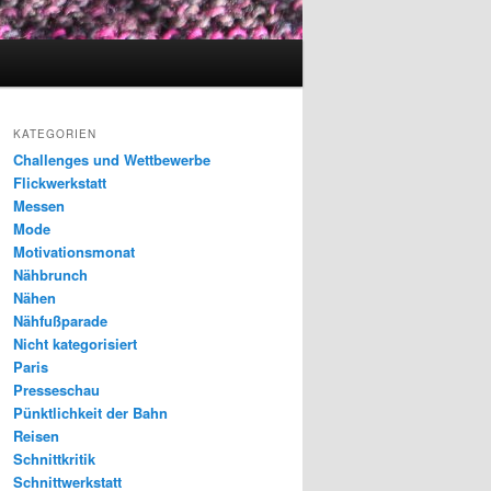
KATEGORIEN
Challenges und Wettbewerbe
Flickwerkstatt
Messen
Mode
Motivationsmonat
Nähbrunch
Nähen
Nähfußparade
Nicht kategorisiert
Paris
Presseschau
Pünktlichkeit der Bahn
Reisen
Schnittkritik
Schnittwerkstatt