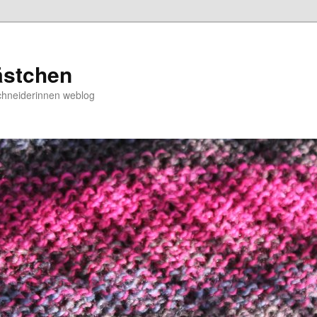
ästchen
chneiderinnen weblog