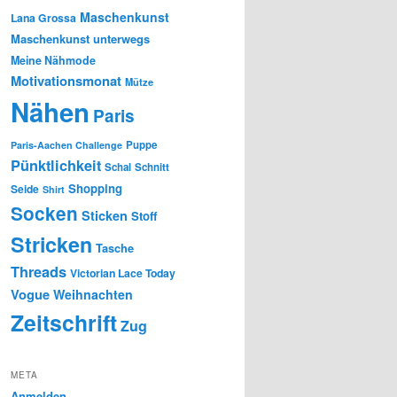
Maschenkunst
Lana Grossa
Maschenkunst unterwegs
Meine Nähmode
Motivationsmonat
Mütze
Nähen
Paris
Puppe
Paris-Aachen Challenge
Pünktlichkeit
Schal
Schnitt
Shopping
Seide
Shirt
Socken
Sticken
Stoff
Stricken
Tasche
Threads
Victorian Lace Today
Vogue
Weihnachten
Zeitschrift
Zug
META
Anmelden