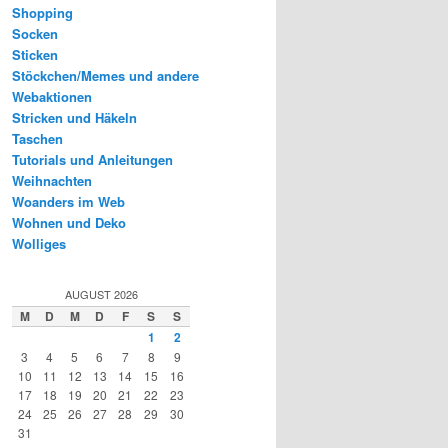
Shopping
Socken
Sticken
Stöckchen/Memes und andere
Webaktionen
Stricken und Häkeln
Taschen
Tutorials und Anleitungen
Weihnachten
Woanders im Web
Wohnen und Deko
Wolliges
AUGUST 2026
M
D
M
D
F
S
S
1
2
3
4
5
6
7
8
9
10
11
12
13
14
15
16
17
18
19
20
21
22
23
24
25
26
27
28
29
30
31