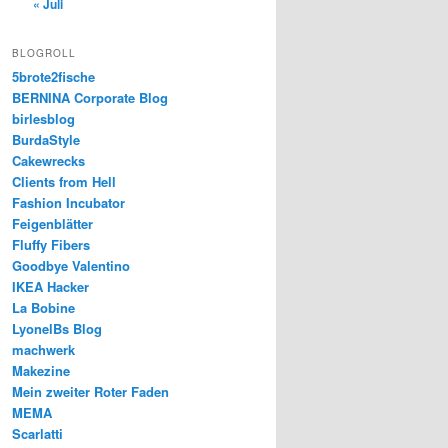
« Juli
BLOGROLL
5brote2fische
BERNINA Corporate Blog
birlesblog
BurdaStyle
Cakewrecks
Clients from Hell
Fashion Incubator
Feigenblätter
Fluffy Fibers
Goodbye Valentino
IKEA Hacker
La Bobine
LyonelBs Blog
machwerk
Makezine
Mein zweiter Roter Faden
MEMA
Scarlatti