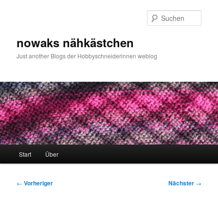
Zum
primären
Such
Inhalt
springen
nowaks nähkästchen
Just another Blogs der Hobbyschneiderinnen weblog
Hauptmenü
Start
Über
Beitragsnavigation
←
Vorheriger
Nächster
→