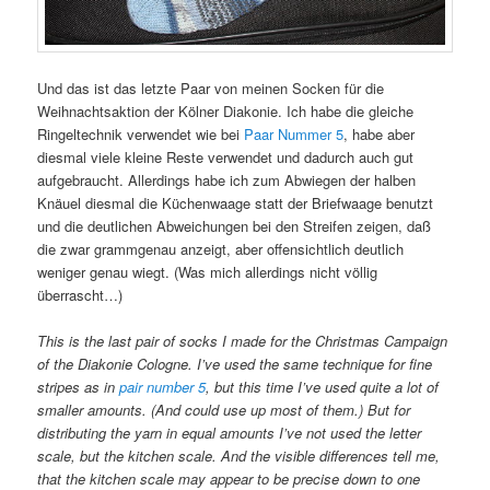
Und das ist das letzte Paar von meinen Socken für die
Weihnachtsaktion der Kölner Diakonie. Ich habe die gleiche
Ringeltechnik verwendet wie bei
Paar Nummer 5
, habe aber
diesmal viele kleine Reste verwendet und dadurch auch gut
aufgebraucht. Allerdings habe ich zum Abwiegen der halben
Knäuel diesmal die Küchenwaage statt der Briefwaage benutzt
und die deutlichen Abweichungen bei den Streifen zeigen, daß
die zwar grammgenau anzeigt, aber offensichtlich deutlich
weniger genau wiegt. (Was mich allerdings nicht völlig
überrascht…)
This is the last pair of socks I made for the Christmas Campaign
of the Diakonie Cologne. I’ve used the same technique for fine
stripes as in
pair number 5
, but this time I’ve used quite a lot of
smaller amounts. (And could use up most of them.) But for
distributing the yarn in equal amounts I’ve not used the letter
scale, but the kitchen scale. And the visible differences tell me,
that the kitchen scale may appear to be precise down to one