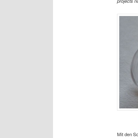
projects no
Mit den S