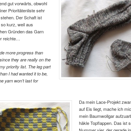
end gut vorwärts, obwohl
ner Prioritätenliste sehr
 stehen. Der Schaft ist
so kurz, weil aus
ichen Gründen das Garn
er reichte…
e more progress than
since they are really on the
y priority list. The leg part
than I had wanted it to be,
e yarn won’t last for
Da mein Lace-Projekt zwa
auf Eis liegt, mache ich mi
mein Baumwollgar aufzuarb
häkle Topflappen. Das ist 
Nummer vier, der gerade in