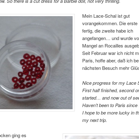
w. So there is a cut dress for a Barbie doll, not very thrilling.
Mein Lace-Schal ist gut
vorangekommen. Die erste H
fertig, die zweite habe ich
angefangen… und wurde vo
Mangel an Rocailles ausge
Seit Februar war ich nicht m
Paris, hoffe aber, daß ich 
nächsten Besuch mehr Glü
Nice progress for my Lace 
First half finished, second o
started… and now out of se
Haven’t been to Paris since
I hope to be more lucky in t
my next trip.
ocken ging es