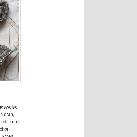
ngsweise
ch dran,
eiten und
schon
 Arbeit