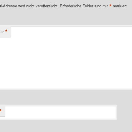
*
l-Adresse wird nicht veröffentlicht.
Erforderliche Felder sind mit
markiert
*
ar
*