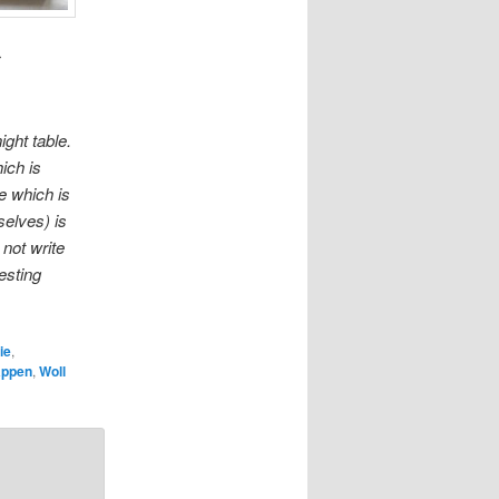
r
ght table.
ich is
e which is
selves) is
 not write
esting
ie
,
appen
,
Woll