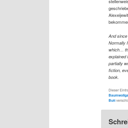
stellenwei
geschrieb
Alexeijewi
bekommen 
And since 
Normally I 
which… th
explained 
partially w
fiction, e
book.
Dieser Eint
Baumwollg
Butt
verschl
Schre