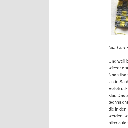
four I am 
Und weil 
wieder dr
Nachttisc
ja ein Sa
Belletristi
klar. Das 
technische
die in den
werden, w
alles auto