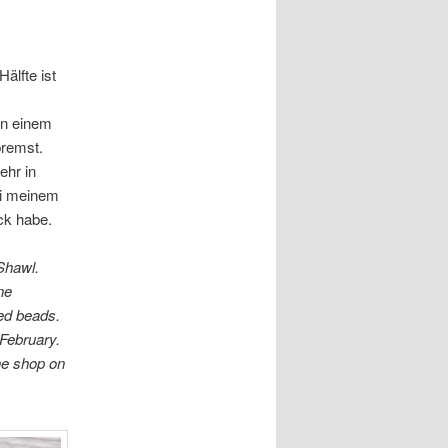
älfte ist
n einem
bremst.
ehr in
bei meinem
ck habe.
Shawl.
ne
ed beads.
 February.
he shop on