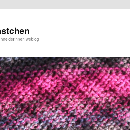
ästchen
chneiderinnen weblog