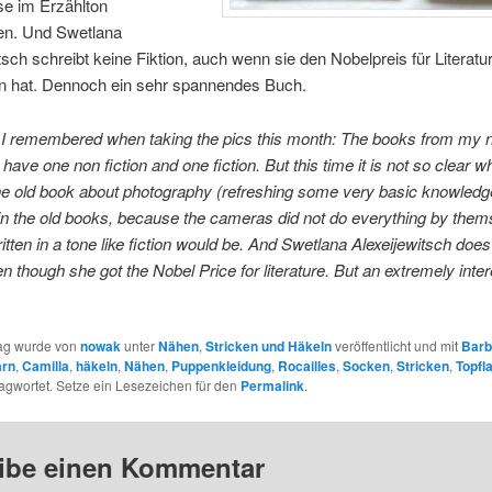
se im Erzählton
en. Und Swetlana
tsch schreibt keine Fiktion, auch wenn sie den Nobelpreis für Literatu
hat. Dennoch ein sehr spannendes Buch.
I remembered when taking the pics this month: The books from my ni
have one non fiction and one fiction. But this time it is not so clear wh
e old book about photography (refreshing some very basic knowledg
in the old books, because the cameras did not do everything by them
ritten in a tone like fiction would be. And Swetlana Alexeijewitsch does
ven though she got the Nobel Price for literature. But an extremely inter
rag wurde von
nowak
unter
Nähen
,
Stricken und Häkeln
veröffentlicht und mit
Barb
arn
,
Camilla
,
häkeln
,
Nähen
,
Puppenkleidung
,
Rocailles
,
Socken
,
Stricken
,
Topfl
agwortet. Setze ein Lesezeichen für den
Permalink
.
ibe einen Kommentar