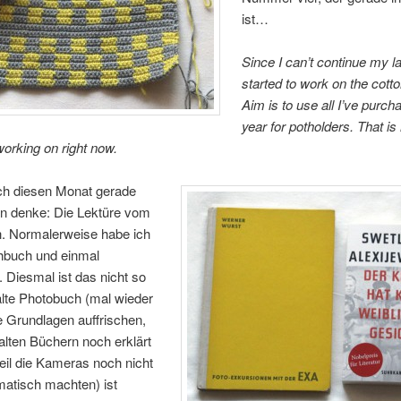
ist…
Since I can’t continue my l
started to work on the cotto
Aim is to use all I’ve purch
year for potholders. That i
working on right now.
ich diesen Monat gerade
an denke: Die Lektüre vom
h. Normalerweise habe ich
chbuch und einmal
k. Diesmal ist das nicht so
alte Photobuch (mal wieder
 Grundlagen auffrischen,
 alten Büchern noch erklärt
eil die Kameras noch nicht
matisch machten) ist