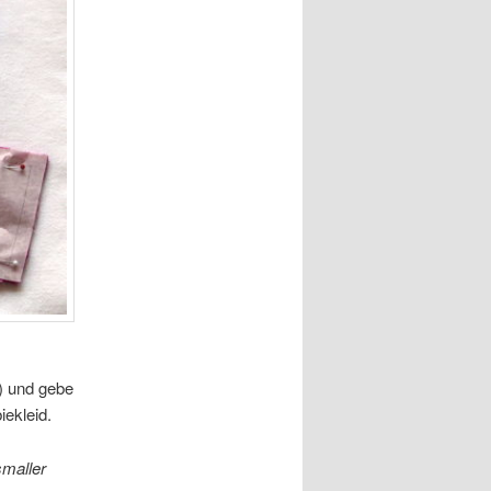
) und gebe
ekleid.
smaller