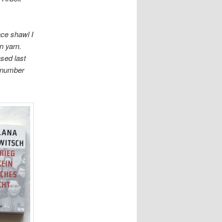
ace shawl I
n yarn.
ased last
s number