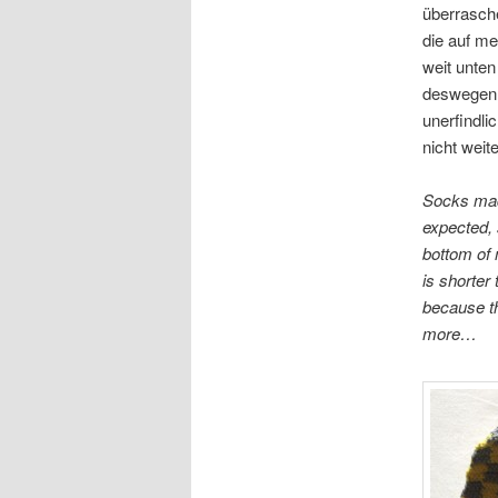
überrasch
die auf mei
weit unten
deswegen 
unerfindl
nicht weit
Socks mad
expected, 
bottom of m
is shorter 
because th
more…