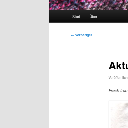
Hauptmenü
Start
Über
Beitragsnavigation
←
Vorheriger
Aktu
Veröffentlic
Fresh from