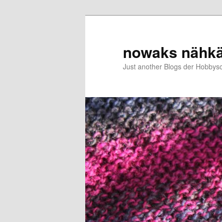
Zum
primären
Inhalt
nowaks nähk
springen
Just another Blogs der Hobbys