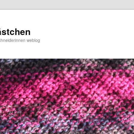
ästchen
chneiderinnen weblog