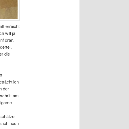
tt erreicht
 will ja
nf dran.
erteil.
er die
ht
trächtlich
h der
schritt am
igame.
 schätze,
s ich noch