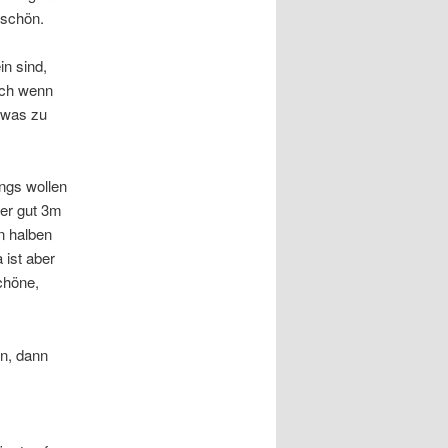
 schön.
in sind,
uch wenn
g was zu
ings wollen
der gut 3m
en halben
 ist aber
chöne,
n, dann