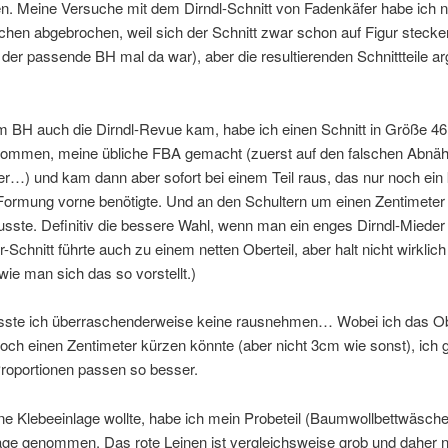
n. Meine Versuche mit dem Dirndl-Schnitt von Fadenkäfer habe ich 
chen abgebrochen, weil sich der Schnitt zwar schon auf Figur stecken
er passende BH mal da war), aber die resultierenden Schnittteile a
m BH auch die Dirndl-Revue kam, habe ich einen Schnitt in Größe 46
ommen, meine übliche FBA gemacht (zuerst auf den falschen Abnä
…) und kam dann aber sofort bei einem Teil raus, das nur noch ein 
Formung vorne benötigte. Und an den Schultern um einen Zentimete
ste. Definitiv die bessere Wahl, wenn man ein enges Dirndl-Mieder w
-Schnitt führte auch zu einem netten Oberteil, aber halt nicht wirklic
 wie man sich das so vorstellt.)
ste ich überraschenderweise keine rausnehmen… Wobei ich das Ob
 noch einen Zentimeter kürzen könnte (aber nicht 3cm wie sonst), ich 
Proportionen passen so besser.
ne Klebeeinlage wollte, habe ich mein Probeteil (Baumwollbettwäsche
age genommen. Das rote Leinen ist vergleichsweise grob und daher n