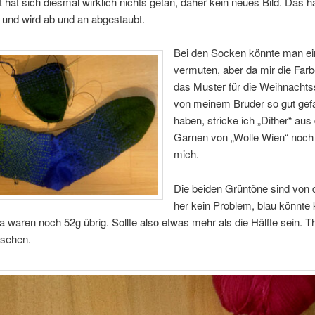
hat sich diesmal wirklich nichts getan, daher kein neues Bild. Das h
 und wird ab und an abgestaubt.
Bei den Socken könnte man ei
vermuten, aber da mir die Far
das Muster für die Weihnacht
von meinem Bruder so gut gefa
haben, stricke ich „Dither“ aus
Garnen von „Wolle Wien“ noch 
mich.
Die beiden Grüntöne sind von
her kein Problem, blau könnte
 waren noch 52g übrig. Sollte also etwas mehr als die Hälfte sein. T
 sehen.