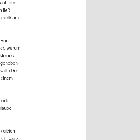
nach den
 ließ
rg seltsam
 von
her, warum
kleines
r gehoben
ill. (Der
h einem
erteil
glaube
) gleich
icht ganz