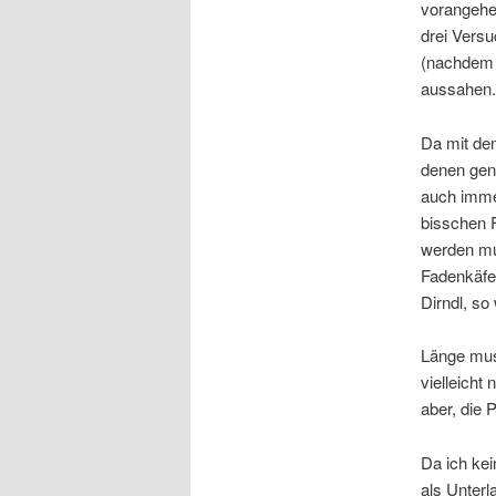
vorangehe
drei Versu
(nachdem d
aussahen.
Da mit de
denen gen
auch immer
bisschen 
werden mus
Fadenkäfer
Dirndl, so
Länge mus
vielleicht
aber, die 
Da ich kei
als Unterl