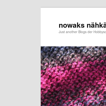
Zum
primären
Inhalt
nowaks nähk
springen
Just another Blogs der Hobbys