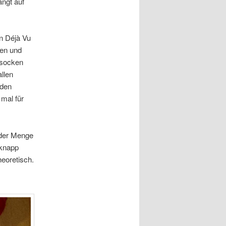
ängt auf
n Déjà Vu
ben und
ssocken
llen
 den
mal für
 der Menge
 knapp
heoretisch.