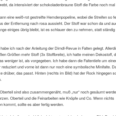
webt, da intensiviert der schokoladenbraune Stoff die Farbe noch mal
 dann eine weiß-rot gestreifte Hemdenpopeline, wobei die Streifen so fe
us der Entfernung nach rosa aussieht. Der Stoff war schon da und a
nge einiges übrig bleibt, ist es schlauer den zu nehmen, statt ständi
abe ich nach der Anleitung der Dirndl-Revue in Falten gelegt. Allerd
oßen Größen mehr Stoff (3x Stoffbreite), ich hatte meinen Dekostoff, 
 was weniger ist, als vorgegeben. Ich habe dann die Faltentiefe um ein
 reduziert und vorne ist dann nur noch eine symbolische Minifalte. Da
e drüber, das passt. Hinten (rechts im Bild) hat der Rock hingegen s
n.
Oberteil sind also zusammengenäht, muß „nur“ noch gesäumt werde
zen. Oberteil und die Feinarbeiten wie Knöpfe und Co. Wenn nichts
 kommt, sollte es aber fertig werden.