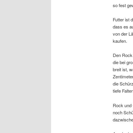
so fest ge
Futter ist
dass es a
von der Lä
kaufen.
Den Rock h
die bei gr
breit ist,
Zentimeter
die Schürz
tiefe Falte
Rock und 
noch Schür
dazwischen