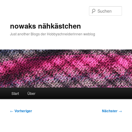
Zum
primären
Such
Inhalt
springen
nowaks nähkästchen
Just another Blogs der Hobbyschneiderinnen weblog
Hauptmenü
Start
Über
Beitragsnavigation
←
Vorheriger
Nächster
→