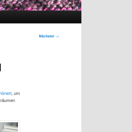
Nächster
→
l
hönert
, um
g räumen