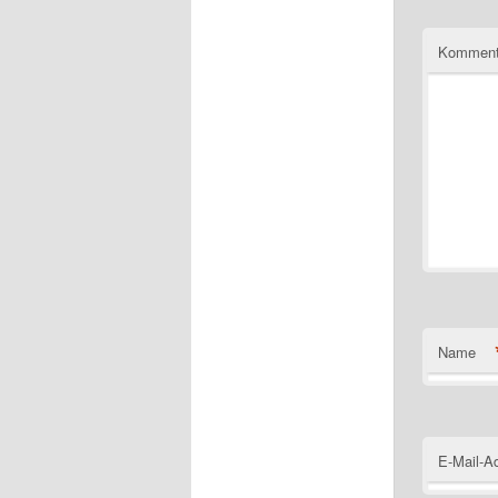
Komment
Name
E-Mail-A