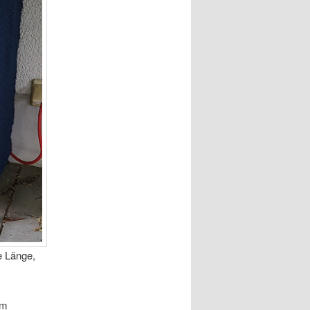
e Länge,
um