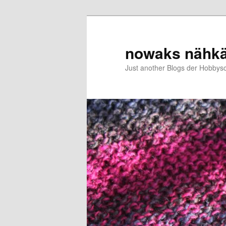
Zum
primären
Inhalt
nowaks nähk
springen
Just another Blogs der Hobbys