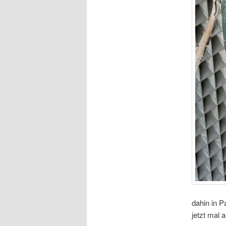
dahin in P
jetzt mal 