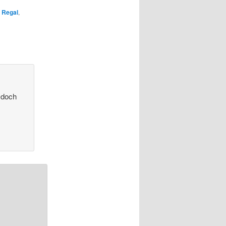
,
Regal
,
t doch