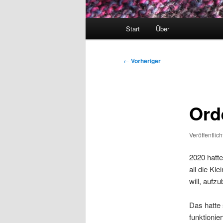
Hauptmenü
Start
Über
Beitragsnavigation
←
Vorheriger
Ord
Veröffentlic
2020 hatt
all die Kl
will, aufz
Das hatte 
funktionier