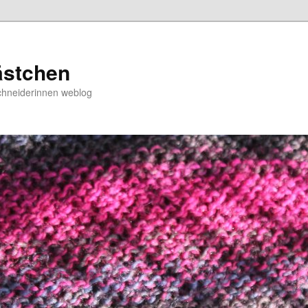
ästchen
chneiderinnen weblog