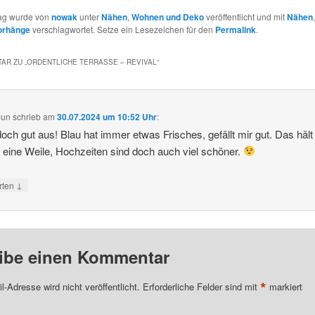
rag wurde von
nowak
unter
Nähen
,
Wohnen und Deko
veröffentlicht und mit
Nähen
orhänge
verschlagwortet. Setze ein Lesezeichen für den
Permalink
.
AR ZU „
ORDENTLICHE TERRASSE – REVIVAL
“
pun
schrieb
am
30.07.2024 um 10:52 Uhr
:
doch gut aus! Blau hat immer etwas Frisches, gefällt mir gut. Das häl
 eine Weile, Hochzeiten sind doch auch viel schöner.
↓
rten
ibe einen Kommentar
*
l-Adresse wird nicht veröffentlicht.
Erforderliche Felder sind mit
markiert