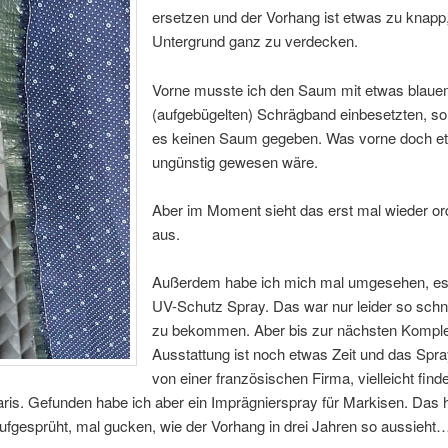
ersetzen und der Vorhang ist etwas zu knapp
Untergrund ganz zu verdecken.
Vorne musste ich den Saum mit etwas blau
(aufgebügelten) Schrägband einbesetzten, so
es keinen Saum gegeben. Was vorne doch e
ungünstig gewesen wäre.
Aber im Moment sieht das erst mal wieder ord
aus.
Außerdem habe ich mich mal umgesehen, es 
UV-Schutz Spray. Das war nur leider so schne
zu bekommen. Aber bis zur nächsten Komple
Ausstattung ist noch etwas Zeit und das Sp
von einer französischen Firma, vielleicht finde
aris. Gefunden habe ich aber ein Imprägnierspray für Markisen. Das 
aufgesprüht, mal gucken, wie der Vorhang in drei Jahren so aussieht