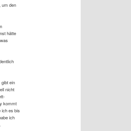
, um den
em
nst hätte
twas
entlich
gibt ein
ll nicht
tt-
ray kommt
 ich es bis
habe ich
…