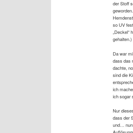
der Stoff 
geworden. 
Hemdenstof
so UV fest
„Deckel“ h
gehalten.)
Da war mir
dass das n
dachte, no
sind die K
entsprech
ich mache 
ich sogar 
Nur dieses
dass der S
und… nun 
Auflösung