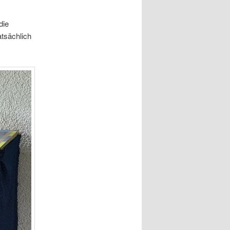
die
atsächlich