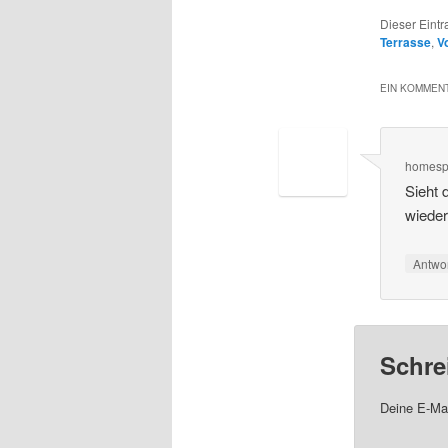
Dieser Eint
Terrasse
,
V
EIN KOMMENT
homes
Sieht 
wieder
Antwo
Schre
Deine E-Mai