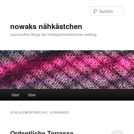
Zum
Zum
primären
sekundären
Such
Inhalt
Inhalt
springen
springen
nowaks nähkästchen
Just another Blogs der Hobbyschneiderinnen weblog
Hauptmenü
Start
Über
SCHLAGWORTARCHIV:
VORHÄNGE
Ordentliche Terrasse –