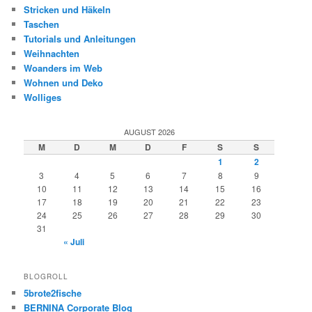
Stricken und Häkeln
Taschen
Tutorials und Anleitungen
Weihnachten
Woanders im Web
Wohnen und Deko
Wolliges
AUGUST 2026
M
D
M
D
F
S
S
1
2
3
4
5
6
7
8
9
10
11
12
13
14
15
16
17
18
19
20
21
22
23
24
25
26
27
28
29
30
31
« Juli
BLOGROLL
5brote2fische
BERNINA Corporate Blog