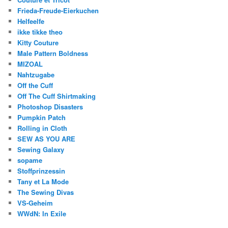
Frieda-Freude-Eierkuchen
Helfeelfe
ikke tikke theo
Kitty Couture
Male Pattern Boldness
MIZOAL
Nahtzugabe
Off the Cuff
Off The Cuff Shirtmaking
Photoshop Disasters
Pumpkin Patch
Rolling in Cloth
SEW AS YOU ARE
Sewing Galaxy
sopame
Stoffprinzessin
Tany et La Mode
The Sewing Divas
VS-Geheim
WWdN: In Exile