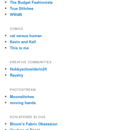
The Budget Fashionista
True Stitches
WWdN
COMICS
cat versus human
Kevin and Kell
This is me
KREATIVE COMMUNITIES
Hobbyschneiderin24
Ravelry
PHOTOSTREAM
Moonstitches
moving hands
SCHLAFENDE BLOGS
Bloom's Fabric Obsession
Couture et Tricot