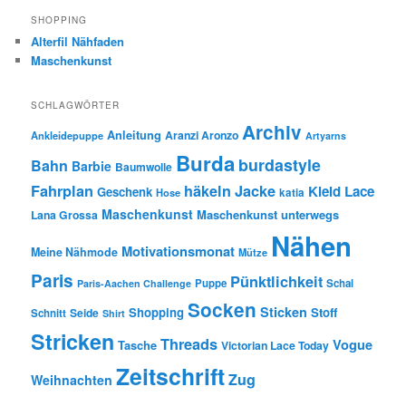
SHOPPING
Alterfil Nähfaden
Maschenkunst
SCHLAGWÖRTER
Archiv
Anleitung
Aranzi Aronzo
Ankleidepuppe
Artyarns
Burda
burdastyle
Bahn
Barbie
Baumwolle
Fahrplan
häkeln
Jacke
Kleid
Lace
Geschenk
Hose
katia
Maschenkunst
Maschenkunst unterwegs
Lana Grossa
Nähen
Motivationsmonat
Meine Nähmode
Mütze
Paris
Pünktlichkeit
Puppe
Schal
Paris-Aachen Challenge
Socken
Sticken
Shopping
Stoff
Seide
Schnitt
Shirt
Stricken
Threads
Vogue
Tasche
Victorian Lace Today
Zeitschrift
Zug
Weihnachten