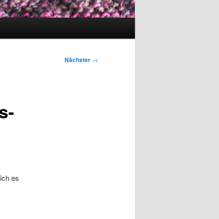
Nächster
→
s-
ich es