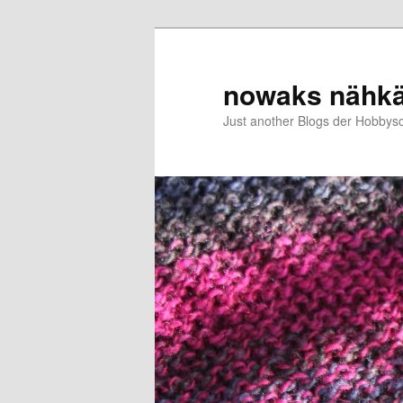
Zum
primären
Inhalt
nowaks nähk
springen
Just another Blogs der Hobbys