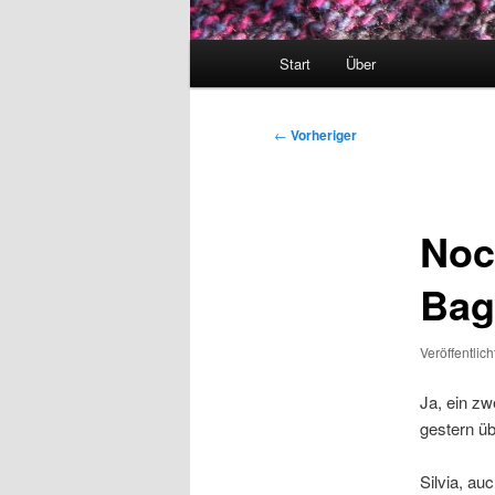
Hauptmenü
Start
Über
Beitragsnavigation
←
Vorheriger
Noc
Bag
Veröffentlic
Ja, ein z
gestern ü
Silvia, au