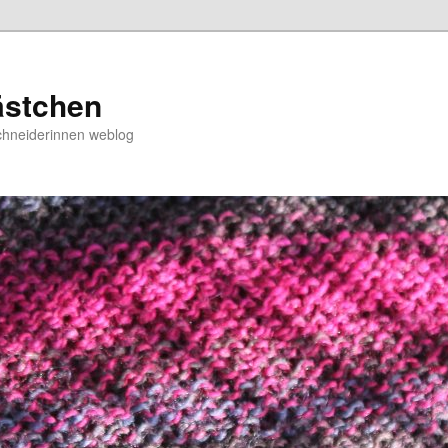
ästchen
chneiderinnen weblog