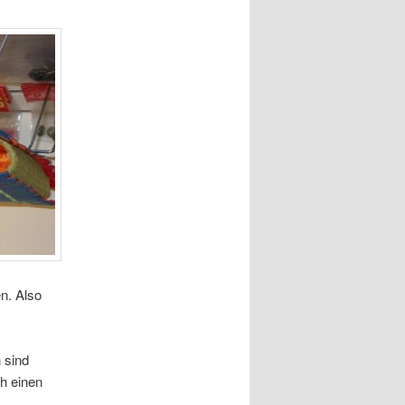
n. Also
 sind
h einen