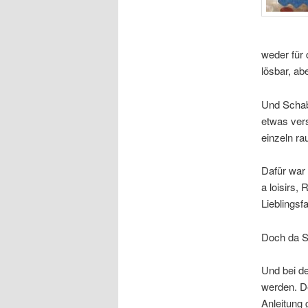
weder für 
lösbar, ab
Und Schabr
etwas ver
einzeln r
Dafür war
a loisirs,
Lieblings
Doch da Si
Und bei d
werden. De
Anleitung 