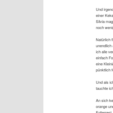
Und irgen
einer Kek
Silvia mag
noch wenig
Natürlich f
unendlich 
ich alle v
einfach Fo
eine Klein
pünktlich f
Und als i
tauchte ic
An sich ke
orange und
Futterrest