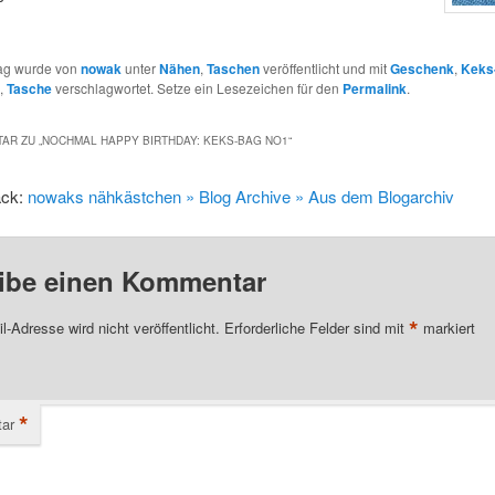
rag wurde von
nowak
unter
Nähen
,
Taschen
veröffentlicht und mit
Geschenk
,
Keks
,
Tasche
verschlagwortet. Setze ein Lesezeichen für den
Permalink
.
AR ZU „
NOCHMAL HAPPY BIRTHDAY: KEKS-BAG NO1
“
ack:
nowaks nähkästchen » Blog Archive » Aus dem Blogarchiv
ibe einen Kommentar
*
l-Adresse wird nicht veröffentlicht.
Erforderliche Felder sind mit
markiert
*
ar