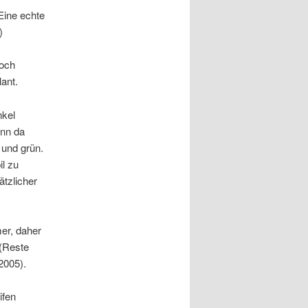
Eine echte
)
noch
ant.
nkel
enn da
 und grün.
l zu
tzlicher
er, daher
 (Reste
2005).
ifen