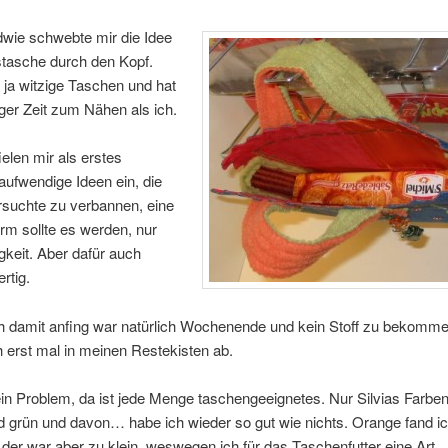
dwie schwebte mir die Idee
stasche durch den Kopf.
 ja witzige Taschen und hat
er Zeit zum Nähen als ich.
ielen mir als erstes
aufwendige Ideen ein, die
ersuchte zu verbannen, eine
rm sollte es werden, nur
igkeit. Aber dafür auch
ertig.
ch damit anfing war natürlich Wochenende und kein Stoff zu bekomme
h erst mal in meinen Restekisten ab.
in Problem, da ist jede Menge taschengeeignetes. Nur Silvias Farben
 grün und davon… habe ich wieder so gut wie nichts. Orange fand ic
, der war aber zu klein, weswegen ich für das Taschenfutter eine Art