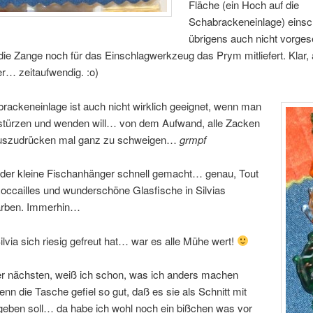
Fläche (ein Hoch auf die
Schabrackeneinlage) einsch
übrigens auch nicht vorge
die Zange noch für das Einschlagwerkzeug das Prym mitliefert. Klar, 
er… zeitaufwendig. :o)
ackeneinlage ist auch nicht wirklich geeignet, wenn man
stürzen und wenden will… von dem Aufwand, alle Zacken
auszudrücken mal ganz zu schweigen…
grmpf
 der kleine Fischanhänger schnell gemacht… genau, Tout
 Roccailles und wunderschöne Glasfische in Silvias
farben. Immerhin…
lvia sich riesig gefreut hat… war es alle Mühe wert!
er nächsten, weiß ich schon, was ich anders machen
nn die Tasche gefiel so gut, daß es sie als Schnitt mit
geben soll… da habe ich wohl noch ein bißchen was vor