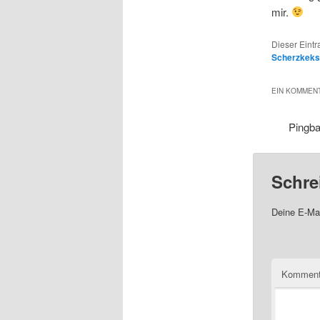
mir.
Dieser Eint
Scherzkeks
EIN KOMMENT
Pingb
Schre
Deine E-Mai
Komment