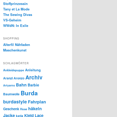
Stoffprinzessin
Tany et La Mode
The Sewing Divas
VS-Geheim
WWdN: In Exile
SHOPPING
Alterfil Nähfaden
Maschenkunst
SCHLAGWÖRTER
Anleitung
Ankleidepuppe
Archiv
Aranzi Aronzo
Bahn
Barbie
Artyarns
Burda
Baumwolle
burdastyle
Fahrplan
häkeln
Geschenk
Hose
Jacke
Kleid
Lace
katia