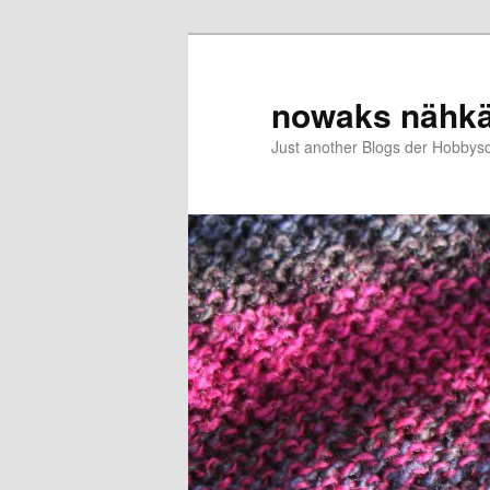
Zum
Zum
primären
sekundären
Inhalt
Inhalt
nowaks nähk
springen
springen
Just another Blogs der Hobbys