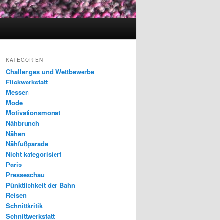
KATEGORIEN
Challenges und Wettbewerbe
Flickwerkstatt
Messen
Mode
Motivationsmonat
Nähbrunch
Nähen
Nähfußparade
Nicht kategorisiert
Paris
Presseschau
Pünktlichkeit der Bahn
Reisen
Schnittkritik
Schnittwerkstatt