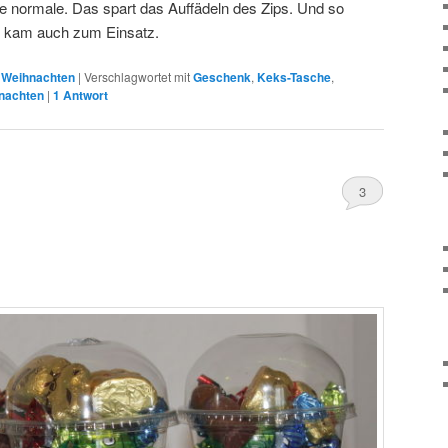
 normale. Das spart das Auffädeln des Zips. Und so
n kam auch zum Einsatz.
,
Weihnachten
|
Verschlagwortet mit
Geschenk
,
Keks-Tasche
,
nachten
|
1
Antwort
3