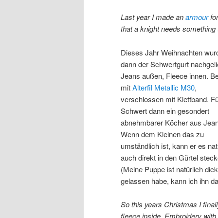
Last year I made an
armour
for
that a knight needs something
Dieses Jahr Weihnachten wur
dann der Schwertgurt nachgelie
Jeans außen, Fleece innen. Be
mit
Alterfil Metallic M30
,
verschlossen mit Klettband. F
Schwert dann ein gesondert
abnehmbarer Köcher aus Jeans
Wenn dem Kleinen das zu
umständlich ist, kann er es nat
auch direkt in den Gürtel steck
(Meine Puppe ist natürlich dick
gelassen habe, kann ich ihn d
So this years Christmas I final
fleece inside. Embroidery with