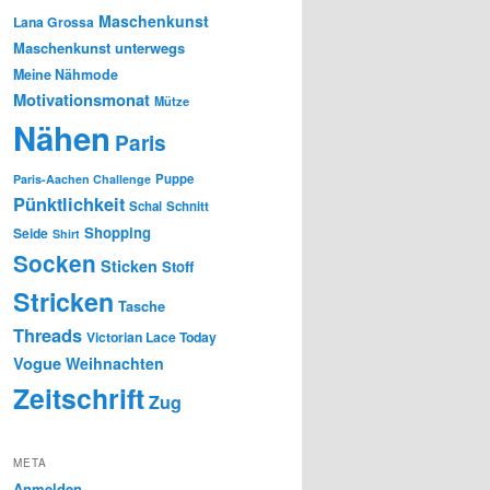
Maschenkunst
Lana Grossa
Maschenkunst unterwegs
Meine Nähmode
Motivationsmonat
Mütze
Nähen
Paris
Puppe
Paris-Aachen Challenge
Pünktlichkeit
Schal
Schnitt
Shopping
Seide
Shirt
Socken
Sticken
Stoff
Stricken
Tasche
Threads
Victorian Lace Today
Vogue
Weihnachten
Zeitschrift
Zug
META
Anmelden