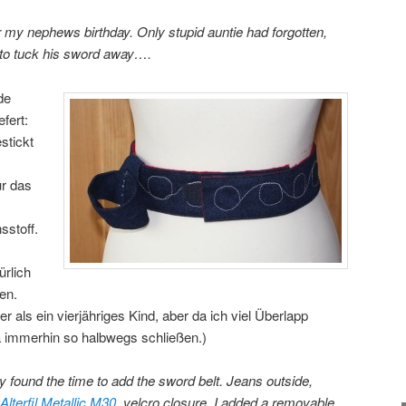
 my nephews birthday. Only stupid auntie had forgotten,
 to tuck his sword away….
de
fert:
stickt
ür das
stoff.
ürlich
en.
er als ein vierjähriges Kind, aber da ich viel Überlapp
a immerhin so halbwegs schließen.)
ly found the time to add the sword belt. Jeans outside,
Alterfil Metallic M30
, velcro closure. I added a removable