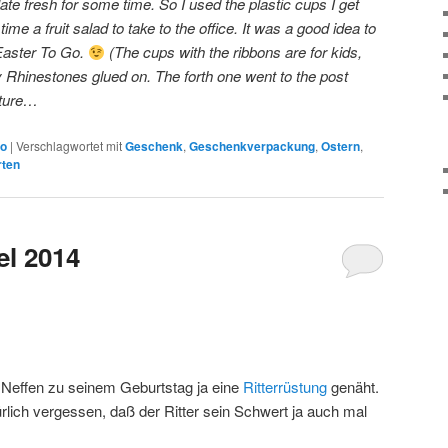
te fresh for some time. So I used the plastic cups I get
me a fruit salad to take to the office. It was a good idea to
Easter To Go.
(The cups with the ribbons are for kids,
 Rhinestones glued on. The forth one went to the post
cture…
ko
|
Verschlagwortet mit
Geschenk
,
Geschenkverpackung
,
Ostern
,
ten
l 2014
 Neffen zu seinem Geburtstag ja eine
Ritterrüstung
genäht.
ürlich vergessen, daß der Ritter sein Schwert ja auch mal