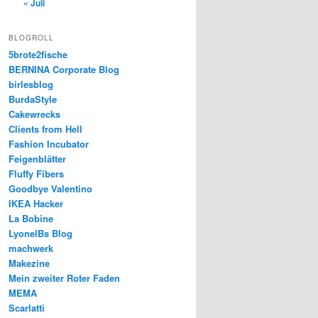
« Juli
BLOGROLL
5brote2fische
BERNINA Corporate Blog
birlesblog
BurdaStyle
Cakewrecks
Clients from Hell
Fashion Incubator
Feigenblätter
Fluffy Fibers
Goodbye Valentino
IKEA Hacker
La Bobine
LyonelBs Blog
machwerk
Makezine
Mein zweiter Roter Faden
MEMA
Scarlatti