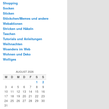
Shopping
Socken
Sticken
Stöckchen/Memes und andere
Webaktionen
Stricken und Häkeln
Taschen
Tutorials und Anleitungen
Weihnachten
Woanders im Web
Wohnen und Deko
Wolliges
AUGUST 2026
M
D
M
D
F
S
S
1
2
3
4
5
6
7
8
9
10
11
12
13
14
15
16
17
18
19
20
21
22
23
24
25
26
27
28
29
30
31