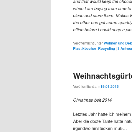
and that would keep the chocola
when I am buying from time to ti
clean and store them. Makes 
the other one got some sparkly
office before I could snap a pi
Veröffentlicht unter
Wohnen und De
Plastikbecher
,
Recycling
|
3
Antwor
Weihnachtsgürte
Veröffentlicht am
19.01.2015
Christmas belt 2014
Letztes Jahr hatte ich meinem
Aber die doofe Tante hatte nat
irgendwo hinstecken muß…