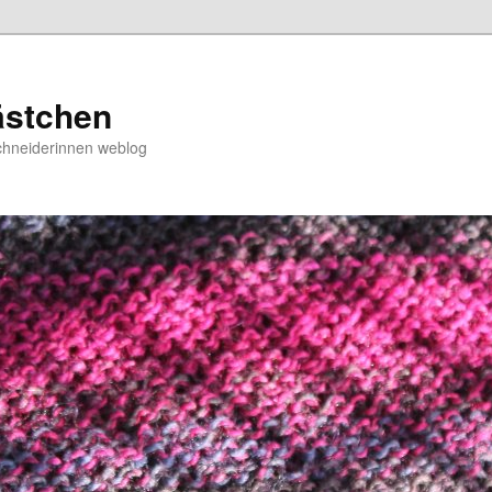
ästchen
chneiderinnen weblog