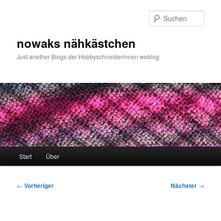
Zum
primären
Such
Inhalt
springen
nowaks nähkästchen
Just another Blogs der Hobbyschneiderinnen weblog
Hauptmenü
Start
Über
Beitragsnavigation
←
Vorheriger
Nächster
→