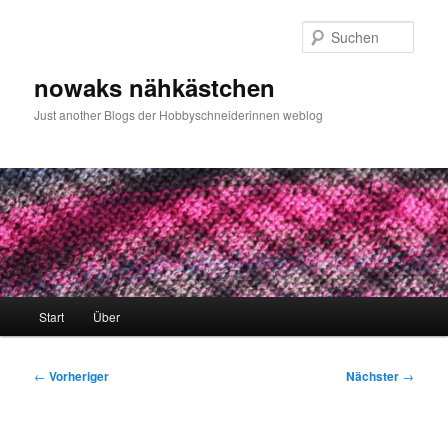
Zum
primären
Such
Inhalt
springen
nowaks nähkästchen
Just another Blogs der Hobbyschneiderinnen weblog
Hauptmenü
Start
Über
Beitragsnavigation
←
Vorheriger
Nächster
→