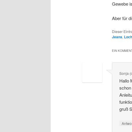
Gewebe is
Aber für d
Dieser Eint
Jeans
,
Loc
EIN KOMMENT
Sonja (
Hallo 
schon 
Anleit
funkti
gruß S
Antwo