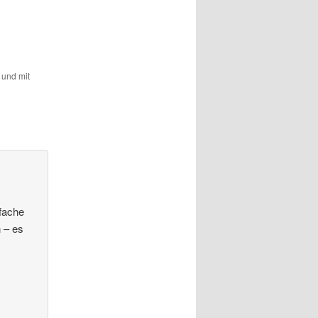
t und mit
nfache
 – es