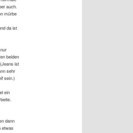
ber auch.
hon mürbe
nd da ist
 nur
ren beiden
(Jeans ist
ann sehr
if sein.)
l ein
beite.
den dann
n etwas