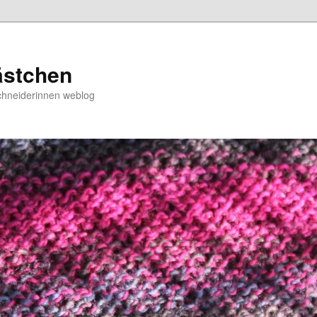
ästchen
chneiderinnen weblog