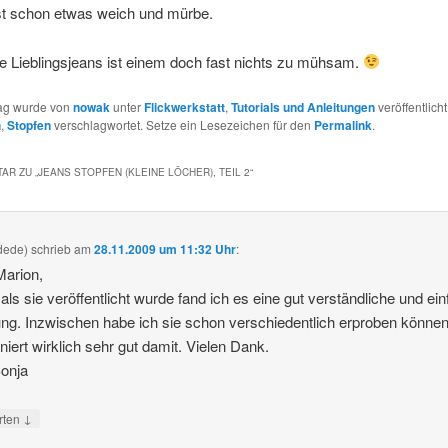
t schon etwas weich und mürbe.
ie Lieblingsjeans ist einem doch fast nichts zu mühsam.
rag wurde von
nowak
unter
Flickwerkstatt
,
Tutorials und Anleitungen
veröffentlich
h
,
Stopfen
verschlagwortet. Setze ein Lesezeichen für den
Permalink
.
AR ZU „
JEANS STOPFEN (KLEINE LÖCHER), TEIL 2
“
dede)
schrieb
am
28.11.2009 um 11:32 Uhr
:
Marion,
als sie veröffentlicht wurde fand ich es eine gut verständliche und ei
ung. Inzwischen habe ich sie schon verschiedentlich erproben können
oniert wirklich sehr gut damit. Vielen Dank.
onja
↓
rten