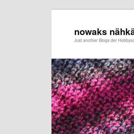
Zum
primären
Inhalt
nowaks nähk
springen
Just another Blogs der Hobbys