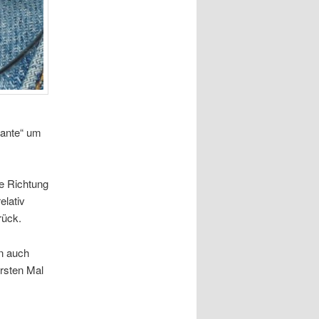
kante“ um
re Richtung
elativ
rück.
an auch
rsten Mal