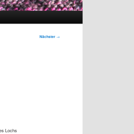
Nächster
→
,
des Lochs