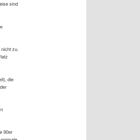
eise sind
ie
 nicht zu.
latz
l), die
 der
im
e 90er
e normale