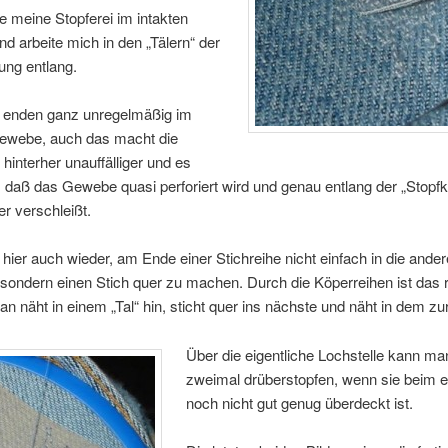
e meine Stopferei im intakten
 arbeite mich in den „Tälern“ der
ung entlang.
e enden ganz unregelmäßig im
Gewebe, auch das macht die
 hinterher unauffälliger und es
, daß das Gewebe quasi perforiert wird und genau entlang der „Stopf
er verschleißt.
t hier auch wieder, am Ende einer Stichreihe nicht einfach in die ande
sondern einen Stich quer zu machen. Durch die Köperreihen ist das r
an näht in einem „Tal“ hin, sticht quer ins nächste und näht in dem zu
Über die eigentliche Lochstelle kann m
zweimal drüberstopfen, wenn sie beim e
noch nicht gut genug überdeckt ist.