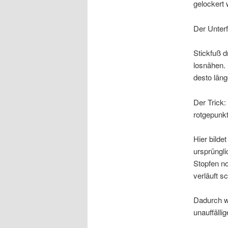
gelockert
Der Unterf
Stickfuß 
losnähen. 
desto läng
Der Trick:
rotgepunkt
Hier bildet
ursprüngl
Stopfen no
verläuft s
Dadurch w
unauffällig