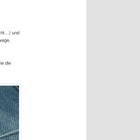
cht…) und
wege,
ie die