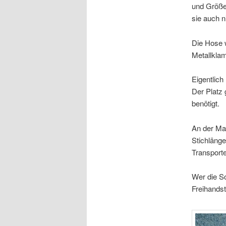
und Größe
sie auch ni
Die Hose w
Metallkla
Eigentlich
Der Platz 
benötigt.
An der Mas
Stichlänge
Transporte
Wer die So
Freihands