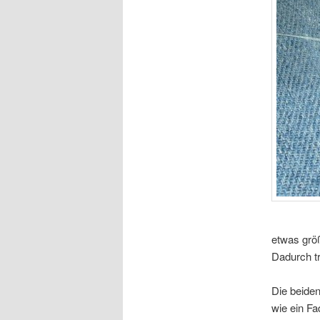
etwas größ
Dadurch tr
Die beide
wie ein F