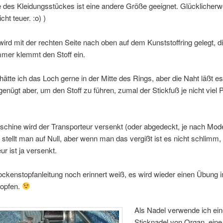
 des Kleidungsstückes ist eine andere Größe geeignet. Glücklicherw
cht teuer. :o) )
ird mit der rechten Seite nach oben auf dem Kunststoffring gelegt, d
mmer klemmt den Stoff ein.
 hätte ich das Loch gerne in der Mitte des Rings, aber die Naht läßt es
genügt aber, um den Stoff zu führen, zumal der Stickfuß je nicht viel P
chine wird der Transporteur versenkt (oder abgedeckt, je nach Model
 stellt man auf Null, aber wenn man das vergißt ist es nicht schlimm,
ur ist ja versenkt.
ckenstopfanleitung noch erinnert weiß, es wird wieder einen Übung 
topfen.
Als Nadel verwende ich ein
Sticknadel von Organ, ein