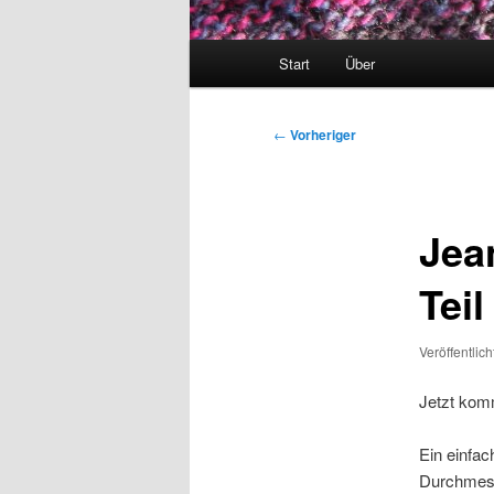
Hauptmenü
Start
Über
Beitragsnavigation
←
Vorheriger
Jea
Teil
Veröffentlic
Jetzt kom
Ein einfac
Durchmess