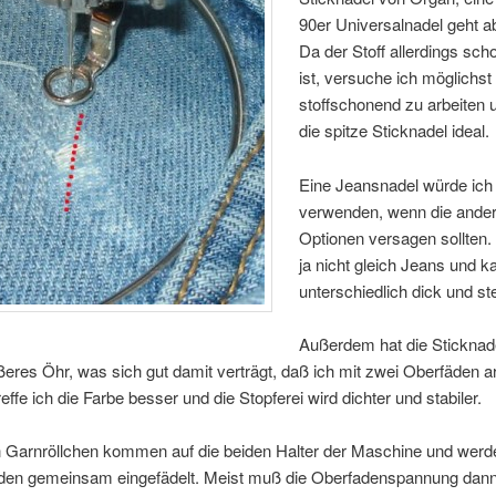
90er Universalnadel geht a
Da der Stoff allerdings sc
ist, versuche ich möglichst
stoffschonend zu arbeiten u
die spitze Sticknadel ideal.
Eine Jeansnadel würde ich
verwenden, wenn die ande
Optionen versagen sollten. 
ja nicht gleich Jeans und k
unterschiedlich dick und ste
Außerdem hat die Sticknade
eres Öhr, was sich gut damit verträgt, daß ich mit zwei Oberfäden ar
effe ich die Farbe besser und die Stopferei wird dichter und stabiler.
n Garnröllchen kommen auf die beiden Halter der Maschine und wer
aden gemeinsam eingefädelt. Meist muß die Oberfadenspannung dan