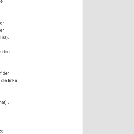
ge
der
er
 ist).
n den
f der
die linke
at) .
ze