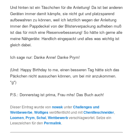
Und hinten ist ein Täschchen für die Anleitung! Da ist bei anderen
Geräten immer damit kämpfe, sie nicht gut und platzsparend
aufbewahren zu können, weil ich letztlich wegen der Anleitung
immer den Pappdeckel von der Blisterverpackung aufheben muß
ist das für mich eine Riesenverbesserung! So hätte ich gerne alle
meine Nähgeräte: Handlich eingepackt und alles was wichtig ist
gleich dabei.
Ich sage nur: Danke Anne! Danke Prym!
(Und: Happy Birthday to me, einen besseren Tag hätte sich das
Päckchen nicht aussuchen können, um bei mir anzukommen.
*g*)
P.S.: Donnerstag ist prima, Frau mhs! Das Buch auch!
Dieser Eintrag wurde von
nowak
unter
Challenges und
Wettbewerbe
,
Wolliges
veröffentlicht und mit
Chenilleschneider
,
Loomen
,
Prym
,
Schal
,
Wettbewerb
verschlagwortet. Setze ein
Lesezeichen für den
Permalink
.