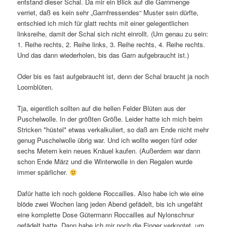
entstand dieser Schal. Da mir ein Blick auf die Garnmenge
verriet, daß es kein sehr „Garnfressendes“ Muster sein dürfte,
entschied ich mich für glatt rechts mit einer gelegentlichen
linksreihe, damit der Schal sich nicht einrollt. (Um genau zu sein:
1. Reihe rechts, 2. Reihe links, 3. Reihe rechts, 4. Reihe rechts.
Und das dann wiederholen, bis das Garn aufgebraucht ist.)
Oder bis es fast aufgebraucht ist, denn der Schal braucht ja noch
Loomblüten.
Tja, eigentlich sollten auf die hellen Felder Blüten aus der
Puschelwolle. In der größten Größe. Leider hatte ich mich beim
Stricken *hüstel* etwas verkalkuliert, so daß am Ende nicht mehr
genug Puschelwolle übrig war. Und ich wollte wegen fünf oder
sechs Metern kein neues Knäuel kaufen. (Außerdem war dann
schon Ende März und die Winterwolle in den Regalen wurde
immer spärlicher.
Dafür hatte ich noch goldene Roccailles. Also habe ich wie eine
blöde zwei Wochen lang jeden Abend gefädelt, bis ich ungefäht
eine komplette Dose Gütermann Roccailles auf Nylonschnur
gefädelt hatte. Dann habe ich mir noch die Finger verknotet, um