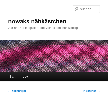
Zum
primären
Such
Inhalt
springen
nowaks nähkästchen
Just another Blogs der Hobbyschneiderinnen weblog
Hauptmenü
Start
Über
Beitragsnavigation
←
Vorheriger
Nächster
→