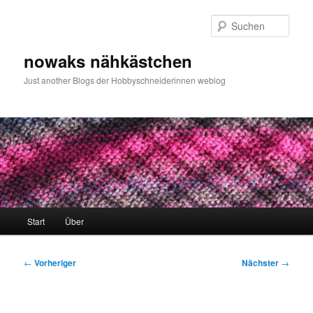
Zum
primären
Such
Inhalt
springen
nowaks nähkästchen
Just another Blogs der Hobbyschneiderinnen weblog
Hauptmenü
Start
Über
Beitragsnavigation
←
Vorheriger
Nächster
→