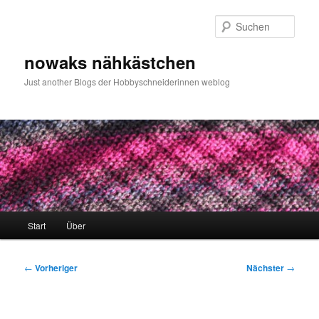
Zum
primären
Such
Inhalt
springen
nowaks nähkästchen
Just another Blogs der Hobbyschneiderinnen weblog
Hauptmenü
Start
Über
Beitragsnavigation
←
Vorheriger
Nächster
→