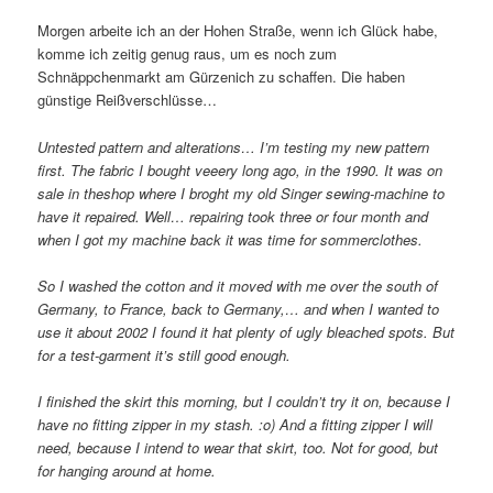
Morgen arbeite ich an der Hohen Straße, wenn ich Glück habe,
komme ich zeitig genug raus, um es noch zum
Schnäppchenmarkt am Gürzenich zu schaffen. Die haben
günstige Reißverschlüsse…
Untested pattern and alterations… I’m testing my new pattern
first. The fabric I bought veeery long ago, in the 1990. It was on
sale in theshop where I broght my old Singer sewing-machine to
have it repaired. Well… repairing took three or four month and
when I got my machine back it was time for sommerclothes.
So I washed the cotton and it moved with me over the south of
Germany, to France, back to Germany,… and when I wanted to
use it about 2002 I found it hat plenty of ugly bleached spots. But
for a test-garment it’s still good enough.
I finished the skirt this morning, but I couldn’t try it on, because I
have no fitting zipper in my stash. :o)
And a fitting zipper I will
need, because I intend to wear that skirt, too. Not for good, but
for hanging around at home.