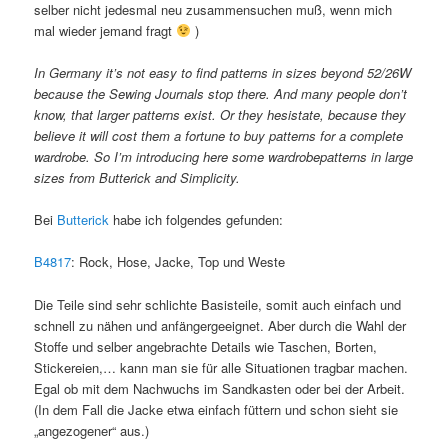
selber nicht jedesmal neu zusammensuchen muß, wenn mich
mal wieder jemand fragt
)
In Germany it’s not easy to find patterns in sizes beyond 52/26W
because the Sewing Journals stop there. And many people don’t
know, that larger patterns exist. Or they hesistate, because they
believe it will cost them a fortune to buy patterns for a complete
wardrobe. So I’m introducing here some wardrobepatterns in large
sizes from Butterick and Simplicity.
Bei
Butterick
habe ich folgendes gefunden:
B4817
: Rock, Hose, Jacke, Top und Weste
Die Teile sind sehr schlichte Basisteile, somit auch einfach und
schnell zu nähen und anfängergeeignet. Aber durch die Wahl der
Stoffe und selber angebrachte Details wie Taschen, Borten,
Stickereien,… kann man sie für alle Situationen tragbar machen.
Egal ob mit dem Nachwuchs im Sandkasten oder bei der Arbeit.
(In dem Fall die Jacke etwa einfach füttern und schon sieht sie
„angezogener“ aus.)