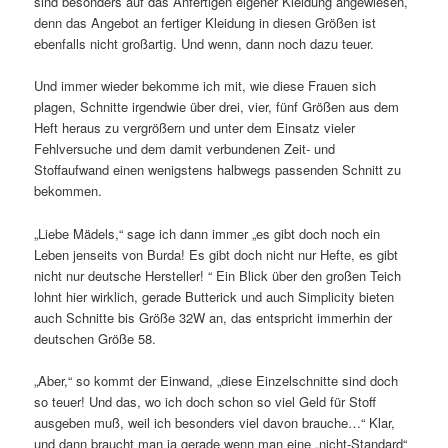
sind besonders auf das Anfertigen eigener Kleidung angewiesen,
denn das Angebot an fertiger Kleidung in diesen Größen ist
ebenfalls nicht großartig. Und wenn, dann noch dazu teuer.
Und immer wieder bekomme ich mit, wie diese Frauen sich
plagen, Schnitte irgendwie über drei, vier, fünf Größen aus dem
Heft heraus zu vergrößern und unter dem Einsatz vieler
Fehlversuche und dem damit verbundenen Zeit- und
Stoffaufwand einen wenigstens halbwegs passenden Schnitt zu
bekommen.
„Liebe Mädels,“ sage ich dann immer „es gibt doch noch ein
Leben jenseits von Burda! Es gibt doch nicht nur Hefte, es gibt
nicht nur deutsche Hersteller! “ Ein Blick über den großen Teich
lohnt hier wirklich, gerade Butterick und auch Simplicity bieten
auch Schnitte bis Größe 32W an, das entspricht immerhin der
deutschen Größe 58.
„Aber,“ so kommt der Einwand, „diese Einzelschnitte sind doch
so teuer! Und das, wo ich doch schon so viel Geld für Stoff
ausgeben muß, weil ich besonders viel davon brauche…“ Klar,
und dann braucht man ja gerade wenn man eine „nicht-Standard“