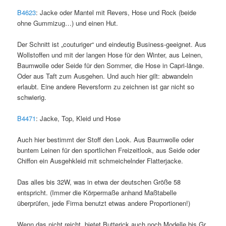
B4623
: Jacke oder Mantel mit Revers, Hose und Rock (beide
ohne Gummizug…) und einen Hut.
Der Schnitt ist „couturiger“ und eindeutig Business-geeignet. Aus
Wollstoffen und mit der langen Hose für den Winter, aus Leinen,
Baumwolle oder Seide für den Sommer, die Hose in Capri-länge.
Oder aus Taft zum Ausgehen. Und auch hier gilt: abwandeln
erlaubt. Eine andere Reversform zu zeichnen ist gar nicht so
schwierig.
B4471
: Jacke, Top, Kleid und Hose
Auch hier bestimmt der Stoff den Look. Aus Baumwolle oder
buntem Leinen für den sportlichen Freizeitlook, aus Seide oder
Chiffon ein Ausgehkleid mit schmeichelnder Flatterjacke.
Das alles bis 32W, was in etwa der deutschen Größe 58
entspricht. (Immer die Körpermaße anhand Maßtabelle
überprüfen, jede Firma benutzt etwas andere Proportionen!)
Wenn das nicht reicht, bietet Butterick auch noch Modelle bis Gr.