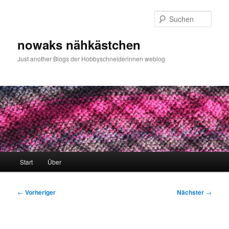
Zum
primären
Such
Inhalt
springen
nowaks nähkästchen
Just another Blogs der Hobbyschneiderinnen weblog
Hauptmenü
Start
Über
Beitragsnavigation
←
Vorheriger
Nächster
→