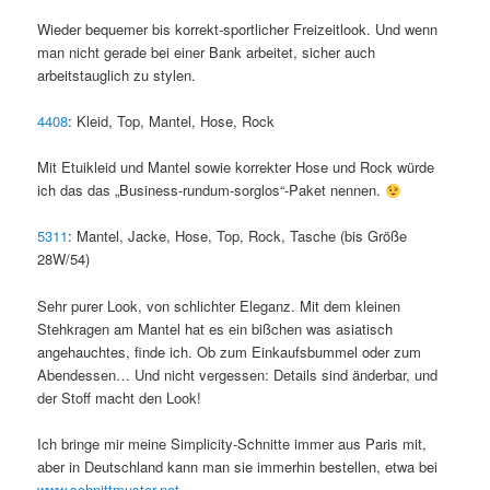
Wieder bequemer bis korrekt-sportlicher Freizeitlook. Und wenn
man nicht gerade bei einer Bank arbeitet, sicher auch
arbeitstauglich zu stylen.
4408
: Kleid, Top, Mantel, Hose, Rock
Mit Etuikleid und Mantel sowie korrekter Hose und Rock würde
ich das das „Business-rundum-sorglos“-Paket nennen.
5311
: Mantel, Jacke, Hose, Top, Rock, Tasche (bis Größe
28W/54)
Sehr purer Look, von schlichter Eleganz. Mit dem kleinen
Stehkragen am Mantel hat es ein bißchen was asiatisch
angehauchtes, finde ich. Ob zum Einkaufsbummel oder zum
Abendessen… Und nicht vergessen: Details sind änderbar, und
der Stoff macht den Look!
Ich bringe mir meine Simplicity-Schnitte immer aus Paris mit,
aber in Deutschland kann man sie immerhin bestellen, etwa bei
www.schnittmuster.net