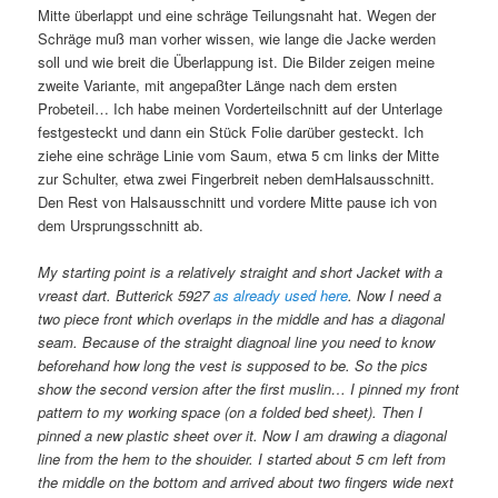
Mitte überlappt und eine schräge Teilungsnaht hat. Wegen der
Schräge muß man vorher wissen, wie lange die Jacke werden
soll und wie breit die Überlappung ist. Die Bilder zeigen meine
zweite Variante, mit angepaßter Länge nach dem ersten
Probeteil… Ich habe meinen Vorderteilschnitt auf der Unterlage
festgesteckt und dann ein Stück Folie darüber gesteckt. Ich
ziehe eine schräge Linie vom Saum, etwa 5 cm links der Mitte
zur Schulter, etwa zwei Fingerbreit neben demHalsausschnitt.
Den Rest von Halsausschnitt und vordere Mitte pause ich von
dem Ursprungsschnitt ab.
My starting point is a relatively straight and short Jacket with a
vreast dart. Butterick 5927
as already used here
. Now I need a
two piece front which overlaps in the middle and has a diagonal
seam. Because of the straight diagnoal line you need to know
beforehand how long the vest is supposed to be. So the pics
show the second version after the first muslin… I pinned my front
pattern to my working space (on a folded bed sheet). Then I
pinned a new plastic sheet over it. Now I am drawing a diagonal
line from the hem to the shouider. I started about 5 cm left from
the middle on the bottom and arrived about two fingers wide next