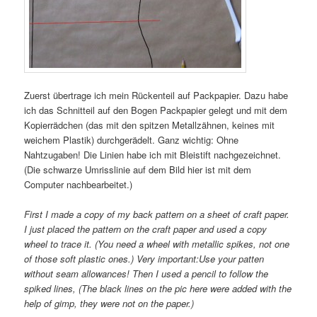
Zuerst übertrage ich mein Rückenteil auf Packpapier. Dazu habe
ich das Schnitteil auf den Bogen Packpapier gelegt und mit dem
Kopierrädchen (das mit den spitzen Metallzähnen, keines mit
weichem Plastik) durchgerädelt. Ganz wichtig: Ohne
Nahtzugaben! Die Linien habe ich mit Bleistift nachgezeichnet.
(Die schwarze Umrisslinie auf dem Bild hier ist mit dem
Computer nachbearbeitet.)
First I made a copy of my back pattern on a sheet of craft paper.
I just placed the pattern on the craft paper and used a copy
wheel to trace it. (You need a wheel with metallic spikes, not one
of those soft plastic ones.) Very important:Use your patten
without seam allowances! Then I used a pencil to follow the
spiked lines, (The black lines on the pic here were added with the
help of gimp, they were not on the paper.)