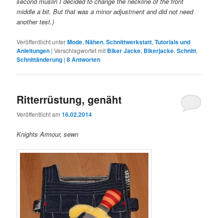
second muslin I decided to change the neckline of the front
middle a bit. But that was a minor adjustment and did not need
another test.)
Veröffentlicht unter
Mode
,
Nähen
,
Schnittwerkstatt
,
Tutorials und
Anleitungen
|
Verschlagwortet mit
Biker Jacke
,
Bikerjacke
,
Schnitt
,
Schnittänderung
|
8
Antworten
Ritterrüstung, genäht
Veröffentlicht am
16.02.2014
Knights Armour, sewn