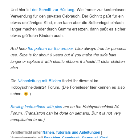
Und hier ist
der Schnitt zur Rüstung
. Wie immer zur kostenlosen
Verwendung für den privaten Gebrauch. Der Schnitt paßt für ein
etwas dreijähriges Kind, man kann aber die Seitenriegel einfach
länger machen oder durch Gummi ersetzen, dann paßt es sicher
etwas größeren Kindern auch.
And here
the pattern for the armour
. Like always free for personal
use. Size is for about 3 years but if you make the side bars
longer or replace it with elastic ribbons it should fit older children
also.
Die
Nähanleitung mit Bildern
findet ihr diesmal im
Hobbyschneiderin24 Forum. (Die Forenleser hier kennen es also
schon.
)
Sewing instructions with pics
are on the Hobbyschneiderin24
Forum. (Translation can be done on demand. But it is not very
complicated to do.)
Veröffentlicht unter
Nähen
,
Tutorials und Anleitungen
|
Verschlagwortet mit
Fasching
,
Geschenk
,
Karneval
,
Kind
,