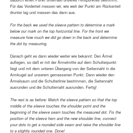
Für das Vorderteil messen wir, wie weit der Punkt am Rückenteil
drunter lag und messen das dann aus.
For the back we used the sleeve pattern to determine a mark
below our mark on the top horizontal line. For the front we
measure how much we did go down in the back and determine
the dot by measuring.
Danach geht es dann wieder weiter wie bekannt: Den Ärmel
auflegen, so daß er mit der Ärmelmitte auf dem Schulterpunkt
liegt und mit dem unteren Übergang von der Seitennaht in die
Armkugel auf unserem gemessenen Punkt. Dann wieder den
Ärmelsaum und die Schulterlinie bestimmen, die Seitennaht
ausrunden und die Schulternaht ausrunden. Fertig!
The rest is as before: Match the sleeve pattern so that the top
middle of the sleeve touches the shoulder point and the
beginning of the sleeve seam touches the measured dot. Fix the
position of the sleeve hem and the new shoulder line, connect
your dots to get a rounded side seam and raise the shoulder line
to a slightly rounded one. Done!