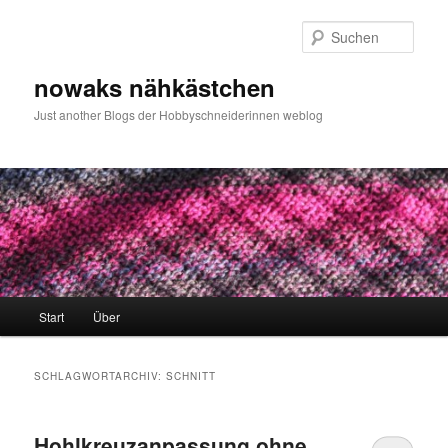
Zum
Zum
primären
sekundären
Such
Inhalt
Inhalt
springen
springen
nowaks nähkästchen
Just another Blogs der Hobbyschneiderinnen weblog
Hauptmenü
Start
Über
SCHLAGWORTARCHIV:
SCHNITT
Hohlkreuzanpassung ohne