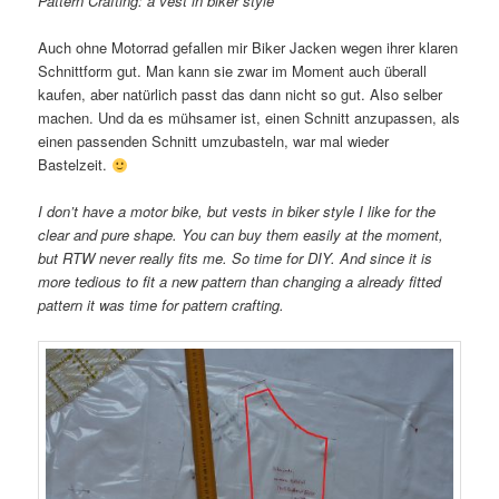
Pattern Crafting: a vest in biker style
Auch ohne Motorrad gefallen mir Biker Jacken wegen ihrer klaren
Schnittform gut. Man kann sie zwar im Moment auch überall
kaufen, aber natürlich passt das dann nicht so gut. Also selber
machen. Und da es mühsamer ist, einen Schnitt anzupassen, als
einen passenden Schnitt umzubasteln, war mal wieder
Bastelzeit.
I don’t have a motor bike, but vests in biker style I like for the
clear and pure shape. You can buy them easily at the moment,
but RTW never really fits me. So time for DIY. And since it is
more tedious to fit a new pattern than changing a already fitted
pattern it was time for pattern crafting.