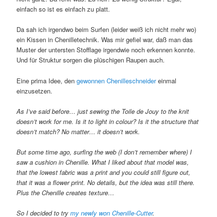
einfach so ist es einfach zu platt.
Da sah ich irgendwo beim Surfen (leider weiß ich nicht mehr wo)
ein Kissen in Chenilletechnik. Was mir gefiel war, daß man das
Muster der untersten Stofflage irgendwie noch erkennen konnte.
Und für Struktur sorgen die plüschigen Raupen auch.
Eine prima Idee, den
gewonnen Chenilleschneider
einmal
einzusetzen.
As I’ve said before… just sewing the Toile de Jouy to the knit
doesn’t work for me. Is it to light in colour? Is it the structure that
doesn’t match? No matter… it doesn’t work.
But some time ago, surfing the web (I don’t remember where) I
saw a cushion in Chenille. What I liked about that model was,
that the lowest fabric was a print and you could still figure out,
that it was a flower print. No details, but the idea was still there.
Plus the Chenille creates texture…
So I decided to try
my newly won Chenille-Cutter
.