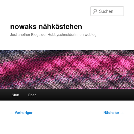
Zum
primären
Such
Inhalt
springen
nowaks nähkästchen
Just another Blogs der Hobbyschneiderinnen weblog
Hauptmenü
Start
Über
Beitragsnavigation
←
Vorheriger
Nächster
→