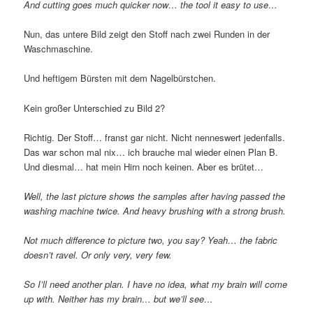
And cutting goes much quicker now… the tool it easy to use…
Nun, das untere Bild zeigt den Stoff nach zwei Runden in der
Waschmaschine.
Und heftigem Bürsten mit dem Nagelbürstchen.
Kein großer Unterschied zu Bild 2?
Richtig. Der Stoff… franst gar nicht. Nicht nenneswert jedenfalls.
Das war schon mal nix… ich brauche mal wieder einen Plan B.
Und diesmal… hat mein Hirn noch keinen. Aber es brütet…
Well, the last picture shows the samples after having passed the
washing machine twice. And heavy brushing with a strong brush.
Not much difference to picture two, you say? Yeah… the fabric
doesn’t ravel. Or only very, very few.
So I’ll need another plan. I have no idea, what my brain will come
up with. Neither has my brain… but we’ll see…