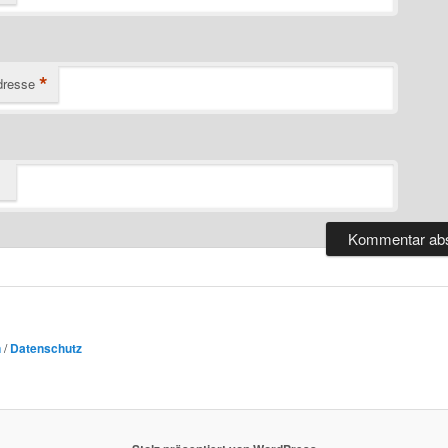
*
dresse
n
/
Datenschutz