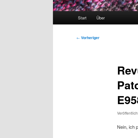
Hauptmenü
Start
Über
Beitragsnavigation
←
Vorheriger
Rev
Pat
E95
Veröffentlic
Nein, ich 