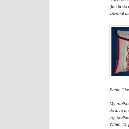
(Ich finde
Obwohl das
Santa Clau
My mothers
do love cr
my brother 
When it’s g