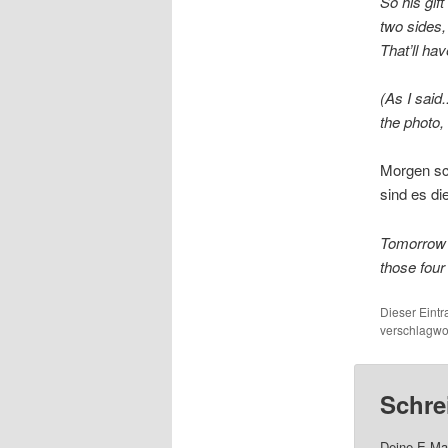
So his gif
two sides,
That’ll hav
(As I said.
the photo, 
Morgen sch
sind es di
Tomorrow I
those four 
Dieser Eint
verschlagwor
Schre
Deine E-Mai