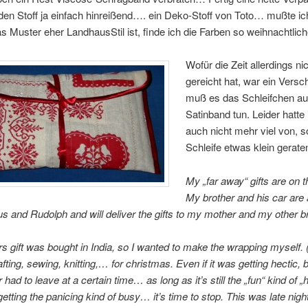
 den Stoff ja einfach hinreißend…. ein Deko-Stoff von Toto… mußte ic
 Muster eher LandhausStil ist, finde ich die Farben so weihnachtlich
Wofür die Zeit allerdings n
gereicht hat, war ein Versc
muß es das Schleifchen a
Satinband tun. Leider hatte
auch nicht mehr viel von, so
Schleife etwas klein gerat
My „far away“ gifts are on t
My brother and his car are 
s and Rudolph and will deliver the gifts to my mother and my other br
 gift was bought in India, so I wanted to make the wrapping myself. (
afting, sewing, knitting,… for christmas. Even if it was getting hectic,
had to leave at a certain time… as long as it’s still the „fun“ kind of „h
etting the panicing kind of busy… it’s time to stop. This was late night,