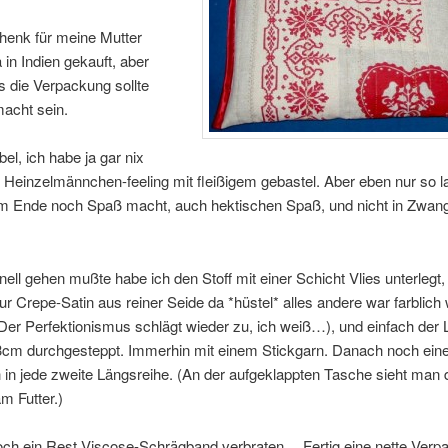
enk für meine Mutter
a in Indien gekauft, aber
 die Verpackung sollte
acht sein.
bel, ich habe ja gar nix
Heinzelmännchen-feeling mit fleißigem gebastel. Aber eben nur so l
m Ende noch Spaß macht, auch hektischen Spaß, und nicht in Zwang
ell gehen mußte habe ich den Stoff mit einer Schicht Vlies unterlegt, 
nur Crepe-Satin aus reiner Seide da *hüstel* alles andere war farblich
er Perfektionismus schlägt wieder zu, ich weiß…), und einfach der
 3cm durchgesteppt. Immerhin mit einem Stickgarn. Danach noch ein
 in jede zweite Längsreihe. (An der aufgeklappten Tasche sieht man 
m Futter.)
ch ein Rest Viscose-Schrägband verbraten… Fertig eine nette Verp