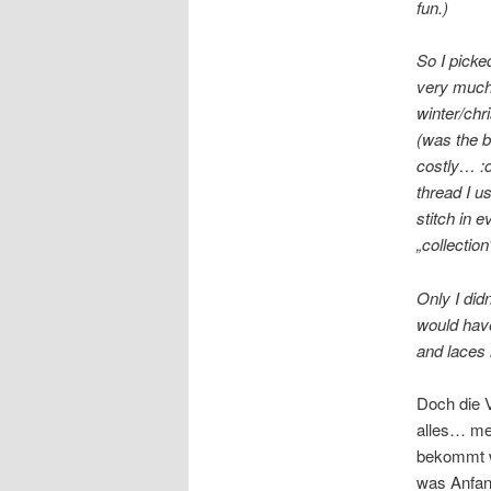
fun.)
So I picke
very much,
winter/chr
(was the b
costly… :o
thread I us
stitch in e
„collection
Only I did
would have
and laces 
Doch die 
alles… me
bekommt w
was Anfan