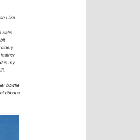
h I like
e satin
bit
roidery
 feather
nd in my
ft.
ger bowtie
of ribbons