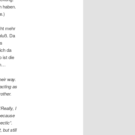
h haben.
e.)
icht mehr
hluß. Da
us
 ich da
 ist die
en…
heir way.
acting as
other.
Really, I
 because
ectic“.
 but still