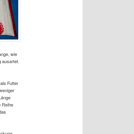
ange, wie
 ausartet.
als Futter
 weniger
 Länge
e Reihe
das
ackung.