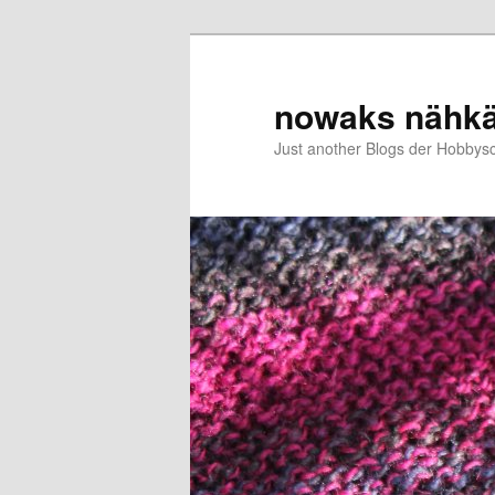
Zum
primären
Inhalt
nowaks nähk
springen
Just another Blogs der Hobbys