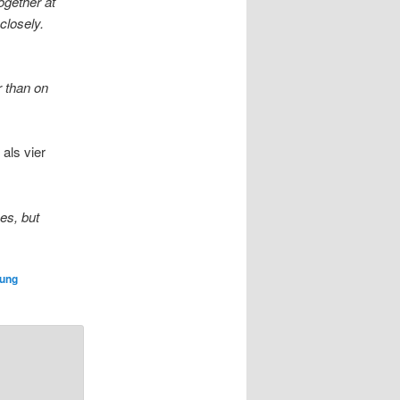
ogether at
closely.
r than on
als vier
nes, but
ung