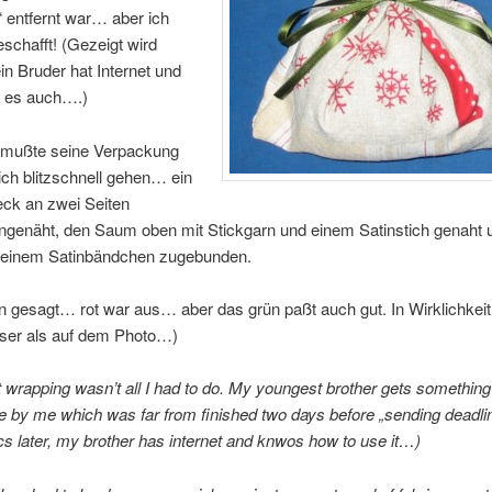
g“ entfernt war… aber ich
schafft! (Gezeigt wird
in Bruder hat Internet und
 es auch….)
s mußte seine Verpackung
ich blitzschnell gehen… ein
eck an zwei Seiten
enäht, den Saum oben mit Stickgarn und einem Satinstich genaht 
 einem Satinbändchen zugebunden.
 gesagt… rot war aus… aber das grün paßt auch gut. In Wirklichkei
ser als auf dem Photo…)
ft wrapping wasn’t all I had to do. My youngest brother gets something
by me which was far from finished two days before „sending deadli
(Pics later, my brother has internet and knwos how to use it…)