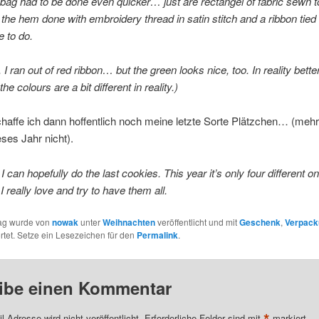
t bag had to be done even quicker… just are rectangel of fabric sewn t
 the hem done with embroidery thread in satin stitch and a ribbon tied 
e to do.
. I ran out of red ribbon… but the green looks nice, too. In reality bette
the colours are a bit different in reality.)
affe ich dann hoffentlich noch meine letzte Sorte Plätzchen… (mehr 
eses Jahr nicht).
 can hopefully do the last cookies. This year it’s only four different o
I really love and try to have them all.
rag wurde von
nowak
unter
Weihnachten
veröffentlicht und mit
Geschenk
,
Verpack
tet. Setze ein Lesezeichen für den
Permalink
.
ibe einen Kommentar
*
l-Adresse wird nicht veröffentlicht.
Erforderliche Felder sind mit
markiert