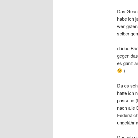
Das Gesch
habe ich j
wenigstens
selber gem
(Liebe Bär
gegen das 
es ganz a
)
Da es schn
hatte ich 
passend (D
nach alle
Federstich
ungefähr a
Danach no