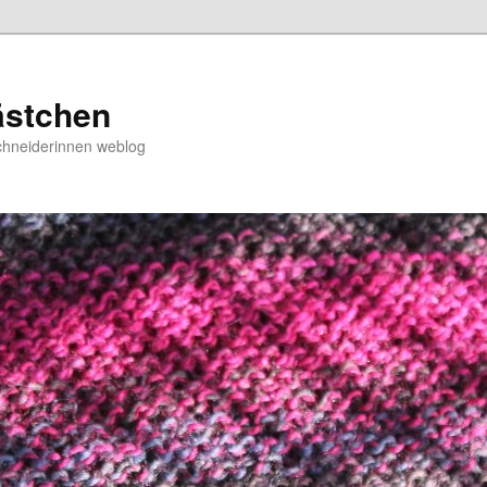
ästchen
chneiderinnen weblog