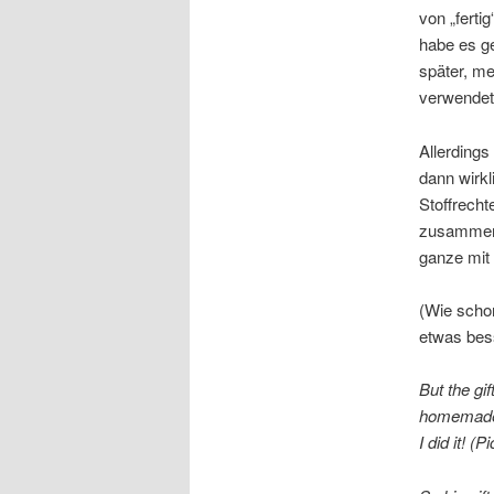
von „ferti
habe es ge
später, me
verwendet
Allerding
dann wirkl
Stoffrecht
zusammeng
ganze mit
(Wie schon
etwas bes
But the gi
homemade 
I did it! 