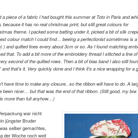
d a piece of a fabric I had bought this summer at Toto in Paris and whic
 because it has no real christmas print, but still great colours for
istmas theme. I packed some batting under it, picked a bit of silk crep
est colour match I could find… beeing a perfectionist sometimes is a 
) ) and quilted lines every about 3cm or so. As I found matching emb
ed that. To add a bit more of the embroidery thread I stitched a line of
very second of the quilted rows. Then a bit of bias band I also still fou
“ and that’s it. Very quickly done and I think it’s a nice wrapping for a gi
n’t have time to make any closure.. so the ribbon will have to do. A lar
 been nicer… but that was the end of that ribbon. (Still good, my box 
is more than full anyhow…)
Verpackung war nicht
in jüngster Bruder
as selber gemachtes,
g der Woche noch weit