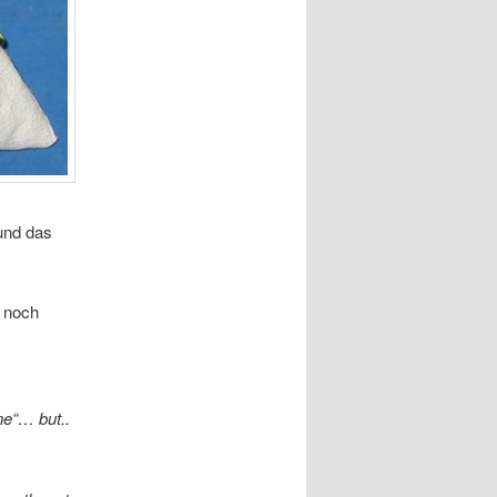
und das
t noch
ne“… but..