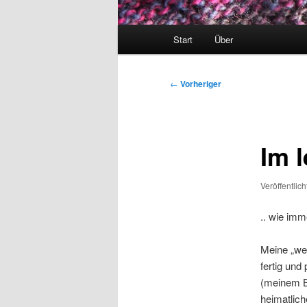
Hauptmenü
Start
Über
Beitragsnavigation
←
Vorheriger
Im 
Veröffentlic
.. wie imme
Meine „we
fertig und
(meinem B
heimatlich