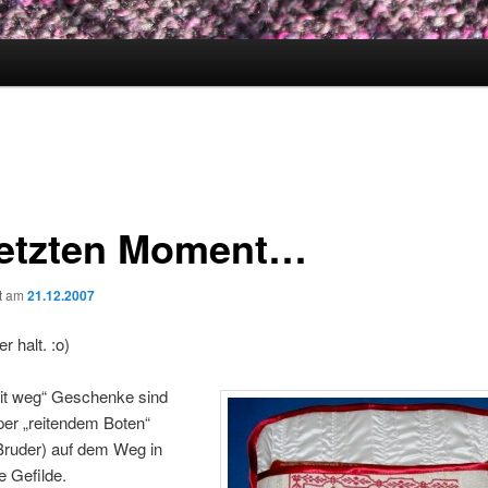
letzten Moment…
ht am
21.12.2007
r halt. :o)
it weg“ Geschenke sind
 per „reitendem Boten“
ruder) auf dem Weg in
e Gefilde.