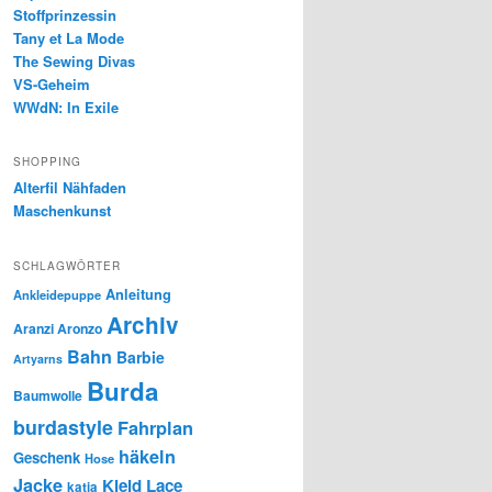
Stoffprinzessin
Tany et La Mode
The Sewing Divas
VS-Geheim
WWdN: In Exile
SHOPPING
Alterfil Nähfaden
Maschenkunst
SCHLAGWÖRTER
Anleitung
Ankleidepuppe
Archiv
Aranzi Aronzo
Bahn
Barbie
Artyarns
Burda
Baumwolle
burdastyle
Fahrplan
häkeln
Geschenk
Hose
Jacke
Kleid
Lace
katia