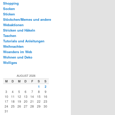
Shopping
Socken
Sticken
Stöckchen/Memes und andere
Webaktionen
Stricken und Häkeln
Taschen
Tutorials und Anleitungen
Weihnachten
Woanders im Web
Wohnen und Deko
Wolliges
AUGUST 2026
M
D
M
D
F
S
S
1
2
3
4
5
6
7
8
9
10
11
12
13
14
15
16
17
18
19
20
21
22
23
24
25
26
27
28
29
30
31