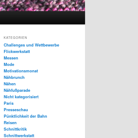
KATEGORIEN
Challenges und Wettbewerbe
Flickwerkstatt
Messen
Mode
Motivationsmonat
Nähbrunch
Nähen
Nähfußparade
Nicht kategorisiert
Paris
Presseschau
Pünktlichkeit der Bahn
Reisen
Schnittkritik
Schnittwerkstatt