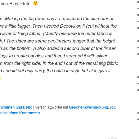
hne Plastiktüte.
s. Making the bag was easy. I measured the diameter of
e a little bigger. Then I ironed Decovil on it (cut without the
yer of lining fabric. (Mostly because the outer fabric is
gh.) The sides are some centimeters longer that the height
h as the bottom. (I also added a second layer of the firmer
nings to create handles and then I seamed it with silver
h from the right side. In the end I cut of the remaining fabric
could not only carry the bottle in style but also give it
,
Wohnen und Deko
|
Verschlagwortet mit
Geschenkverpackung
,
rot
,
eibe einen Kommentar