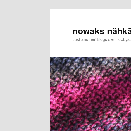
Zum
Zum
primären
sekundären
Inhalt
Inhalt
nowaks nähk
springen
springen
Just another Blogs der Hobbys