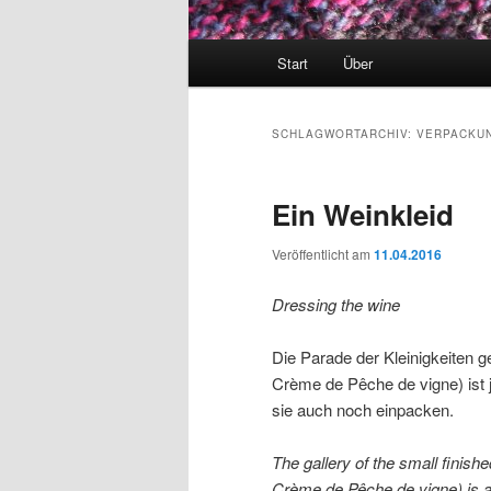
Hauptmenü
Start
Über
SCHLAGWORTARCHIV:
VERPACKU
Ein Weinkleid
Veröffentlicht am
11.04.2016
Dressing the wine
Die Parade der Kleinigkeiten g
Crème de Pêche de vigne) ist
sie auch noch einpacken.
The gallery of the small finish
Crème de Pêche de vigne) is alw