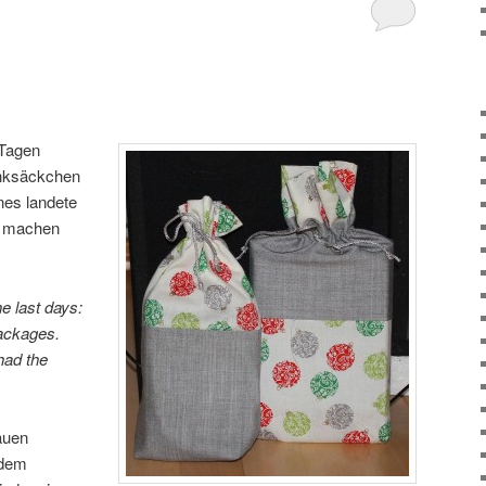
 Tagen
nksäckchen
nes landete
ld machen
e last days:
packages.
had the
auen
 dem