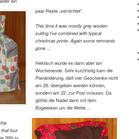
ieder ein
paar Reste „vernichtet“.
This time it was mostly grey woolen
suiting I’ve combined with typical
christmas prints. Again some remnants
gone….
Hektisch wurde es dann aber am
Wochenende. Sehr kurzfristig kam die
Planänderung, daß vier Geschenke nicht
am 26. übergeben werden können,
sondern am 22. zur Post müssen. Da
glühte die Nadel dann mit dem
Bügeleisen um die Wette…
 the
that four
he 26th to