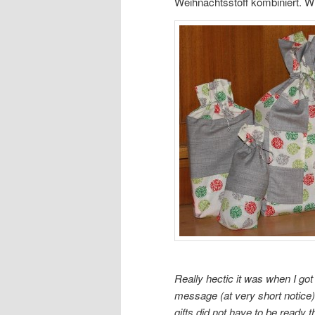
Weihnachtsstoff kombiniert. W
Really hectic it was when I got
message (at very short notice) 
gifts did not have to be ready t