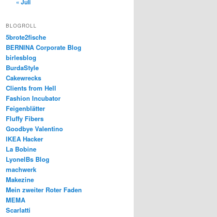
« Juli
BLOGROLL
5brote2fische
BERNINA Corporate Blog
birlesblog
BurdaStyle
Cakewrecks
Clients from Hell
Fashion Incubator
Feigenblätter
Fluffy Fibers
Goodbye Valentino
IKEA Hacker
La Bobine
LyonelBs Blog
machwerk
Makezine
Mein zweiter Roter Faden
MEMA
Scarlatti