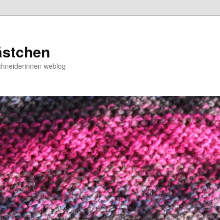
ästchen
chneiderinnen weblog