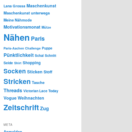
Maschenkunst
Lana Grossa
Maschenkunst unterwegs
Meine Nähmode
Motivationsmonat
Mütze
Nähen
Paris
Puppe
Paris-Aachen Challenge
Pünktlichkeit
Schal
Schnitt
Shopping
Seide
Shirt
Socken
Sticken
Stoff
Stricken
Tasche
Threads
Victorian Lace Today
Vogue
Weihnachten
Zeitschrift
Zug
META
Anmelden