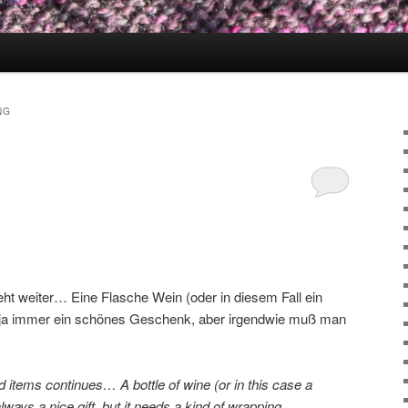
NG
eht weiter… Eine Flasche Wein (oder in diesem Fall ein
 ja immer ein schönes Geschenk, aber irgendwie muß man
ed items continues… A bottle of wine (or in this case a
ays a nice gift, but it needs a kind of wrapping.