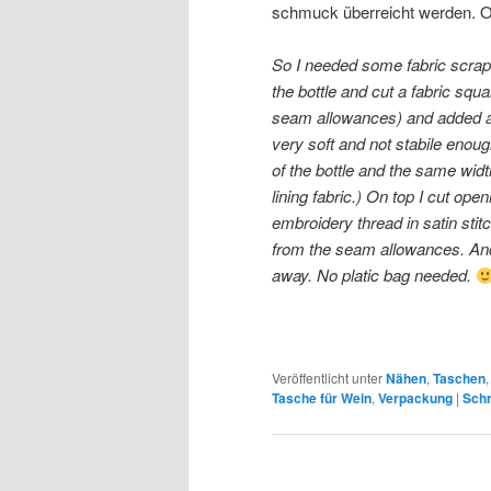
schmuck überreicht werden. O
So I needed some fabric scrap
the bottle and cut a fabric squar
seam allowances) and added a la
very soft and not stabile enou
of the bottle and the same widt
lining fabric.) On top I cut ope
embroidery thread in satin stitc
from the seam allowances. And I 
away. No platic bag needed.
Veröffentlicht unter
Nähen
,
Taschen
Tasche für Wein
,
Verpackung
|
Schr