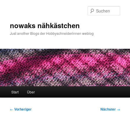
Zum
primären
Such
Inhalt
springen
nowaks nähkästchen
Just another Blogs der Hobbyschneiderinnen weblog
Hauptmenü
Start
Über
Beitragsnavigation
←
Vorheriger
Nächster
→