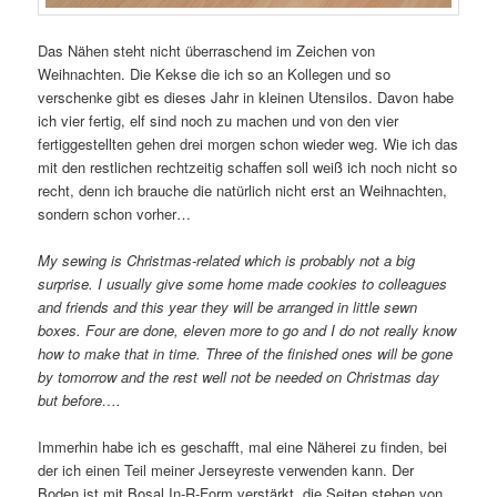
Das Nähen steht nicht überraschend im Zeichen von
Weihnachten. Die Kekse die ich so an Kollegen und so
verschenke gibt es dieses Jahr in kleinen Utensilos. Davon habe
ich vier fertig, elf sind noch zu machen und von den vier
fertiggestellten gehen drei morgen schon wieder weg. Wie ich das
mit den restlichen rechtzeitig schaffen soll weiß ich noch nicht so
recht, denn ich brauche die natürlich nicht erst an Weihnachten,
sondern schon vorher…
My sewing is Christmas-related which is probably not a big
surprise. I usually give some home made cookies to colleagues
and friends and this year they will be arranged in little sewn
boxes. Four are done, eleven more to go and I do not really know
how to make that in time. Three of the finished ones will be gone
by tomorrow and the rest well not be needed on Christmas day
but before….
Immerhin habe ich es geschafft, mal eine Näherei zu finden, bei
der ich einen Teil meiner Jerseyreste verwenden kann. Der
Boden ist mit Bosal In-R-Form verstärkt, die Seiten stehen von