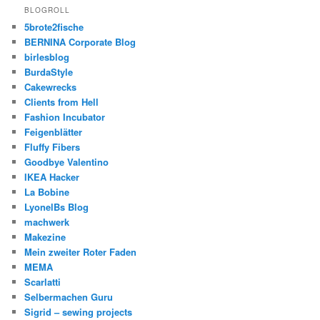
BLOGROLL
5brote2fische
BERNINA Corporate Blog
birlesblog
BurdaStyle
Cakewrecks
Clients from Hell
Fashion Incubator
Feigenblätter
Fluffy Fibers
Goodbye Valentino
IKEA Hacker
La Bobine
LyonelBs Blog
machwerk
Makezine
Mein zweiter Roter Faden
MEMA
Scarlatti
Selbermachen Guru
Sigrid – sewing projects