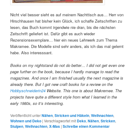
Nicht viel besser sieht es auf meinem Nachttisch aus… Herr von
Hirschhausen hat bisher kein Glück, ich schaffe Zeitschriften zu
lesen, das Buch kommt irgendwie nie dran, bis die nächsten
Zeitschrift geliefert ist. Dafür gibt es auch wieder
Rezensionsexemplare… hier ein neues Lehrwerk zum Thema
Makramee. Die Modelle sind sehr anders, als ich das mal gelernt
habe. Also interesssant.
Books on my nightstand do not do better… I did not get even one
page further on the book, because I hardly manage to read the
magazines. And once I am finished usually the next magazine is
already there. But I got new craft books for a review on the
Hobbyschneiderin24
Website. This one is about Makremee. The
projects have quite a different style from what I learned in the
early 1980s, so it’s interesting.
Veröffentlicht unter
Nähen
,
Stricken und Häkeln
,
Weihnachten
,
Wohnen und Deko
|
Verschlagwortet mit
Deko
,
Nähen
,
Stricken
,
Stulpen
,
Weihnachten
,
X-Mas
|
Schreibe einen Kommentar