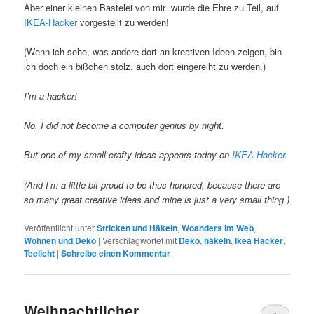
Aber einer kleinen Bastelei von mir wurde die Ehre zu Teil, auf
IKEA-Hacker
vorgestellt zu werden!
(Wenn ich sehe, was andere dort an kreativen Ideen zeigen, bin
ich doch ein bißchen stolz, auch dort eingereiht zu werden.)
I’m a hacker!
No, I did not become a computer genius by night.
But one of my small crafty ideas appears today on
IKEA-Hacker
.
(And I’m a little bit proud to be thus honored, because there are
so many great creative ideas and mine is just a very small thing.)
Veröffentlicht unter
Stricken und Häkeln
,
Woanders im Web
,
Wohnen und Deko
|
Verschlagwortet mit
Deko
,
häkeln
,
Ikea Hacker
,
Teelicht
|
Schreibe einen Kommentar
Weihnachtlicher