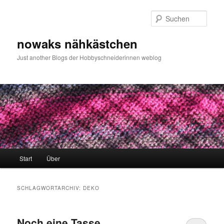
Zum
Zum
primären
sekundären
Such
Inhalt
Inhalt
springen
springen
nowaks nähkästchen
Just another Blogs der Hobbyschneiderinnen weblog
Hauptmenü
Start
Über
SCHLAGWORTARCHIV:
DEKO
Noch eine Tasse…