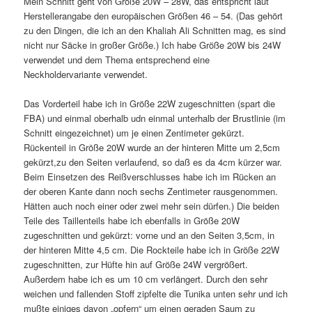
Mein Schnitt geht von Größe 20W – 28W, das entspricht laut
Herstellerangabe den europäischen Größen 46 – 54. (Das gehört
zu den Dingen, die ich an den Khaliah Ali Schnitten mag, es sind
nicht nur Säcke in großer Größe.) Ich habe Größe 20W bis 24W
verwendet und dem Thema entsprechend eine
Neckholdervariante verwendet.
Das Vorderteil habe ich in Größe 22W zugeschnitten (spart die
FBA) und einmal oberhalb udn einmal unterhalb der Brustlinie (im
Schnitt eingezeichnet) um je einen Zentimeter gekürzt.
Rückenteil in Größe 20W wurde an der hinteren Mitte um 2,5cm
gekürzt,zu den Seiten verlaufend, so daß es da 4cm kürzer war.
Beim Einsetzen des Reißverschlusses habe ich im Rücken an
der oberen Kante dann noch sechs Zentimeter rausgenommen.
Hätten auch noch einer oder zwei mehr sein dürfen.) Die beiden
Teile des Taillenteils habe ich ebenfalls in Größe 20W
zugeschnitten und gekürzt: vorne und an den Seiten 3,5cm, in
der hinteren Mitte 4,5 cm. Die Rockteile habe ich in Größe 22W
zugeschnitten, zur Hüfte hin auf Größe 24W vergrößert.
Außerdem habe ich es um 10 cm verlängert. Durch den sehr
weichen und fallenden Stoff zipfelte die Tunika unten sehr und ich
mußte einiges davon „opfern“ um einen geraden Saum zu