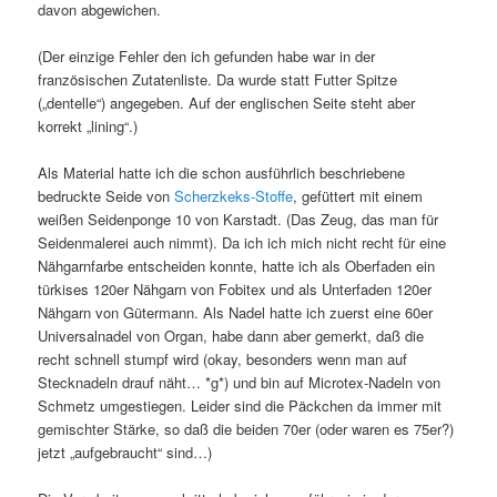
davon abgewichen.
(Der einzige Fehler den ich gefunden habe war in der
französischen Zutatenliste. Da wurde statt Futter Spitze
(„dentelle“) angegeben. Auf der englischen Seite steht aber
korrekt „lining“.)
Als Material hatte ich die schon ausführlich beschriebene
bedruckte Seide von
Scherzkeks-Stoffe
, gefüttert mit einem
weißen Seidenponge 10 von Karstadt. (Das Zeug, das man für
Seidenmalerei auch nimmt). Da ich ich mich nicht recht für eine
Nähgarnfarbe entscheiden konnte, hatte ich als Oberfaden ein
türkises 120er Nähgarn von Fobitex und als Unterfaden 120er
Nähgarn von Gütermann. Als Nadel hatte ich zuerst eine 60er
Universalnadel von Organ, habe dann aber gemerkt, daß die
recht schnell stumpf wird (okay, besonders wenn man auf
Stecknadeln drauf näht… *g*) und bin auf Microtex-Nadeln von
Schmetz umgestiegen. Leider sind die Päckchen da immer mit
gemischter Stärke, so daß die beiden 70er (oder waren es 75er?)
jetzt „aufgebraucht“ sind…)