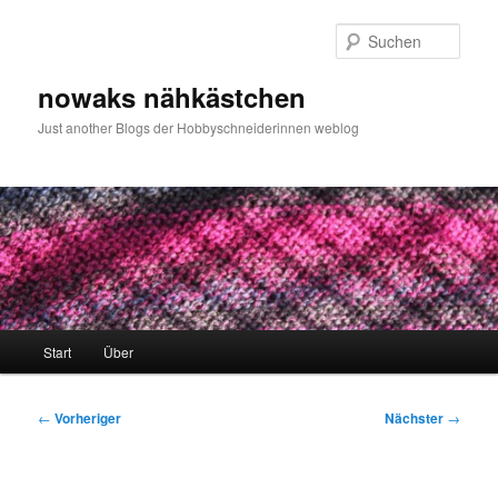
Zum
primären
Such
Inhalt
springen
nowaks nähkästchen
Just another Blogs der Hobbyschneiderinnen weblog
Hauptmenü
Start
Über
Beitragsnavigation
←
Vorheriger
Nächster
→