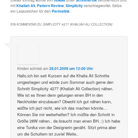
nowak
Schnittkritik
mit
Khaliah Ali
,
Pattern Review
,
Simplicity
verschlagwortet. Setze
ein Lesezeichen für den
Permalink
.
EIN KOMMENTAR ZU „
SIMPLICITY 4277 (KHALIAH ALI COLLECTION)
“
Kirsten
schrieb
am
28.01.2009 um 12:00 Uhr
:
Hallo,ich bin seit Kurzem auf die Khalia Ali Schnitte
umgestiegen und würde zum Sommer auch gerne den
Schnitt Simplicity 4277 (Khaliah Ali Collection) nähen.
Wie ist es Ihnen denn gelungen einen BH in den
Neckholder einzubauen? Obwohl ich gut nähen kann,
wüßte ich jezt nicht, wie ich das machen könnte…
Können Sie mir weiterhelfen? Ich müßte den Schnitt in
Größe 28W nähen.. da braucht man einen BH..:) Ich habe
eine Tunika von der Designerin genäht. Sitzt prima aber
um die Schultern ist zuviel Weite..