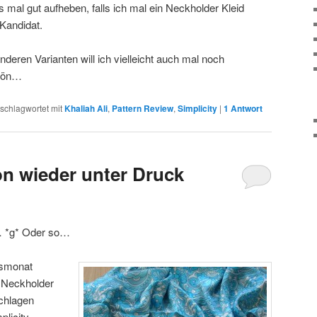
s mal gut aufheben, falls ich mal ein Neckholder Kleid
Kandidat.
nderen Varianten will ich vielleicht auch mal noch
chön…
schlagwortet mit
Khaliah Ali
,
Pattern Review
,
Simplicity
|
1
Antwort
on wieder unter Druck
… *g* Oder so…
onsmonat
, Neckholder
chlagen
plicity