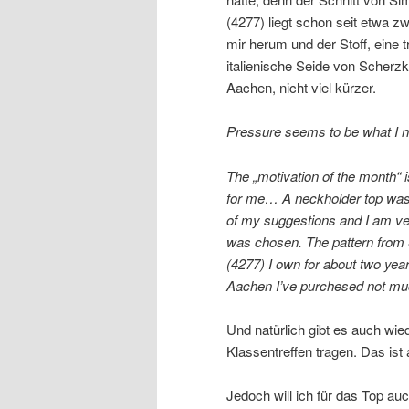
(4277) liegt schon seit etwa z
mir herum und der Stoff, eine 
italienische Seide von Scherzk
Aachen, nicht viel kürzer.
Pressure seems to be what I
The „motivation of the month“ 
for me… A neckholder top was
of my suggestions and I am ve
was chosen. The pattern from 
(4277) I own for about two years
Aachen I’ve purchesed not much
Und natürlich gibt es auch wie
Klassentreffen tragen. Das ist 
Jedoch will ich für das Top au