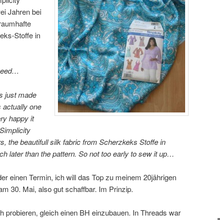
wei Jahren bei
traumhafte
eks-Stoffe in
 need…
is just made
 actually one
ry happy it
Simplicity
, the beautifull silk fabric from Scherzkeks Stoffe in
 later than the pattern. So not too early to sew it up…
der einen Termin, ich will das Top zu meinem 20jährigen
am 30. Mai, also gut schaffbar. Im Prinzip.
ch probieren, gleich einen BH einzubauen. In Threads war