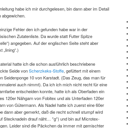
nleitung habe ich mir durchgelesen, bin dann aber im Detail
n abgewichen.
einzige Fehler den ich gefunden habe war in der
ösischen Zutatenliste. Da wurde statt Futter Spitze
telle“) angegeben. Auf der englischen Seite steht aber
t „lining“.)
aterial hatte ich die schon ausführlich beschriebene
ckte Seide von
Scherzkeks-Stoffe
, gefüttert mit einem
n Seidenponge 10 von Karstadt. (Das Zeug, das man für
nmalerei auch nimmt). Da ich ich mich nicht recht für eine
rnfarbe entscheiden konnte, hatte ich als Oberfaden ein
ses 120er Nähgarn von Fobitex und als Unterfaden 120er
rn von Gütermann. Als Nadel hatte ich zuerst eine 60er
e dann aber gemerkt, daß die recht schnell stumpf wird
 Stecknadeln drauf näht… *g*) und bin auf Microtex-
en. Leider sind die Päckchen da immer mit gemischter