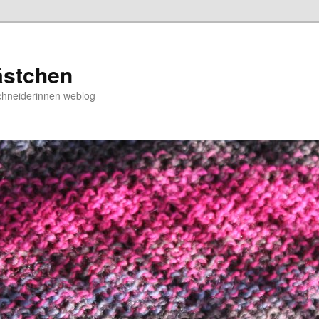
ästchen
chneiderinnen weblog