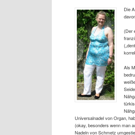
Die A
davo
(Der 
franz
(„den
korrek
Als M
bedru
weiße
Seide
Nähga
türki
Nähga
Universalnadel von Organ, hab
(okay, besonders wenn man auf
Nadeln von Schmetz umgestieg