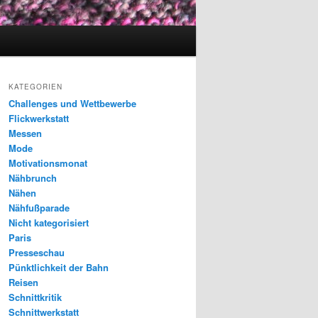
KATEGORIEN
Challenges und Wettbewerbe
Flickwerkstatt
Messen
Mode
Motivationsmonat
Nähbrunch
Nähen
Nähfußparade
Nicht kategorisiert
Paris
Presseschau
Pünktlichkeit der Bahn
Reisen
Schnittkritik
Schnittwerkstatt