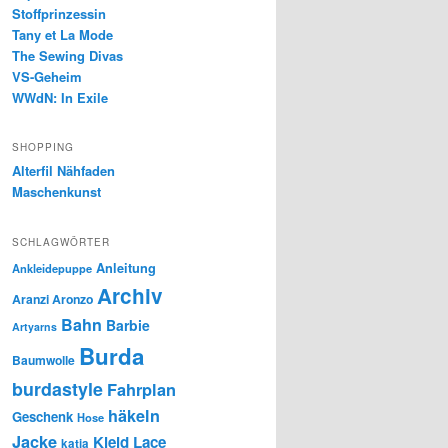
Stoffprinzessin
Tany et La Mode
The Sewing Divas
VS-Geheim
WWdN: In Exile
SHOPPING
Alterfil Nähfaden
Maschenkunst
SCHLAGWÖRTER
Anleitung
Ankleidepuppe
Archiv
Aranzi Aronzo
Bahn
Barbie
Artyarns
Burda
Baumwolle
burdastyle
Fahrplan
häkeln
Geschenk
Hose
Jacke
Kleid
Lace
katia