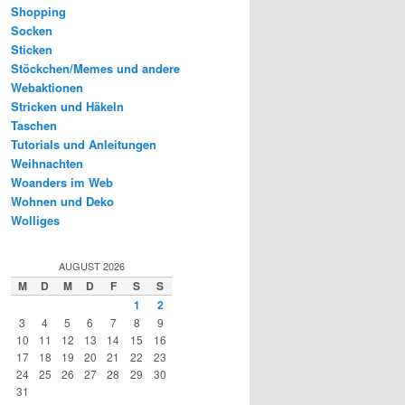
Shopping
Socken
Sticken
Stöckchen/Memes und andere
Webaktionen
Stricken und Häkeln
Taschen
Tutorials und Anleitungen
Weihnachten
Woanders im Web
Wohnen und Deko
Wolliges
AUGUST 2026
M
D
M
D
F
S
S
1
2
3
4
5
6
7
8
9
10
11
12
13
14
15
16
17
18
19
20
21
22
23
24
25
26
27
28
29
30
31