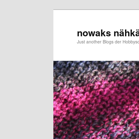
Zum
Zum
primären
sekundären
Inhalt
Inhalt
nowaks nähk
springen
springen
Just another Blogs der Hobbys