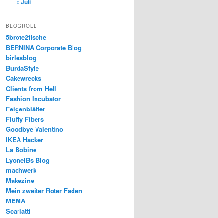
« Juli
BLOGROLL
5brote2fische
BERNINA Corporate Blog
birlesblog
BurdaStyle
Cakewrecks
Clients from Hell
Fashion Incubator
Feigenblätter
Fluffy Fibers
Goodbye Valentino
IKEA Hacker
La Bobine
LyonelBs Blog
machwerk
Makezine
Mein zweiter Roter Faden
MEMA
Scarlatti