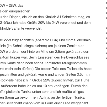
20W – 28W, das
be den europäischen
 den Dingen, die ich an den Khaliah Ali Schnitten mag, es
er Größe.) Ich habe Größe 20W bis 24W verwendet und dem
holdervariante verwendet.
öße 22W zugeschnitten (spart die FBA) und einmal oberhalb
linie (im Schnitt eingezeichnet) um je einen Zentimeter
20W wurde an der hinteren Mitte um 2,5cm gekürzt,zu den
 da 4cm kürzer war. Beim Einsetzen des Reißverschlusses
beren Kante dann noch sechs Zentimeter rausgenommen.
ei mehr sein dürfen.) Die beiden Teile des Taillenteils habe
geschnitten und gekürzt: vorne und an den Seiten 3,5cm, in
 Rockteile habe ich in Größe 22W zugeschnitten, zur Hüfte
. Außerdem habe ich es um 10 cm verlängert. Durch den
ff zipfelte die Tunika unten sehr und ich mußte einiges
den Saum zu bekommen. Ach ja, an der fertigen Tunika
der Seitennaht knapp 2cm in Form einer Falte weggenäht.