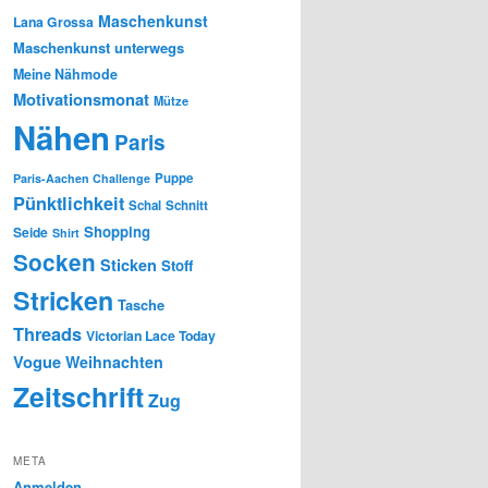
Maschenkunst
Lana Grossa
Maschenkunst unterwegs
Meine Nähmode
Motivationsmonat
Mütze
Nähen
Paris
Puppe
Paris-Aachen Challenge
Pünktlichkeit
Schal
Schnitt
Shopping
Seide
Shirt
Socken
Sticken
Stoff
Stricken
Tasche
Threads
Victorian Lace Today
Vogue
Weihnachten
Zeitschrift
Zug
META
Anmelden