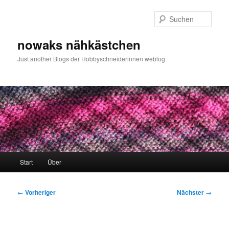
Zum
primären
Such
Inhalt
springen
nowaks nähkästchen
Just another Blogs der Hobbyschneiderinnen weblog
Hauptmenü
Start
Über
Beitragsnavigation
←
Vorheriger
Nächster
→