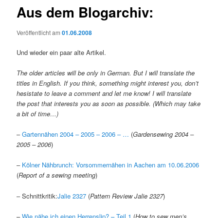
Aus dem Blogarchiv:
Veröffentlicht am
01.06.2008
Und wieder ein paar alte Artikel.
The older articles will be only in German. But I will translate the
titles in English. If you think, something might interest you, don’t
hesistate to leave a comment and let me know! I will translate
the post that interests you as soon as possible. (Which may take
a bit of time…)
–
Gartennähen 2004 – 2005 – 2006 – …
(
Gardensewing 2004 –
2005 – 2006
)
–
Kölner Nähbrunch: Vorsommernähen in Aachen am 10.06.2006
(
Report of a sewing meeting
)
– Schnittkritik:
Jalie 2327
(
Pattern Review Jalie 2327
)
–
Wie nähe ich einen Herrenslip? – Teil 1
(
How to sew men’s