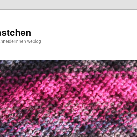
ästchen
chneiderinnen weblog