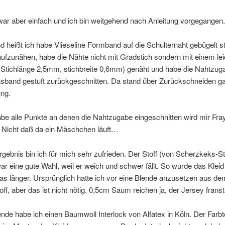
ar aber einfach und ich bin weitgehend nach Anleitung vorgegangen.
 heißt ich habe Vlieseline Formband auf die Schulternaht gebügelt st
aufzunähen, habe die Nähte nicht mit Gradstich sondern mit einem le
(Stichlänge 2,5mm, stichbreite 0,6mm) genäht und habe die Nahtzu
sband gestuft zurückgeschnitten. Da stand über Zurückschneiden gar
ung.
abe alle Punkte an denen die Nahtzugabe eingeschnitten wird mir Fr
. Nicht daß da ein Mäschchen läuft…
gebnis bin ich für mich sehr zufrieden. Der Stoff (von Scherzkeks-Sto
r eine gute Wahl, weil er weich und schwer fällt. So wurde das Klei
as länger. Ursprünglich hatte ich vor eine Blende anzusetzen aus de
off, aber das ist nicht nötig. 0,5cm Saum reichen ja, der Jersey franst
ende habe ich einen Baumwoll Interlock von Alfatex in Köln. Der Far