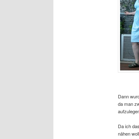
Dann wurde
da man zwe
aufzulege
Da ich das
nähen woll