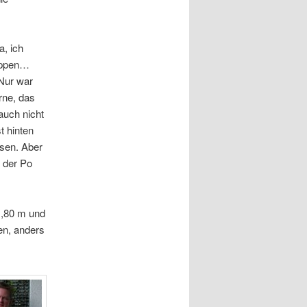
a, ich
lappen…
 Nur war
rne, das
auch nicht
t hinten
ssen. Aber
 der Po
1,80 m und
en, anders