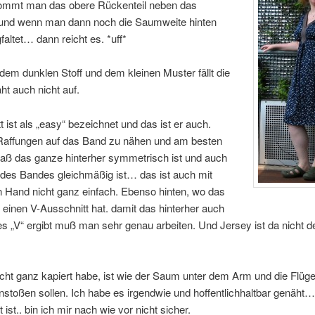
mmt man das obere Rückenteil neben das
l und wenn man dann noch die Saumweite hinten
altet… dann reicht es. *uff*
em dunklen Stoff und dem kleinen Muster fällt die
ht auch nicht auf.
t ist als „easy“ bezeichnet und das ist er auch.
 Raffungen auf das Band zu nähen und am besten
daß das ganze hinterher symmetrisch ist und auch
 des Bandes gleichmäßig ist… das ist auch mit
 Hand nicht ganz einfach. Ebenso hinten, wo das
 einen V-Ausschnitt hat. damit das hinterher auch
es „V“ ergibt muß man sehr genau arbeiten. Und Jersey ist da nicht de
cht ganz kapiert habe, ist wie der Saum unter dem Arm und die Flüg
toßen sollen. Ich habe es irgendwie und hoffentlichhaltbar genäht…
ist.. bin ich mir nach wie vor nicht sicher.