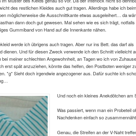
h im Muster des Kleids genau so vor. Da der Interlock nicht so dehnba
icht des restlichen Kleides auch gut tragen. Allerdings habe ich bei
pen möglicherweise die Ausschnittkante etwas ausgeleihert… da wär
asthan dann doch gut gewesen. Mal sehen wie es sich trägt, notfalls
tiges Gummiband von Hand auf die Innenkante nähen.
leid werde ich übrigens auch tragen. Aber nur ins Bett. das darf als
 dienen. Und für diesen Zweck verwende ich den Schnitt vielleicht 
nn bei meiner schlechten Angewohnheit, an Tagen wo ich von Zuhaus
ch erst spät anzuziehen, könnte das helfen, den Postboten weniger z
n. *g* Sieht doch irgendwie angezogener aus. Dafür suchte ich sch
ung…
Und noch ein kleines Anekdötchen am 
Was passiert, wenn man ein Probeteil o
Nachdenken einfach so zusammennäh
Genau, die Streifen an der V-Naht treff