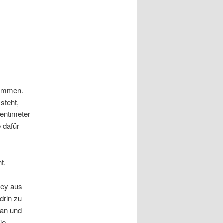
nommen.
steht,
entimeter
 dafür
t.
sey aus
drin zu
san und
ie