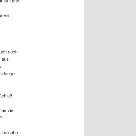
r ist kann
m
e ein
auch noch
e aus
u
on lange
Schluß:
hne viel
t?
en beinahe