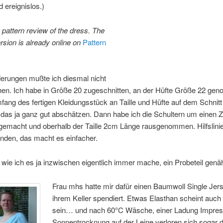
d ereignislos.)
 pattern review of the dress. The
rsion is already online on
Pattern
derungen mußte ich diesmal nicht
hen. Ich habe in Größe 20 zugeschnitten, an der Hüfte Größe 22 ge
ang des fertigen Kleidungsstück an Taille und Hüfte auf dem Schnitt 
das ja ganz gut abschätzen. Dann habe ich die Schultern um einen Z
gemacht und oberhalb der Taille 2cm Länge rausgenommen. Hilfslinie
nden, das macht es einfacher.
wie ich es ja inzwischen eigentlich immer mache, ein Probeteil genäh
Frau mhs hatte mir dafür einen Baumwoll Single Jer
ihrem Keller spendiert. Etwas Elasthan scheint auch 
sein… und nach 60°C Wäsche, einer Ladung Impre
Sonnentrocknung auf der Leine verloren sich sogar d