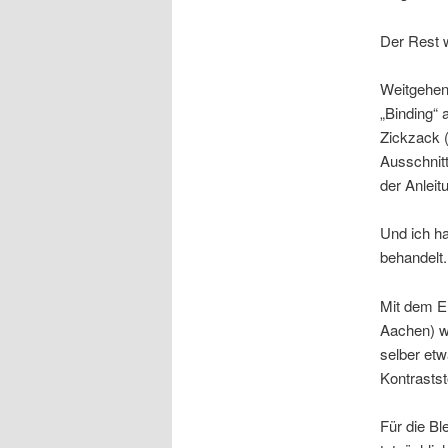
Der Rest w
Weitgehend
„Binding“ 
Zickzack 
Ausschnitt
der Anleit
Und ich h
behandelt
Mit dem Er
Aachen) wa
selber etw
Kontrastst
Für die Bl