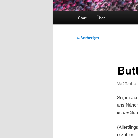
Hauptmenü
Start
Über
Beitragsnavigation
←
Vorheriger
But
Veröffentlic
So, im Jun
ans Nähen,
ist die Sc
(Allerding
erzählen…