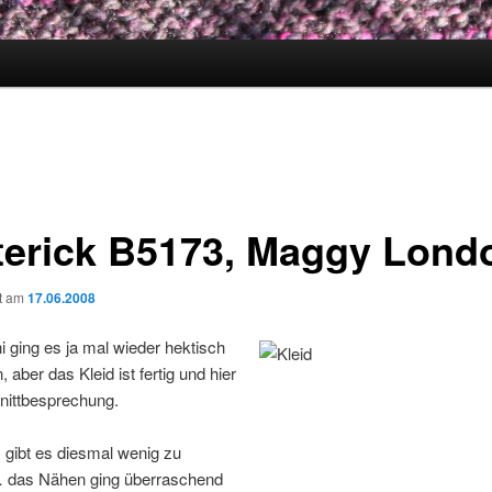
terick B5173, Maggy Lond
ht am
17.06.2008
i ging es ja mal wieder hektisch
 aber das Kleid ist fertig und hier
hnittbesprechung.
s gibt es diesmal wenig zu
 das Nähen ging überraschend