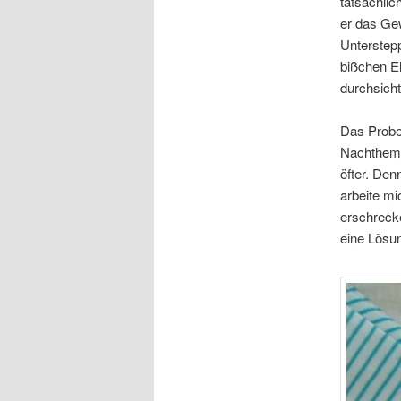
tatsächlic
er das Gew
Unterstep
bißchen El
durchsich
Das Probek
Nachthemd
öfter. De
arbeite mi
erschrecke
eine Lös