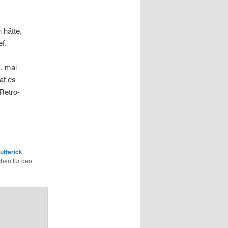
 hätte,
f.
… mal
at es
Retro-
utterick
,
chen für den