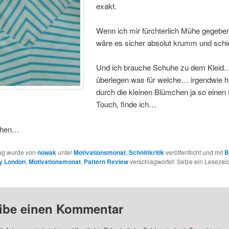
exakt.
Wenn ich mir fürchterlich Mühe gegeben
wäre es sicher absolut krumm und schie
Und ich brauche Schuhe zu dem Kleid
überlegen was für welche… irgendwie h
durch die kleinen Blümchen ja so einen 
Touch, finde ich…
ehen…
rag wurde von
nowak
unter
Motivationsmonat
,
Schnittkritik
veröffentlicht und mit
B
y London
,
Motivationsmonat
,
Pattern Review
verschlagwortet. Setze ein Lesezei
ibe einen Kommentar