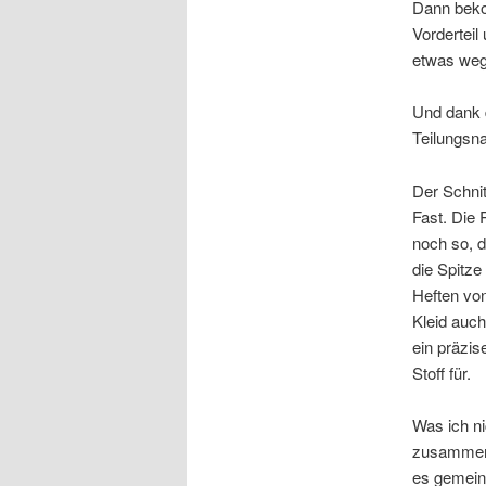
Dann beko
Vordertei
etwas wegf
Und dank d
Teilungsna
Der Schnit
Fast. Die
noch so, 
die Spitze
Heften von
Kleid auch
ein präzis
Stoff für.
Was ich ni
zusammens
es gemeint 