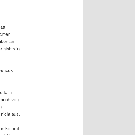
att
ichten
gaben am
 nichts in
aycheck
ffe in
d auch von
m
 nicht aus.
bton kommt