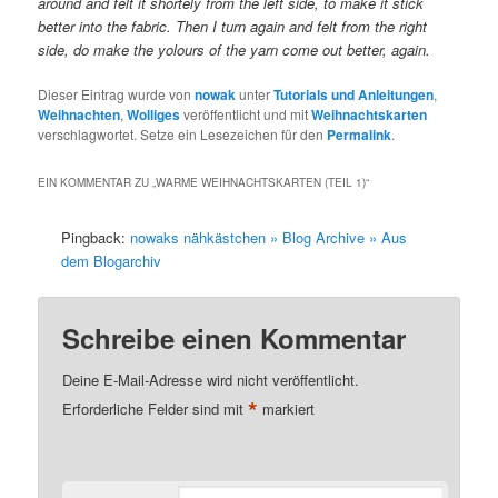
around and felt it shortely from the left side, to make it stick
better into the fabric. Then I turn again and felt from the right
side, do make the yolours of the yarn come out better, again.
Dieser Eintrag wurde von
nowak
unter
Tutorials und Anleitungen
,
Weihnachten
,
Wolliges
veröffentlicht und mit
Weihnachtskarten
verschlagwortet. Setze ein Lesezeichen für den
Permalink
.
EIN KOMMENTAR ZU „
WARME WEIHNACHTSKARTEN (TEIL 1)
“
Pingback:
nowaks nähkästchen » Blog Archive » Aus
dem Blogarchiv
Schreibe einen Kommentar
Deine E-Mail-Adresse wird nicht veröffentlicht.
*
Erforderliche Felder sind mit
markiert