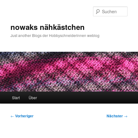
Zum
primären
Such
Inhalt
springen
nowaks nähkästchen
Just another Blogs der Hobbyschneiderinnen weblog
Hauptmenü
Start
Über
Beitragsnavigation
←
Vorheriger
Nächster
→