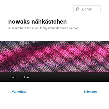
Zum
primären
Such
Inhalt
springen
nowaks nähkästchen
Just another Blogs der Hobbyschneiderinnen weblog
Hauptmenü
Start
Über
Beitragsnavigation
←
Vorheriger
Nächster
→