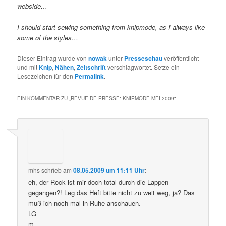
webside…
I should start sewing something from knipmode, as I always like
some of the styles…
Dieser Eintrag wurde von
nowak
unter
Presseschau
veröffentlicht
und mit
Knip
,
Nähen
,
Zeitschrift
verschlagwortet. Setze ein
Lesezeichen für den
Permalink
.
EIN KOMMENTAR ZU „
REVUE DE PRESSE: KNIPMODE MEI 2009
“
mhs
schrieb
am
08.05.2009 um 11:11 Uhr
:
eh, der Rock ist mir doch total durch die Lappen
gegangen?! Leg das Heft bitte nicht zu weit weg, ja? Das
muß ich noch mal in Ruhe anschauen.
LG
m.