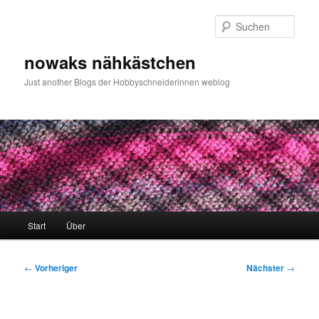
Zum
primären
Such
Inhalt
springen
nowaks nähkästchen
Just another Blogs der Hobbyschneiderinnen weblog
Hauptmenü
Start
Über
Beitragsnavigation
←
Vorheriger
Nächster
→