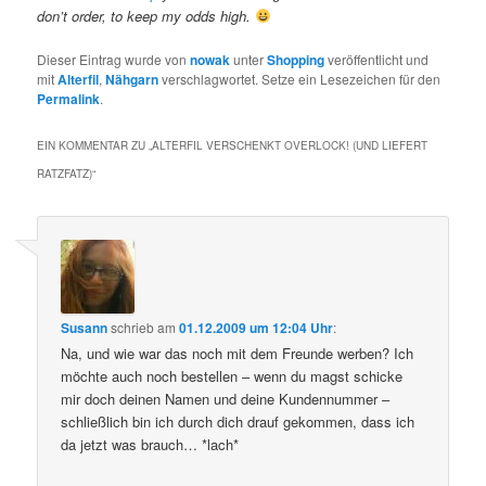
don’t order, to keep my odds high.
Dieser Eintrag wurde von
nowak
unter
Shopping
veröffentlicht und
mit
Alterfil
,
Nähgarn
verschlagwortet. Setze ein Lesezeichen für den
Permalink
.
EIN KOMMENTAR ZU „
ALTERFIL VERSCHENKT OVERLOCK! (UND LIEFERT
RATZFATZ)
“
Susann
schrieb
am
01.12.2009 um 12:04 Uhr
:
Na, und wie war das noch mit dem Freunde werben? Ich
möchte auch noch bestellen – wenn du magst schicke
mir doch deinen Namen und deine Kundennummer –
schließlich bin ich durch dich drauf gekommen, dass ich
da jetzt was brauch… *lach*