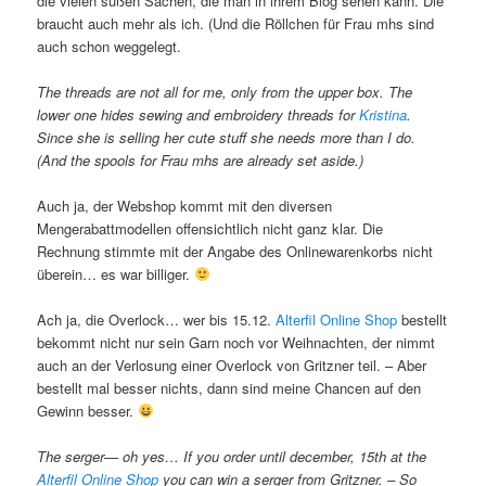
die vielen süßen Sachen, die man in ihrem Blog sehen kann. Die
braucht auch mehr als ich. (Und die Röllchen für Frau mhs sind
auch schon weggelegt.
The threads are not all for me, only from the upper box. The
lower one hides sewing and embroidery threads for
Kristina
.
Since she is selling her cute stuff she needs more than I do.
(And the spools for Frau mhs are already set aside.)
Auch ja, der Webshop kommt mit den diversen
Mengerabattmodellen offensichtlich nicht ganz klar. Die
Rechnung stimmte mit der Angabe des Onlinewarenkorbs nicht
überein… es war billiger.
Ach ja, die Overlock… wer bis 15.12.
Alterfil Online Shop
bestellt
bekommt nicht nur sein Garn noch vor Weihnachten, der nimmt
auch an der Verlosung einer Overlock von Gritzner teil. – Aber
bestellt mal besser nichts, dann sind meine Chancen auf den
Gewinn besser.
The serger— oh yes… If you order until december, 15th at the
Alterfil Online Shop
you can win a serger from Gritzner. – So