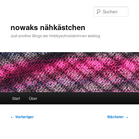
Zum
primären
Such
Inhalt
springen
nowaks nähkästchen
Just another Blogs der Hobbyschneiderinnen weblog
Hauptmenü
Start
Über
Beitragsnavigation
←
Vorheriger
Nächster
→