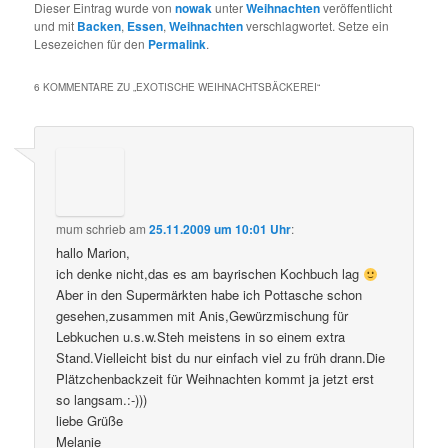
Dieser Eintrag wurde von
nowak
unter
Weihnachten
veröffentlicht
und mit
Backen
,
Essen
,
Weihnachten
verschlagwortet. Setze ein
Lesezeichen für den
Permalink
.
6 KOMMENTARE ZU „
EXOTISCHE WEIHNACHTSBÄCKEREI
“
mum
schrieb
am
25.11.2009 um 10:01 Uhr
:
hallo Marion,
ich denke nicht,das es am bayrischen Kochbuch lag
Aber in den Supermärkten habe ich Pottasche schon
gesehen,zusammen mit Anis,Gewürzmischung für
Lebkuchen u.s.w.Steh meistens in so einem extra
Stand.Vielleicht bist du nur einfach viel zu früh drann.Die
Plätzchenbackzeit für Weihnachten kommt ja jetzt erst
so langsam.:-)))
liebe Grüße
Melanie