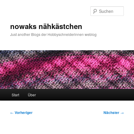
Zum
primären
Such
Inhalt
springen
nowaks nähkästchen
Just another Blogs der Hobbyschneiderinnen weblog
Hauptmenü
Start
Über
Beitragsnavigation
←
Vorheriger
Nächster
→