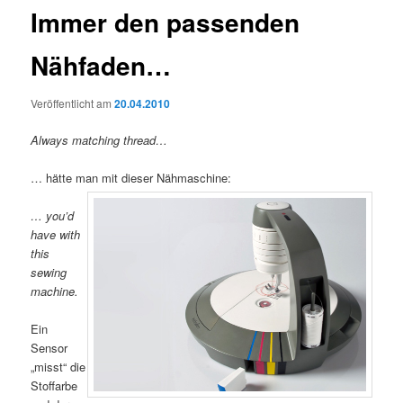
Immer den passenden
Nähfaden…
Veröffentlicht am
20.04.2010
Always matching thread…
… hätte man mit dieser Nähmaschine:
… you’d
have with
this
sewing
machine.
Ein
Sensor
„misst“ die
Stoffarbe