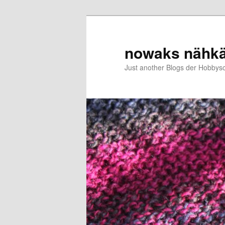
Zum
primären
Inhalt
nowaks nähk
springen
Just another Blogs der Hobbys