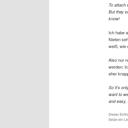
To attach s
But they s
know!
Ich habe a
Nieten se
weiß, wie
Also nur 
werden: Ic
eher knapp
So it’s on
want to we
and easy, 
Dieser Eint
Setze ein L