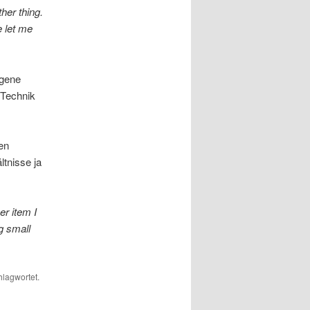
ther thing.
e let me
agene
 Technik
en
tnisse ja
er item I
g small
lagwortet.