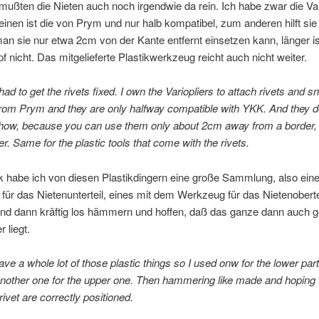
ußten die Nieten auch noch irgendwie da rein. Ich habe zwar die Va
inen ist die von Prym und nur halb kompatibel, zum anderen hilft sie 
 man sie nur etwa 2cm von der Kante entfernt einsetzen kann, länger is
 nicht. Das mitgelieferte Plastikwerkzeug reicht auch nicht weiter.
had to get the rivets fixed. I own the Variopliers to attach rivets and s
rom Prym and they are only halfway compatible with YKK. And they do
ow, because you can use them only about 2cm away from a border, 
er. Same for the plastic tools that come with the rivets.
 habe ich von diesen Plastikdingern eine große Sammlung, also ein
ür das Nietenunterteil, eines mit dem Werkzeug für das Nietenoberte
und dann kräftig los hämmern und hoffen, daß das ganze dann auch 
 liegt.
ave a whole lot of those plastic things so I used onw for the lower part
another one for the upper one. Then hammering like made and hoping 
rivet are correctly positioned.