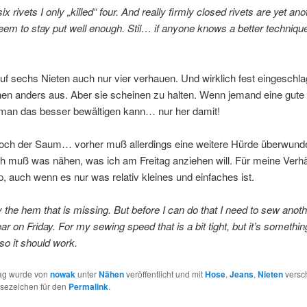
ix rivets I only „killed“ four. And really firmly closed rivets are yet ano
eem to stay put well enough. Stil… if anyone knows a better techniqu
uf sechs Nieten auch nur vier verhauen. Und wirklich fest eingeschl
hen anders aus. Aber sie scheinen zu halten. Wenn jemand eine gute
 man das besser bewältigen kann… nur her damit!
noch der Saum… vorher muß allerdings eine weitere Hürde überwund
h muß was nähen, was ich am Freitag anziehen will. Für meine Verhäl
, auch wenn es nur was relativ kleines und einfaches ist.
ly the hem that is missing. But before I can do that I need to sew anoth
ar on Friday. For my sewing speed that is a bit tight, but it’s somethin
so it should work.
rag wurde von
nowak
unter
Nähen
veröffentlicht und mit
Hose
,
Jeans
,
Nieten
versch
esezeichen für den
Permalink
.