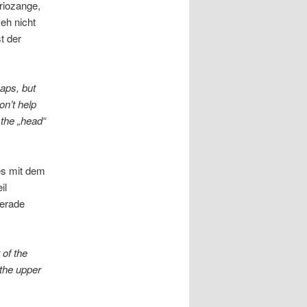
riozange,
eh nicht
t der
naps, but
n’t help
the „head“
es mit dem
il
gerade
 of the
the upper