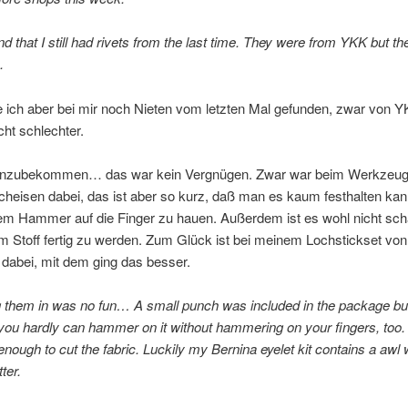
nd that I still had rivets from the last time. They were from YKK but th
.
 ich aber bei mir noch Nieten vom letzten Mal gefunden, zwar von Y
cht schlechter.
einzubekommen… das war kein Vergnügen. Zwar war beim Werkzeug
cheisen dabei, das ist aber so kurz, daß man es kaum festhalten ka
dem Hammer auf die Finger zu hauen. Außerdem ist es wohl nicht sch
 Stoff fertig zu werden. Zum Glück ist bei meinem Lochstickset von
 dabei, mit dem ging das besser.
g them in was no fun… A small punch was included in the package but
 you hardly can hammer on it without hammering on your fingers, too. P
enough to cut the fabric. Luckily my Bernina eyelet kit contains a awl
ter.