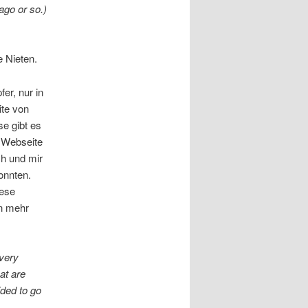
 ago or so.)
e Nieten.
fer, nur in
ite von
se gibt es
e Webseite
ch und mir
onnten.
iese
n mehr
lvery
at are
ided to go