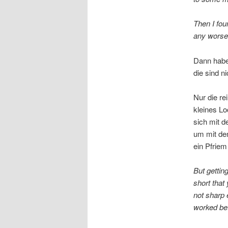
Then I fou
any worse
Dann habe
die sind ni
Nur die r
kleines Lo
sich mit 
um mit dem
ein Pfriem
But gettin
short that
not sharp 
worked bet