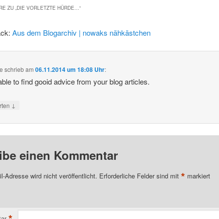
E ZU „
DIE VORLETZTE HÜRDE…
“
ack:
Aus dem Blogarchiv | nowaks nähkästchen
te
schrieb
am
06.11.2014 um 18:08 Uhr
:
able to find gooid advice from your blog articles.
↓
rten
ibe einen Kommentar
*
l-Adresse wird nicht veröffentlicht.
Erforderliche Felder sind mit
markiert
*
ar