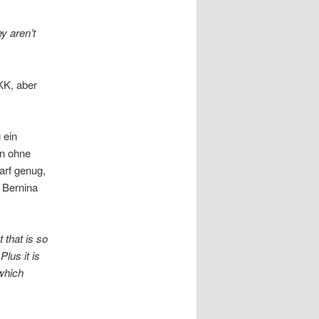
ey aren’t
KK, aber
 ein
nn ohne
arf genug,
 Bernina
 that is so
lus it is
 which