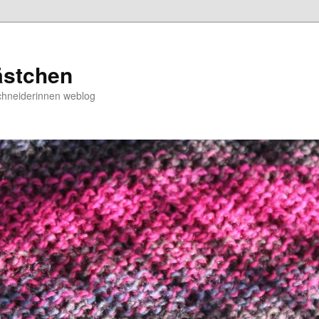
ästchen
chneiderinnen weblog