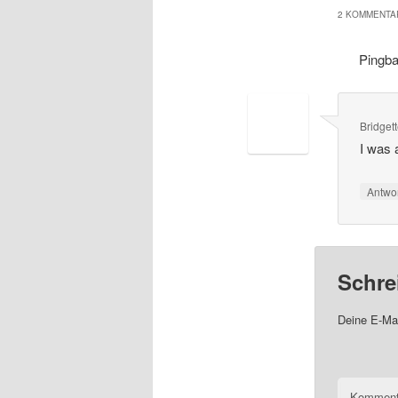
2 KOMMENTAR
Pingb
Bridget
I was 
Antwo
Schre
Deine E-Mai
Komment