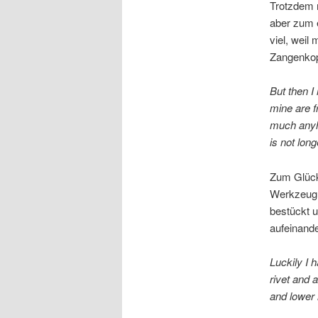
Trotzdem m
aber zum e
viel, weil
Zangenkopf
But then I 
mine are f
much anyh
is not long
Zum Glück
Werkzeug f
bestückt 
aufeinander
Luckily I h
rivet and 
and lower 