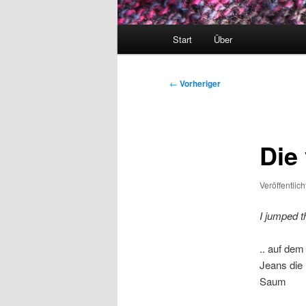
Hauptmenü
Start
Über
Beitragsnavigation
←
Vorheriger
Die
Veröffentlic
I jumped t
.. auf dem
Jeans die 
Saum