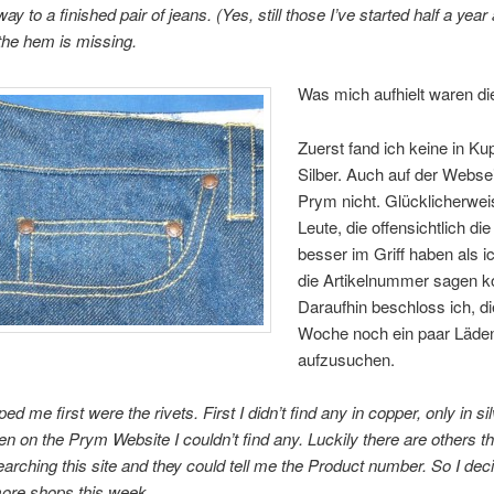
 to a finished pair of jeans. (Yes, still those I’ve started half a year
the hem is missing.
Was mich aufhielt waren di
Zuerst fand ich keine in Kup
Silber. Auch auf der Webse
Prym nicht. Glücklicherwei
Leute, die offensichtlich di
besser im Griff haben als i
die Artikelnummer sagen k
Daraufhin beschloss ich, d
Woche noch ein paar Läde
aufzusuchen.
d me first were the rivets. First I didn’t find any in copper, only in si
en on the Prym Website I couldn’t find any. Luckily there are others th
searching this site and they could tell me the Product number. So I dec
ore shops this week.