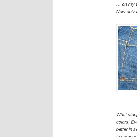
… on my way
Now only 
What stoppe
colors. Ev
better in 
to some m