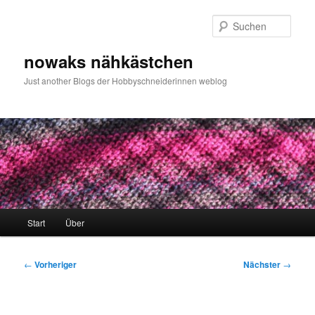
Zum
primären
Such
Inhalt
springen
nowaks nähkästchen
Just another Blogs der Hobbyschneiderinnen weblog
Hauptmenü
Start
Über
Beitragsnavigation
←
Vorheriger
Nächster
→