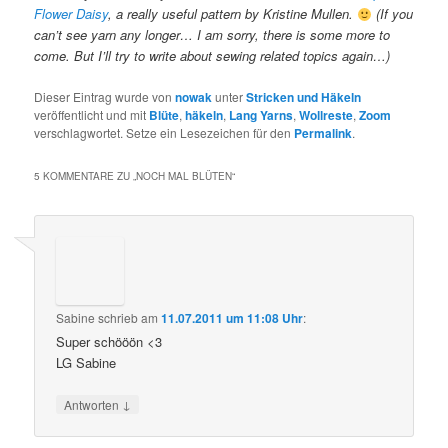
Flower Daisy
, a really useful pattern by Kristine Mullen.
(If you
can’t see yarn any longer… I am sorry, there is some more to
come. But I’ll try to write about sewing related topics again…)
Dieser Eintrag wurde von
nowak
unter
Stricken und Häkeln
veröffentlicht und mit
Blüte
,
häkeln
,
Lang Yarns
,
Wollreste
,
Zoom
verschlagwortet. Setze ein Lesezeichen für den
Permalink
.
5 KOMMENTARE ZU „
NOCH MAL BLÜTEN
“
Sabine
schrieb
am
11.07.2011 um 11:08 Uhr
:
Super schööön <3
LG Sabine
↓
Antworten