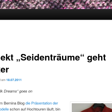
jekt „Seidenträume“ geht
ter
ht am
18.07.2011
ilk Dreams“ goes on
m Bernina Blog
die Präsentation der
odelle
schon auf Hochtouren läuft, bin