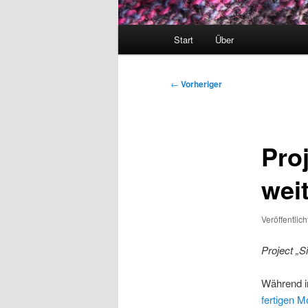
Hauptmenü
Start
Über
Beitragsnavigation
←
Vorheriger
Pro
wei
Veröffentlic
Project „S
Während i
fertigen M