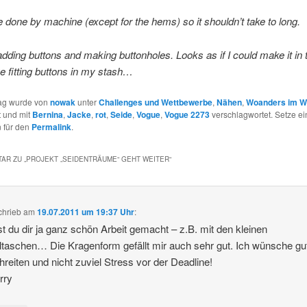
be done by machine (except for the hems) so it shouldn’t take to long.
 adding buttons and making buttonholes. Looks as if I could make it in t
e fitting buttons in my stash…
rag wurde von
nowak
unter
Challenges und Wettbewerbe
,
Nähen
,
Woanders im 
t und mit
Bernina
,
Jacke
,
rot
,
Seide
,
Vogue
,
Vogue 2273
verschlagwortet. Setze ei
 für den
Permalink
.
AR ZU „
PROJEKT „SEIDENTRÄUME“ GEHT WEITER
“
chrieb
am
19.07.2011 um 19:37 Uhr
:
t du dir ja ganz schön Arbeit gemacht – z.B. mit den kleinen
taschen… Die Kragenform gefällt mir auch sehr gut. Ich wünsche gu
hreiten und nicht zuviel Stress vor der Deadline!
rry