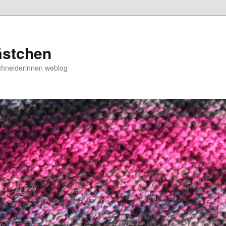
ästchen
chneiderinnen weblog