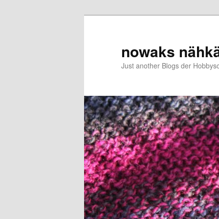
Zum
primären
Inhalt
nowaks nähk
springen
Just another Blogs der Hobbys