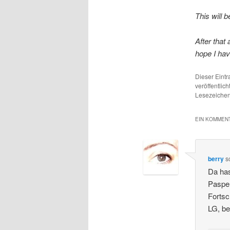
This will 
After that
hope I hav
Dieser Eint
veröffentlich
Lesezeichen
EIN KOMMENT
berry
s
Da has
Paspel
Fortsc
LG, be