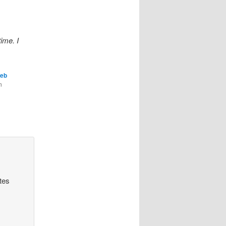
ime. I
Web
n
tes