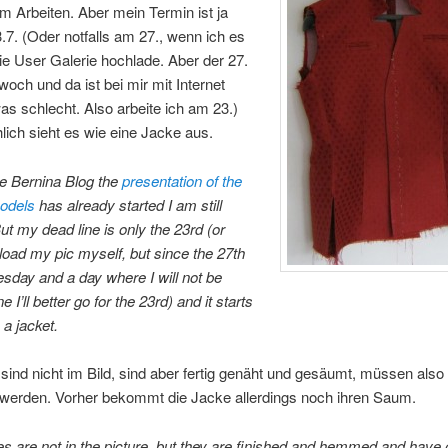
m Arbeiten. Aber mein Termin ist ja
.7. (Oder notfalls am 27., wenn ich es
die User Galerie hochlade. Aber der 27.
twoch und da ist bei mir mit Internet
s schlecht. Also arbeite ich am 23.)
lich sieht es wie eine Jacke aus.
he Bernina Blog the
presentation of the
models
has already started
I am still
ut my dead line is only the 23rd (or
upload my pic myself, but since the 27th
sday and a day where I will not be
ne I’ll better go for the 23rd) and it starts
e a jacket.
sind nicht im Bild, sind aber fertig genäht und gesäumt, müssen also
 werden. Vorher bekommt die Jacke allerdings noch ihren Saum.
s are not in the picture, but they are finished and hemmed and have 