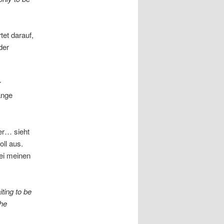
tet darauf,
der
r
ange
er… sieht
oll aus.
bei meinen
ting to be
the