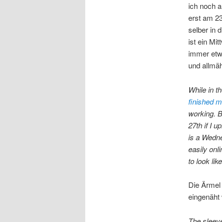
ich noch a
erst am 23
selber in 
ist ein Mit
immer etwa
und allmäh
While in t
finished 
working. B
27th if I 
is a Wedne
easily onli
to look lik
Die Ärmel 
eingenäht
The sleeve