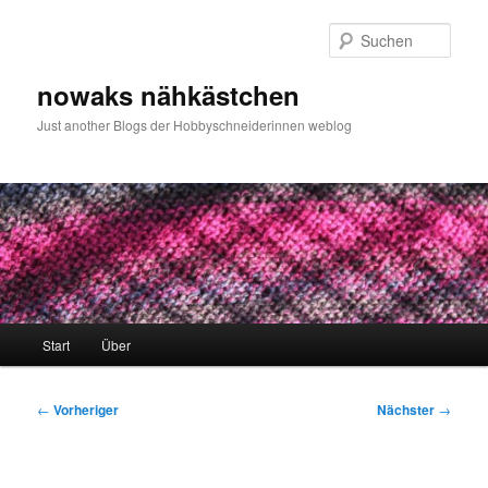
Zum
primären
Such
Inhalt
springen
nowaks nähkästchen
Just another Blogs der Hobbyschneiderinnen weblog
Hauptmenü
Start
Über
Beitragsnavigation
←
Vorheriger
Nächster
→