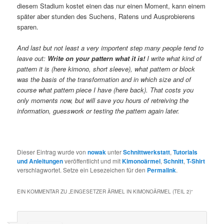
diesem Stadium kostet einen das nur einen Moment, kann einem
später aber stunden des Suchens, Ratens und Ausprobierens
sparen.
And last but not least a very importent step many people tend to
leave out:
Write on your pattern what it is!
I write what kind of
pattern it is (here kimono, short sleeve), what pattern or block
was the basis of the transformation and in which size and of
course what pattern piece I have (here back). That costs you
only moments now, but will save you hours of retreiving the
information, guesswork or testing the pattern again later.
Dieser Eintrag wurde von
nowak
unter
Schnittwerkstatt
,
Tutorials
und Anleitungen
veröffentlicht und mit
Kimonoärmel
,
Schnitt
,
T-Shirt
verschlagwortet. Setze ein Lesezeichen für den
Permalink
.
EIN KOMMENTAR ZU „
EINGESETZER ÄRMEL IN KIMONOÄRMEL (TEIL 2)
“