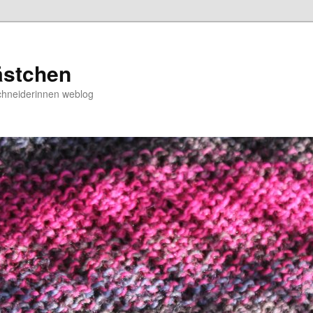
ästchen
chneiderinnen weblog