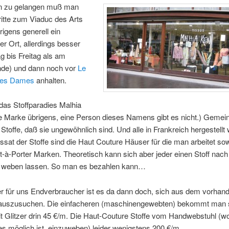
n zu gelangen muß man
itte zum Viaduc des Arts
rigens generell ein
er Ort, allerdings besser
 bis Freitag als am
de) und dann noch vor
Le
des Dames
anhalten.
 das Stoffparadies Malhia
ne Marke übrigens, eine Person dieses Namens gibt es nicht.) Geme
 Stoffe, daß sie ungewöhnlich sind. Und alle in Frankreich hergestellt
sat der Stoffe sind die Haut Couture Häuser für die man arbeitet sow
t-à-Porter Marken. Theoretisch kann sich aber jeder einen Stoff nach
 weben lassen. So man es bezahlen kann…
er für uns Endverbraucher ist es da dann doch, sich aus dem vorhan
auszusuchen. Die einfacheren (maschinengewebten) bekommt man 
t Glitzer drin 45 €/m. Die Haut-Couture Stoffe vom Handwebstuhl (w
les möglich ist, einzuweben) leider wenigstens 200 €/m.