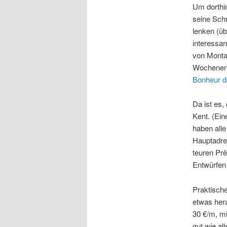
Um dorthi
seine Schr
lenken (üb
interessan
von Montag
Wochenen
Bonheur 
Da ist es,
Kent. (Ei
haben alle
Hauptadres
teuren Prê
Entwürfen
Praktisch
etwas her
30 €/m, mi
gut wie al