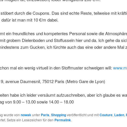
töbert durch die Coupons. Das sind echte Reste, teilweise mit kräf
, dafür ist man mit 10 €/m dabei.
t ein freundliches und kompetentes Personal sowie die Atmosphäre
mit grobem Dielenboden und Stoffusseln hier und da. Ich gehe da si
, mindestens zum Gucken, ich fürchte auch das eine oder andere Mal
hon mal ein wenig virtuell in den Stoffmuster schwelgen will:
www.ma
19, avenue Daumesnil, 75012 Paris (Metro Gare de Lyon)
iten habe ich leider versäumt aufzuschreiben, aber ich glaube es w
ag von 9.00 – 13.00 sowie 14.00 – 18.00
rag wurde von
nowak
unter
Paris
,
Shopping
veröffentlicht und mit
Couture
,
Laden
,
tet. Setze ein Lesezeichen für den
Permalink
.