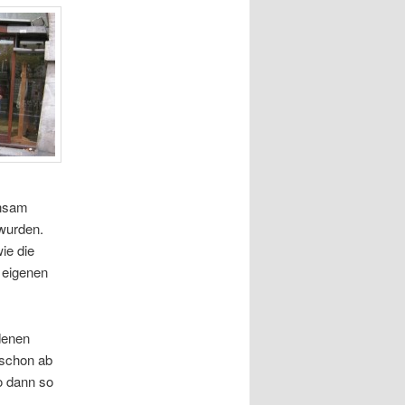
insam
 wurden.
ie die
 eigenen
denen
schon ab
o dann so