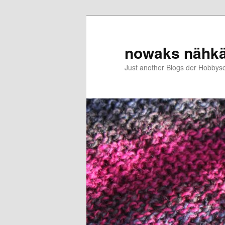
Zum
primären
Inhalt
nowaks nähk
springen
Just another Blogs der Hobbys