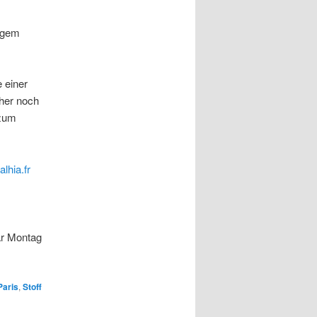
tigem
 einer
cher noch
 zum
lhia.fr
ar Montag
Paris
,
Stoff