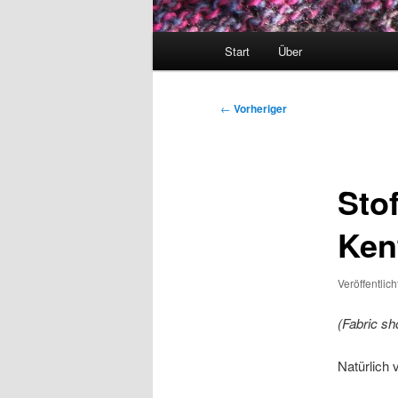
Hauptmenü
Start
Über
Beitragsnavigation
←
Vorheriger
Sto
Ken
Veröffentlic
(Fabric sh
Natürlich