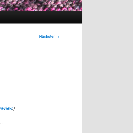
Nächster
→
a
 review
.)
….