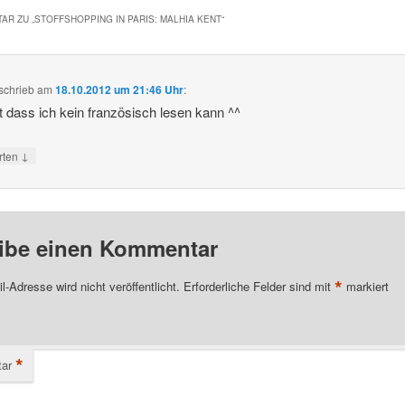
AR ZU „
STOFFSHOPPING IN PARIS: MALHIA KENT
“
schrieb
am
18.10.2012 um 21:46 Uhr
:
t dass ich kein französisch lesen kann ^^
↓
rten
ibe einen Kommentar
*
l-Adresse wird nicht veröffentlicht.
Erforderliche Felder sind mit
markiert
*
ar