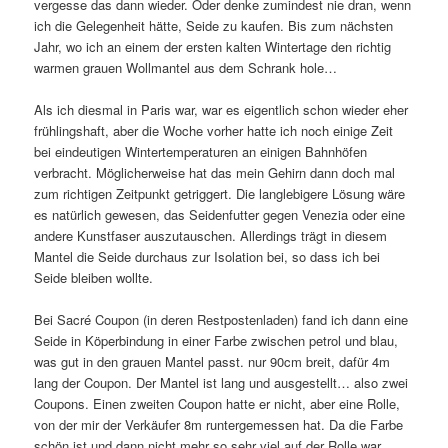
vergesse das dann wieder. Oder denke zumindest nie dran, wenn
ich die Gelegenheit hätte, Seide zu kaufen. Bis zum nächsten
Jahr, wo ich an einem der ersten kalten Wintertage den richtig
warmen grauen Wollmantel aus dem Schrank hole…
Als ich diesmal in Paris war, war es eigentlich schon wieder eher
frühlingshaft, aber die Woche vorher hatte ich noch einige Zeit
bei eindeutigen Wintertemperaturen an einigen Bahnhöfen
verbracht. Möglicherweise hat das mein Gehirn dann doch mal
zum richtigen Zeitpunkt getriggert. Die langlebigere Lösung wäre
es natürlich gewesen, das Seidenfutter gegen Venezia oder eine
andere Kunstfaser auszutauschen. Allerdings trägt in diesem
Mantel die Seide durchaus zur Isolation bei, so dass ich bei
Seide bleiben wollte.
Bei Sacré Coupon (in deren Restpostenladen) fand ich dann eine
Seide in Köperbindung in einer Farbe zwischen petrol und blau,
was gut in den grauen Mantel passt. nur 90cm breit, dafür 4m
lang der Coupon. Der Mantel ist lang und ausgestellt… also zwei
Coupons. Einen zweiten Coupon hatte er nicht, aber eine Rolle,
von der mir der Verkäufer 8m runtergemessen hat. Da die Farbe
schön ist und dann nicht mehr so sehr viel auf der Rolle war