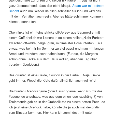
Stoffgeschäfte zu führen und selber nix kaufen… Das ist nicht
ganz überraschend, dass das nicht klappt.
Adam war mit seinem
Bericht
auch mal wieder deutlich schneller als ich und wird das
mit dem Vernähen auch sein. Aber es hätte schlimmer kommen
können, denke ich.
Oben links ist ein Feinststrickstoff/Jersey aus Baumwolle (mit
einem Griff ähnlich wie Leinen) in so einem hellen „Nicht-Farbton“
zwischen off-white, beige, grau, minimalster Rosaunterton… als
etwas, was bei mir im Sommer zu viel passt und man mit langen
Ärmel und trotzdem leicht nähen kann. (Für die, die Morgens
schon ohne Jacke aus dem Haus wollen, aber den Tag über
trotzdem überleben.)
Das drunter ist eine Seide, Coupon in der Farbe… Naja, Seide
geht immer. Wobei die Kiste dafür allmählich auch voll wird.
Die bunten Overlockgarne (oder Bauschgarne, wenn ich mir das
Fadenende anschaue, was aus dem einen lose raushängt?) von
Toulemonde gab es in der Grabbelkiste zu einem netten Preis, da
ich jetzt eine Overlock habe, könnte die ja auch mal dekorativ
zum Einsatz kommen. Hier kann ich zumindest mit gutem