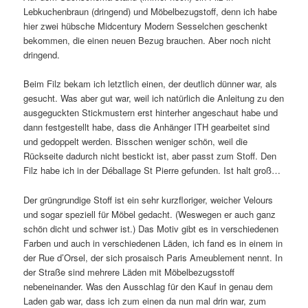
Lebkuchenbraun (dringend) und Möbelbezugstoff, denn ich habe
hier zwei hübsche Midcentury Modern Sesselchen geschenkt
bekommen, die einen neuen Bezug brauchen. Aber noch nicht
dringend.
Beim Filz bekam ich letztlich einen, der deutlich dünner war, als
gesucht. Was aber gut war, weil ich natürlich die Anleitung zu den
ausgeguckten Stickmustern erst hinterher angeschaut habe und
dann festgestellt habe, dass die Anhänger ITH gearbeitet sind
und gedoppelt werden. Bisschen weniger schön, weil die
Rückseite dadurch nicht bestickt ist, aber passt zum Stoff. Den
Filz habe ich in der Déballage St Pierre gefunden. Ist halt groß…
Der grüngrundige Stoff ist ein sehr kurzfloriger, weicher Velours
und sogar speziell für Möbel gedacht. (Weswegen er auch ganz
schön dicht und schwer ist.) Das Motiv gibt es in verschiedenen
Farben und auch in verschiedenen Läden, ich fand es in einem in
der Rue d’Orsel, der sich prosaisch Paris Ameublement nennt. In
der Straße sind mehrere Läden mit Möbelbezugsstoff
nebeneinander. Was den Ausschlag für den Kauf in genau dem
Laden gab war, dass ich zum einen da nun mal drin war, zum