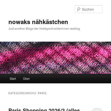
Zum
Zum
primären
sekundären
Such
Inhalt
Inhalt
springen
springen
nowaks nähkästchen
Just another Blogs der Hobbyschneiderinnen weblog
Hauptmenü
Start
Über
KATEGORIEARCHIV:
PARIS
Paris Shopping 2026/3 (alles