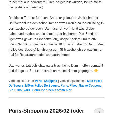
früher mal aus gewebtem Pikee hergestellt wurden, heute meist
die gestrickte Variante.)
Die kleine Tüte ist für mich. An einer gekauften Jacke hat der
Reißverschluss den schon immer etwas wenig haltbaren Beleg in
der Tasche aufgerissen. Da muss ich von Hand was drüber
nähen und suchte was leichtes, aber haltbares. Das Band ist
irgendwas gewirktes (schätze ich), doppelt gelegt und relativ
dünn. Natürlich brauche ich keine 10m davon, aber für 1€… (Mes
Folles des Soeurs) Erfahrungsgemäß brauche ich so was immer
mal für Reparaturen oder was auch immer.
Das war es tatsächlich… ganz brav, keine Dummheiten gemacht
und der gelbe Stoff ist zeitnah an meine Nichte gegangen.
Veröffentlicht unter
Paris
,
Shopping
|
Verschlagwortet mit
Mes Folles
De Soeurs
,
MMes Folles De Soeurs
,
Paris
,
Pikee
,
Sacré Coupons
,
Stoff
,
Stoffkauf
|
Schreibe einen Kommentar
Paris-Shopping 2026/02 (oder
2