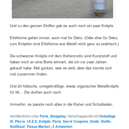
Und zu den ganzen Stoffen gab es auch noch ein paar Knöpfe.
Eifeltürme gehen immer, auch mal für Deko. (Oder eher für Deko,
zum Knöpfen sind Eifeltürme aus Metall nicht ganz so praktisch.)
Die schwarzen Knöpfe mit dem Kettenmotiv sind Kunststoff und
haben mich an eine Borte erinnert, die ich vor zwei Jahren
gekauft habe. Mal gucken, was es wird, aber das könnte sich
mal zusammen finden.
Und 20 hübsche, unregelmäßige, etwas organischer Metallknöpfe
für 5€… Die durften auch noch.
Immerhin, es passte noch alles in die Kisten und Schubladen.
Veröffentlicht unter
Paris
,
Shopping
|
Verschlagwortet mit
Deballage
St. Pierre
,
I.E.E.S
,
Knöpfe
,
Paris
,
Sacré Coupons
,
Seide
,
Stoffe
,
Stoffkauf
,
Tissus Market
|
2
Antworten