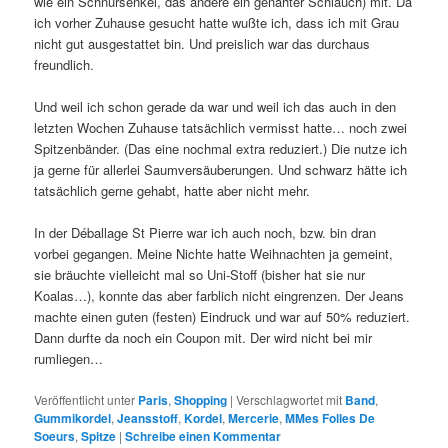
wie ein Schnürsenkel, das andere ein genähter Schlauch) mit. Da
ich vorher Zuhause gesucht hatte wußte ich, dass ich mit Grau
nicht gut ausgestattet bin. Und preislich war das durchaus
freundlich.
Und weil ich schon gerade da war und weil ich das auch in den
letzten Wochen Zuhause tatsächlich vermisst hatte… noch zwei
Spitzenbänder. (Das eine nochmal extra reduziert.) Die nutze ich
ja gerne für allerlei Saumversäuberungen. Und schwarz hätte ich
tatsächlich gerne gehabt, hatte aber nicht mehr.
In der Déballage St Pierre war ich auch noch, bzw. bin dran
vorbei gegangen. Meine Nichte hatte Weihnachten ja gemeint,
sie bräuchte vielleicht mal so Uni-Stoff (bisher hat sie nur
Koalas…), konnte das aber farblich nicht eingrenzen. Der Jeans
machte einen guten (festen) Eindruck und war auf 50% reduziert.
Dann durfte da noch ein Coupon mit. Der wird nicht bei mir
rumliegen…
Veröffentlicht unter
Paris
,
Shopping
|
Verschlagwortet mit
Band
,
Gummikordel
,
Jeansstoff
,
Kordel
,
Mercerie
,
MMes Folles De
Soeurs
,
Spitze
|
Schreibe einen Kommentar