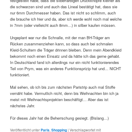
festgestellt habe, dass die silberfarbigen Druckknöpfe kleiner als
die schwarzen sind und auch das Lineal bestätigt hat, dass sie
nur 6mm Durchmesser haben. Das ist nicht so schlimm, auch
die brauche ich hier und da, aber ich werde wohl noch mal welche
in 7mm (oder vielleicht auch 8mm…) in silber kaufen müssen.
Ungeplant war nur die Schnalle, mit der man BH-Träger am
Rücken zusammenziehen kann, so dass auch bei schmalen
Kleid-Schultern die Träger drinnen bleiben. Denn mein Abendkleid
bekommt noch einen Einsatz und da hätte ich das gerne gehabt.
In Deutschland fand ich allerdings nur ein nicht funktionierendes
Teil von Prym, was ein anderes Funktionsprizip hat und… NICHT
funktioniert.
Mal sehen, ob ich bis zum nächsten Paristrip auch mal Stoffe
vernäht habe. Vermutlich nicht, denn bis Weihnachten bin ich ja
meist mit Weihnachtsprojekten beschäftigt… Aber das ist
nächstes Jahr.
Für dieses Jahr hat die Beherrschung gesiegt. (Bislang…)
Veröffentlicht unter
Paris
,
Shopping
|
Verschlagwortet mit