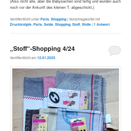
(Also nicht alle, aber die Babysachen sind fertig und wurden auch
noch vor der Ankunft des kleinen T. abgeschickt,)
Veröffentlicht unter
Paris
,
Shopping
|
Verschlagwortet mit
Druckknöpfe
,
Paris
,
Seide
,
Shopping
,
Stoff
,
Wolle
|
1
Antwort
„Stoff“-Shopping 4/24
Veröffentlicht am
12.01.2025