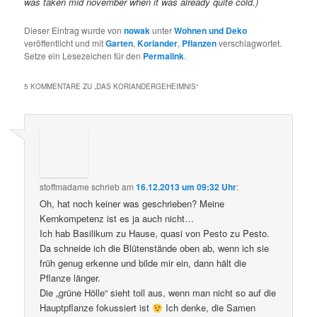
was taken mid november when it was already quite cold.)
Dieser Eintrag wurde von
nowak
unter
Wohnen und Deko
veröffentlicht und mit
Garten
,
Koriander
,
Pflanzen
verschlagwortet.
Setze ein Lesezeichen für den
Permalink
.
5 KOMMENTARE ZU „
DAS KORIANDERGEHEIMNIS
“
stoffmadame
schrieb
am
16.12.2013 um 09:32 Uhr
:
Oh, hat noch keiner was geschrieben? Meine
Kernkompetenz ist es ja auch nicht…
Ich hab Basilikum zu Hause, quasi von Pesto zu Pesto.
Da schneide ich die Blütenstände oben ab, wenn ich sie
früh genug erkenne und bilde mir ein, dann hält die
Pflanze länger.
Die „grüne Hölle“ sieht toll aus, wenn man nicht so auf die
Hauptpflanze fokussiert ist
Ich denke, die Samen