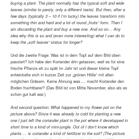
buying a plant. The plant normally has the typical soft and wide
leaves (similar to parsly, only a different taste). But then, after a
few days (typically 3 – 10 if I’m lucky) the leaves transform into
something thin and hard and a lot of round „fruits“ form. Then I
am discarding the plant and buy a new one. And so on… Any
idea why this is so and (even more interesting) what I can do to
keep the „soft leaves“ status for longer?
Und die zweite Frage: Was ist in dem Topf auf dem Bild oben
passiert? Ich habe den Koriander drin gelassen, weil es für eine
frische Pflanze eh zu spät im Jahr ist und dieser kleine Topf
entwickelte sich in kurzer Zeit zur „grünen Hölle“ mit allen
möglichen Gräsern. Keine Ahnung was…. macht Koriander den
Boden fruchtbarer? (Das Bild ist von Mitte November, also als es
schon gut kalt war.)
And second question: What happened to my flower pot on the
picture above? Since it was already to cold for planting a new
one I just left the coriander plant in the pot where it developped in
short time to a kind of mini-jungle. Out of I don’t know which
plants…. is coriander a kind of fertilizer to the soil? (The picture