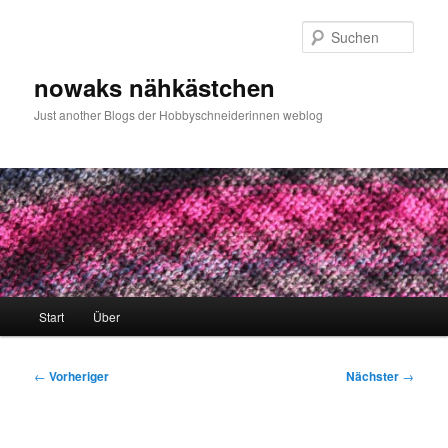
Zum
primären
Such
Inhalt
springen
nowaks nähkästchen
Just another Blogs der Hobbyschneiderinnen weblog
Hauptmenü
Start
Über
Beitragsnavigation
←
Vorheriger
Nächster
→